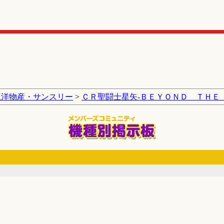
三洋物産・サンスリー
>
ＣＲ聖闘士星矢‐ＢＥＹＯＮＤ ＴＨＥ