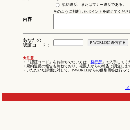
規約違反、またはマナー違反である。
そのように判断したポイントを教えてください 
内容
あなたの
認証コード：
★注意
・「認証コード」をお持ちでない方は「
発行所
」で入手してく
・規約違反の報告も兼ねており、複数人からの報告で調査しま
・いただいた評価に対して、P-WORLDからの個別回答は行っ
メ