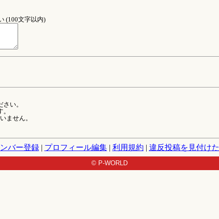
(100文字以内)
ださい。
す。
ていません。
ンバー登録
|
プロフィール編集
|
利用規約
|
違反投稿を見付け
© P-WORLD