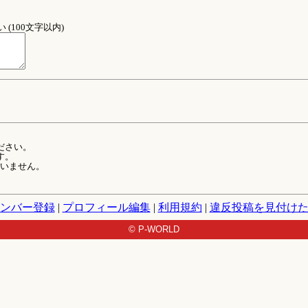
(100文字以内)
ださい。
す。
ていません。
ンバー登録
|
プロフィール編集
|
利用規約
|
違反投稿を見付け
© P-WORLD