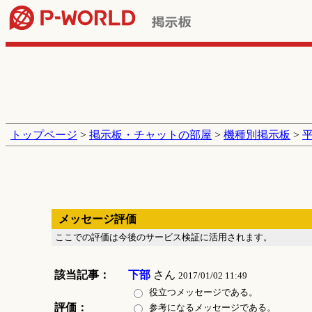
トップページ
>
掲示板・チャットの部屋
>
機種別掲示板
>
メッセージ評価
ここでの評価は今後のサービス検証に活用されます。
該当記事：
下部
さん
2017/01/02 11:49
役立つメッセージである。
評価：
参考になるメッセージである。