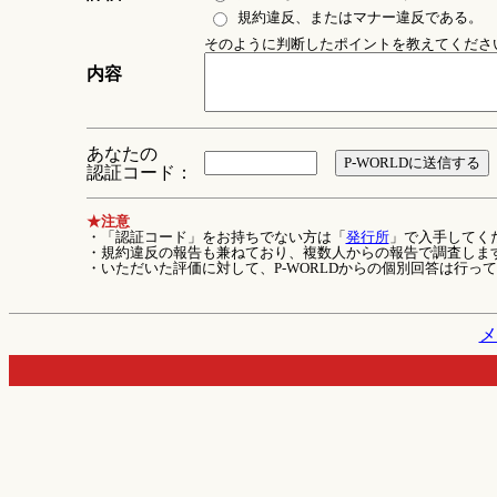
規約違反、またはマナー違反である。
そのように判断したポイントを教えてください 
内容
あなたの
認証コード：
★注意
・「認証コード」をお持ちでない方は「
発行所
」で入手してく
・規約違反の報告も兼ねており、複数人からの報告で調査しま
・いただいた評価に対して、P-WORLDからの個別回答は行っ
メ