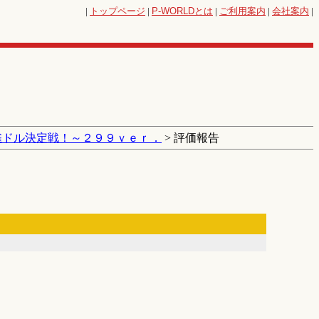
|
トップページ
|
P-WORLD
とは
|
ご利用案内
|
会社案内
|
雀ドル決定戦！～２９９ｖｅｒ．
> 評価報告