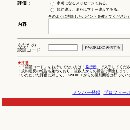
評価：
参考になるメッセージである。
規約違反、またはマナー違反である。
そのように判断したポイントを教えてください (1
内容
あなたの
認証コード：
★注意
・「認証コード」をお持ちでない方は「
発行所
」で入手してくだ
・規約違反の報告も兼ねており、複数人からの報告で調査します
・いただいた評価に対して、P-WORLDからの個別回答は行ってい
メンバー登録
|
プロフィー