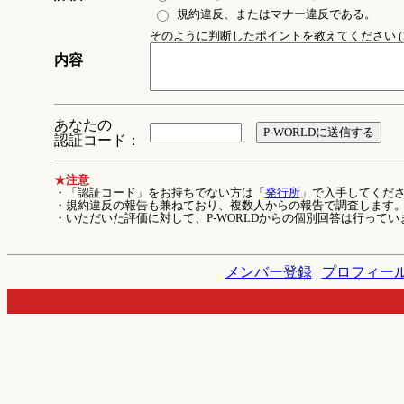
規約違反、またはマナー違反である。
そのように判断したポイントを教えてください (1
内容
あなたの
認証コード：
★注意
・「認証コード」をお持ちでない方は「
発行所
」で入手してくだ
・規約違反の報告も兼ねており、複数人からの報告で調査します
・いただいた評価に対して、P-WORLDからの個別回答は行ってい
メンバー登録
|
プロフィー