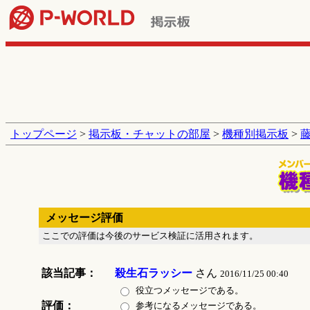
トップページ
>
掲示板・チャットの部屋
>
機種別掲示板
>
藤
メッセージ評価
ここでの評価は今後のサービス検証に活用されます。
該当記事：
殺生石ラッシー
さん
2016/11/25 00:40
役立つメッセージである。
評価：
参考になるメッセージである。