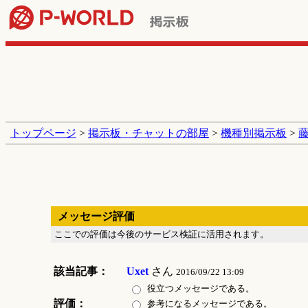
トップページ
>
掲示板・チャットの部屋
>
機種別掲示板
>
藤
メッセージ評価
ここでの評価は今後のサービス検証に活用されます。
該当記事：
Uxet
さん
2016/09/22 13:09
役立つメッセージである。
評価：
参考になるメッセージである。