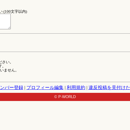
(100文字以内)
ださい。
す。
ていません。
ンバー登録
|
プロフィール編集
|
利用規約
|
違反投稿を見付け
© P-WORLD