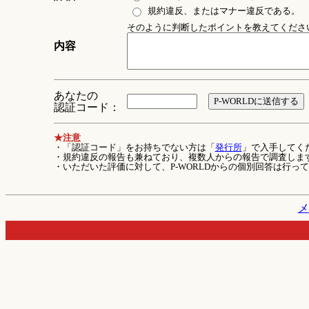
規約違反、またはマナー違反である。
そのように判断したポイントを教えてください 
内容
あなたの
認証コード：
★注意
・「認証コード」をお持ちでない方は「
発行所
」で入手してく
・規約違反の報告も兼ねており、複数人からの報告で調査しま
・いただいた評価に対して、P-WORLDからの個別回答は行っ
メ