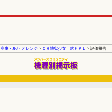
商事・JFJ・オレンジ
>
ＣＲ地獄少女 弐ＦＰＬ
> 評価報告