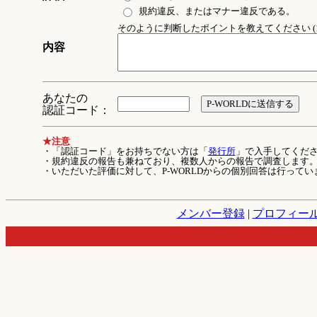
規約違反、またはマナー違反である。
そのように判断したポイントを教えてください (1
内容
あなたの
認証コード：
★注意
・「認証コード」をお持ちでない方は「
発行所
」で入手してくだ
・規約違反の報告も兼ねており、複数人からの報告で調査します
・いただいた評価に対して、P-WORLDからの個別回答は行ってい
メンバー登録
|
プロフィー