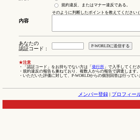
規約違反、またはマナー違反である。
そのように判断したポイントを教えてください (1
内容
あなたの
認証コード：
★注意
・「認証コード」をお持ちでない方は「
発行所
」で入手してくだ
・規約違反の報告も兼ねており、複数人からの報告で調査します
・いただいた評価に対して、P-WORLDからの個別回答は行ってい
メンバー登録
|
プロフィー