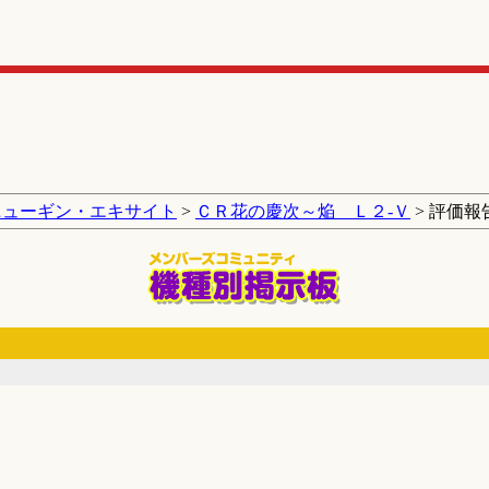
ニューギン・エキサイト
>
ＣＲ花の慶次～焔 Ｌ２‐Ｖ
> 評価報