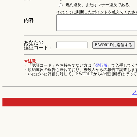
規約違反、またはマナー違反である。
そのように判断したポイントを教えてください 
内容
あなたの
認証コード：
★注意
・「認証コード」をお持ちでない方は「
発行所
」で入手してく
・規約違反の報告も兼ねており、複数人からの報告で調査しま
・いただいた評価に対して、P-WORLDからの個別回答は行っ
メ