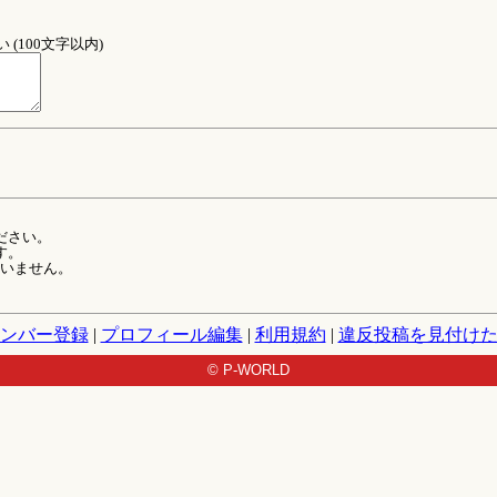
(100文字以内)
ださい。
す。
ていません。
ンバー登録
|
プロフィール編集
|
利用規約
|
違反投稿を見付け
© P-WORLD