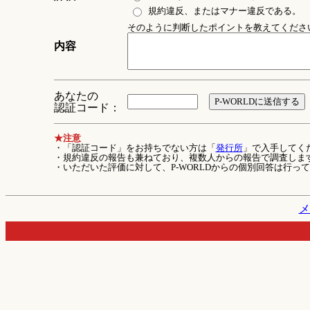
規約違反、またはマナー違反である。
そのように判断したポイントを教えてください 
内容
あなたの
認証コード：
★注意
・「認証コード」をお持ちでない方は「
発行所
」で入手してく
・規約違反の報告も兼ねており、複数人からの報告で調査しま
・いただいた評価に対して、P-WORLDからの個別回答は行っ
メ