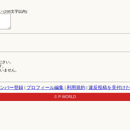
(100文字以内)
ださい。
す。
ていません。
ンバー登録
|
プロフィール編集
|
利用規約
|
違反投稿を見付け
© P-WORLD