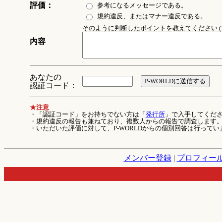
評価：
参考になるメッセージである。
規約違反、またはマナー違反である。
そのように判断したポイントを教えてください (1
内容
あなたの
認証コード：
★注意
・「認証コード」をお持ちでない方は「
発行所
」で入手してくだ
・規約違反の報告も兼ねており、複数人からの報告で調査します
・いただいた評価に対して、P-WORLDからの個別回答は行ってい
メンバー登録
|
プロフィー