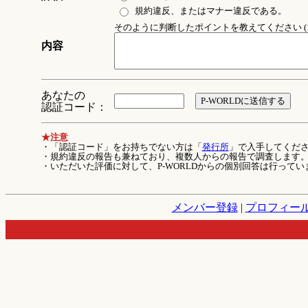
規約違反、またはマナー違反である。
そのように判断したポイントを教えてください (1
内容
あなたの
認証コード：
★注意
・「認証コード」をお持ちでない方は「
発行所
」で入手してくだ
・規約違反の報告も兼ねており、複数人からの報告で調査します
・いただいた評価に対して、P-WORLDからの個別回答は行ってい
メンバー登録
|
プロフィー