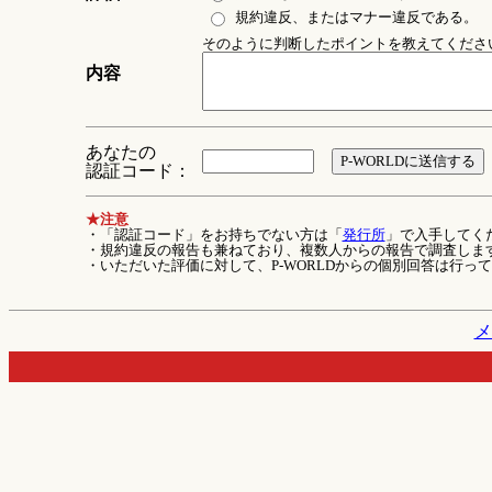
規約違反、またはマナー違反である。
そのように判断したポイントを教えてください 
内容
あなたの
認証コード：
★注意
・「認証コード」をお持ちでない方は「
発行所
」で入手してく
・規約違反の報告も兼ねており、複数人からの報告で調査しま
・いただいた評価に対して、P-WORLDからの個別回答は行っ
メ