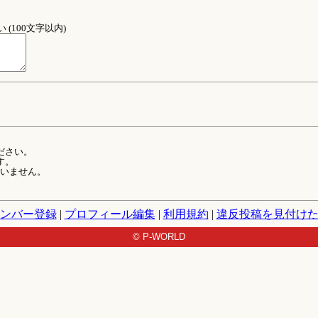
(100文字以内)
ださい。
す。
ていません。
ンバー登録
|
プロフィール編集
|
利用規約
|
違反投稿を見付け
© P-WORLD