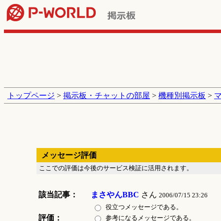
トップページ
>
掲示板・チャットの部屋
>
機種別掲示板
>
メッセージ評価
ここでの評価は今後のサービス検証に活用されます。
該当記事：
まさやんBBC
さん
2006/07/15 23:26
役立つメッセージである。
評価：
参考になるメッセージである。