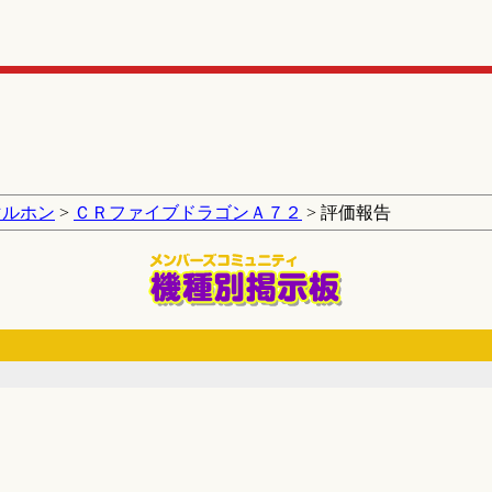
マルホン
>
ＣＲファイブドラゴンＡ７２
> 評価報告