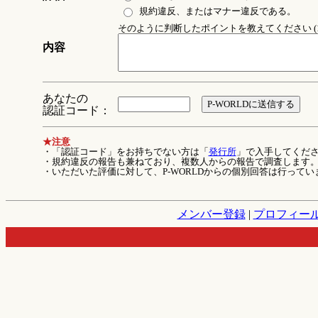
規約違反、またはマナー違反である。
そのように判断したポイントを教えてください (1
内容
あなたの
認証コード：
★注意
・「認証コード」をお持ちでない方は「
発行所
」で入手してくだ
・規約違反の報告も兼ねており、複数人からの報告で調査します
・いただいた評価に対して、P-WORLDからの個別回答は行ってい
メンバー登録
|
プロフィー