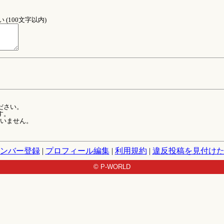
(100文字以内)
ださい。
す。
ていません。
ンバー登録
|
プロフィール編集
|
利用規約
|
違反投稿を見付け
© P-WORLD