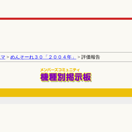
エマ
>
めんそーれ３０「２００４年」
> 評価報告