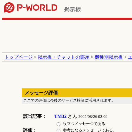
トップページ
>
掲示板・チャットの部屋
>
機種別掲示板
>
メッセージ評価
ここでの評価は今後のサービス検証に活用されます。
該当記事：
TM32
さん
2005/08/26 02:09
役立つメッセージである。
評価：
参考になるメッセージである。