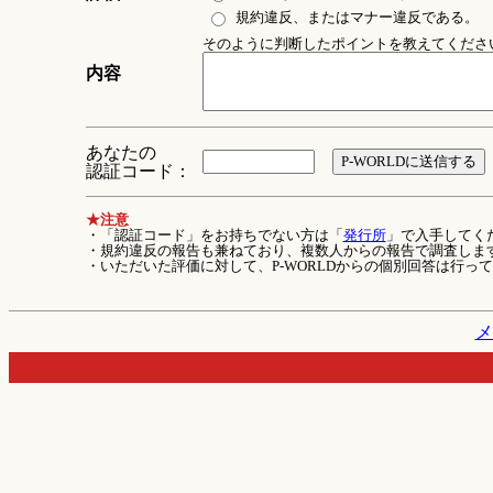
規約違反、またはマナー違反である。
そのように判断したポイントを教えてください 
内容
あなたの
認証コード：
★注意
・「認証コード」をお持ちでない方は「
発行所
」で入手してく
・規約違反の報告も兼ねており、複数人からの報告で調査しま
・いただいた評価に対して、P-WORLDからの個別回答は行っ
メ