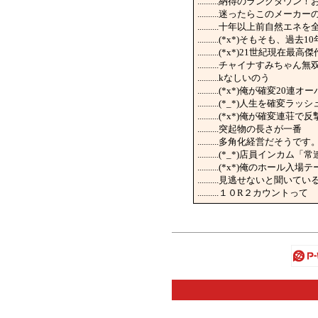
..........納得のランクダウン
..........迷ったらこ
..........十年以上前自然
..........(*x*)そも
..........(*x*)21世紀
..........チャイナす
..........kなしいのう
..........(*x*)俺が
..........(*_*)人生
..........(*x*)俺が
..........突起物の長さが一番
..........多角化経営だそう
..........(*_*)店
..........(*x*)俺のホール入場
..........見逃せないと聞いてい
..........１０R２カウントって