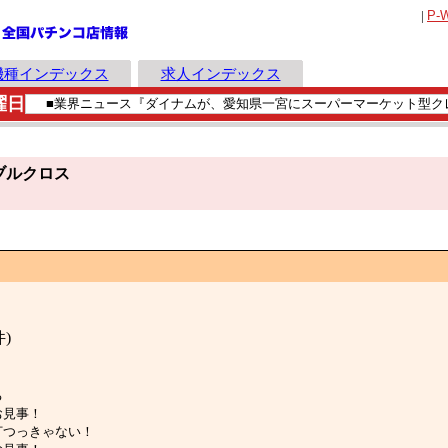
|
P-
機種インデックス
求人インデックス
曜日
ブルクロス
件)
る
！お見事！
れは打つっきゃない！