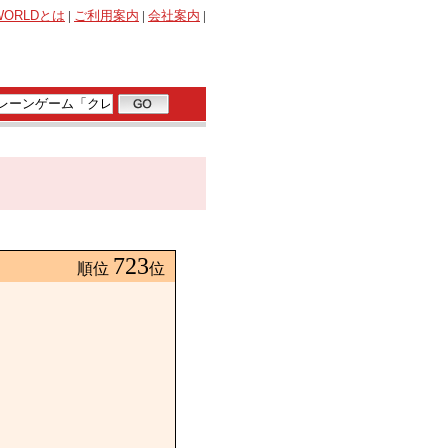
WORLD
とは
|
ご利用案内
|
会社案内
|
723
順位
位