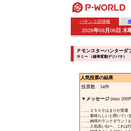
パチンコ店情報
2026
年
08
月
06
日 木
Ｐモンスターハンターダ
サミー （確率変動デジパチ）
人気投票の結果
投票数 34件
▼
メッセージ
(max 200
..........２５００はまりが普通
..........素晴らしいと聞いてい
..........納得のランクダウン
..........人気高いねー。こ