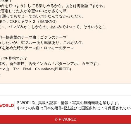
！お見事！
のメーカーの台を打つようにしてる楽しめるから。あとは海物語ですかね。
エネを全否定してた人が今更SDGsとか多くて草
そも、過去10年遡ってもサミーで良いパチなんてなかっただろ。
現在最高傑作台：CRF大ヤマト２（SANKYO）
みちゃん無双～、パンダみかこしからの、あいみですwって、そういうとこ
確変20連オーバー快進撃のテーマ曲：ゴジラのテーマ
を確変ラッシュしたいが、STスルーあり転落あり。これが人生。
確変連荘で反撃を始めた時のテーマ曲：ロッキーのテーマ
です。パチ見捨てた？
員インカム「常連客。新台着席」店長インカム「パターンアホ、カモです」
テーマ曲 The Final Countdown(EUROPE)
る
P-WORLD
に掲載の記事・情報・写真の無断転載を禁じます。
すべての内容は日本の著作権法並びに国際条約により保護されてい
© P-WORLD