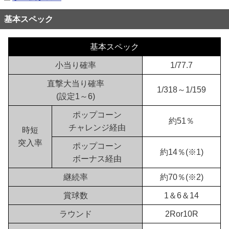
基本スペック
基本スペック
小当り確率
1/77.7
直撃大当り確率
1/318～1/159
(設定1～6)
ポップコーン
約51％
チャレンジ経由
時短
突入率
ポップコーン
約14％(※1)
ボーナス経由
継続率
約70％(※2)
賞球数
1＆6＆14
ラウンド
2Ror10R