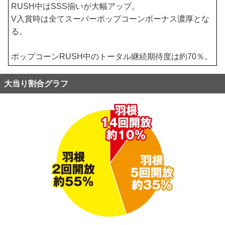
RUSH中はSSS揃いが大幅アップ。
V入賞時は全てスーパーポップコーンボーナス濃厚とな
る。
ポップコーンRUSH中のトータル継続期待度は約70％。
大当り割合グラフ