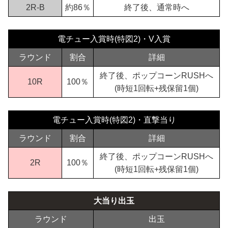
2R-B
約86％
終了後、通常時へ
電チュー入賞時(特図2)・V入賞
ラウンド
割合
詳細
終了後、ポップコーンRUSHへ
10R
100％
(時短1回転+残保留1個)
電チュー入賞時(特図2)・直撃当り
ラウンド
割合
詳細
終了後、ポップコーンRUSHへ
2R
100％
(時短1回転+残保留1個)
大当り出玉
ラウンド
出玉