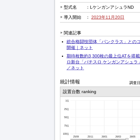
型式名 ：
LケンガンアシュラND
導入開始 ：
2023年11月20日
関連記事
総合格闘技団体「パンクラス」との
開催｜ネット
期待枚数約3,300枚の最上位ATを搭
ロ新台「パチスロ ケンガンアシュラ
／ネット
統計情報
調査日：
設置台数 ranking
1位
25位
50位
75位
100位
25/09
25/11
26/01
26/03
26/05