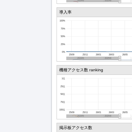
2024年
2025年
導入率
100%
75%
50%
25%
0%
25/09
25/11
26/01
26/03
26/05
2024年
2025年
機種アクセス数 ranking
1位
25位
50位
75位
100位
25/09
25/11
26/01
26/03
26/05
2024年
2025年
掲示板アクセス数