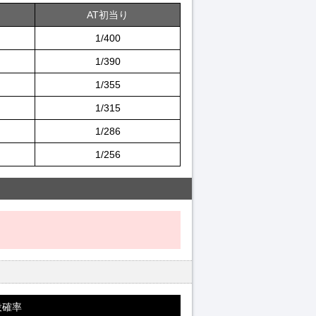
AT初当り
1/400
1/390
1/355
1/315
1/286
1/256
役確率