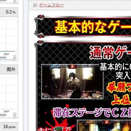
2026年
ゲームフロー
0.2
%
26/07
2026年
圏外
26/07
2026年
16
pv/w