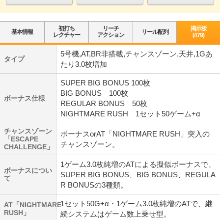
初打ち
リーチ
掲示板
基本情報
リール配列
レクチャー
アクション
(479)
5号機,AT,BR非搭載,チャンスゾーン,天井,1Gあ
タイプ
たり3.0枚増加
SUPER BIG BONUS 100枚
BIG BONUS 100枚
ボーナス仕様
REGULAR BONUS 50枚
NIGHTMARE RUSH 1セット50ゲーム+α
チャンスゾーン
ボーナスorAT「NIGHTMARE RUSH」突入の
「ESCAPE
チャンスゾーン。
CHALLENGE」
1ゲーム3.0枚純増のATによる擬似ボーナスで、
ボーナスについ
SUPER BIG BONUS、BIG BONUS、REGULA
て
R BONUSの3種類。
1セット50G+α・1ゲーム3.0枚純増のATで、継
AT「NIGHTMARE
RUSH」
続システムはゲーム数上乗せ型。