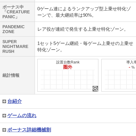
ボーナス中
0ゲーム連によるランクアップ型上乗せ特化ゾ
「CREATURE
ーンで、最大継続率は90%。
PANIC」
PANDEMIC
レア役が連続で発生する上乗せ特化ゾーン。
ZONE
SUPER
1セット5ゲーム継続・毎ゲーム上乗せの上乗せ
NIGHTMARE
特化ゾーン。
RUSH
設置台数Rank
導入
圏外
-
%
統計情報
台紹介
ゲームの流れ
ボーナス詳細機械割