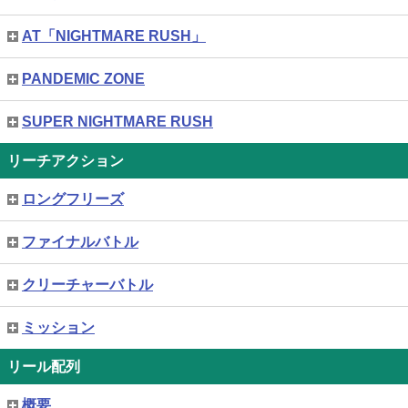
AT「NIGHTMARE RUSH」
PANDEMIC ZONE
SUPER NIGHTMARE RUSH
リーチアクション
ロングフリーズ
ファイナルバトル
クリーチャーバトル
ミッション
リール配列
概要