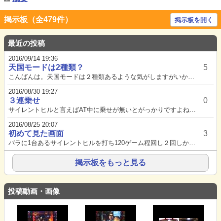
掲示板（全479件）
掲示板を開く
最近の投稿
2016/09/14 19:36
天国モードは2種類？
5
こんばんは。天国モードは２種類あるような気がしますがいかがなものでしょうか？１．普通の天国は所謂普通に天国ループする。２...
2016/08/30 19:27
３連乗せ
0
サイレントヒルと言えばAT中に乗せが無いとがっかりですよね。他機種と比べると比較的乗せが生じるので日々格闘をしています。...
2016/08/25 20:07
初めて見た画面
3
バラに1台あるサイレントヒルを打ち120ゲーム程回し２回しか弱スイカを引けず退散。数時間後戻ってみるとボナ4回現在ゲーム...
掲示板をもっと見る
投稿動画・画像