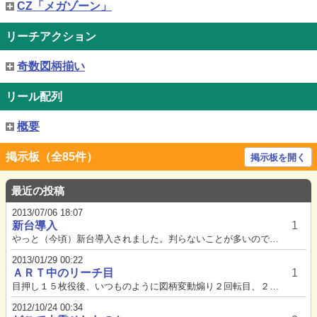
CZ「メガゾーン」
リーチアクション
奇数図柄揃い
リール配列
概要
掲示板（全85件）
掲示板を開く
最近の投稿
2013/07/06 18:07
新台導入
1
やっと（今頃）新台導入されました。判らないことが多いので、ご先輩方の助言を教えてください。(1)背景（青→緑→赤）につい...
2013/01/29 00:22
ＡＲＴ中のリーチ目
1
目押し１５枚役後、いつものように図柄変動煽り２回転目、２４６という出目が！？通常時ならばリーチ目で前兆ですが、ＡＲＴ中の...
2012/10/24 00:34