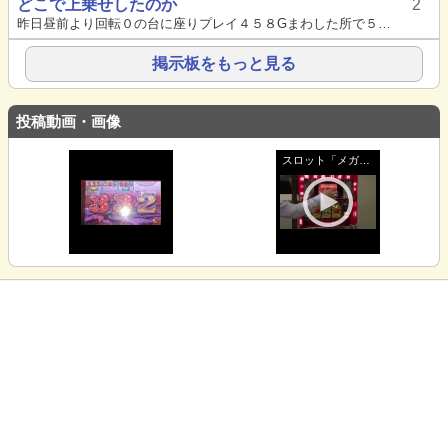
どこで上乗せしたのか
2
昨日昼前より回転０の台に座りプレイ４５８Gまわした所で５５５でMEGA GAME１セット終了後MEGA ZONE内でキャ...
掲示板をもっと見る
投稿動画・画像
スロット「メガミ
リオネア」実機動
画