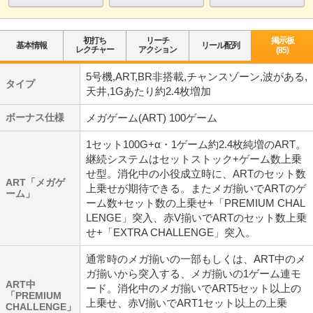
初打ち
リーチ
掲示板
基本情報
リール配列
レクチャー
アクション
(85)
5号機,ART,BR非搭載,チャンスゾーン,波がある,
タイプ
天井,1Gあたり約2.4枚増加
ボーナス仕様
メガゲーム(ART) 100ゲーム
1セット100G+α・1ゲーム約2.4枚純増のART。
継続システムはセットストック+ゲーム数上乗
せ型。消化中の小役成立時に、ARTのセット数
ART「メガゲ
上乗せが期待できる。またメガ揃いでARTのゲ
ーム」
ーム数+セット数の上乗せ+「PREMIUM CHAL
LENGE」突入、赤V揃いでARTのセット数上乗
せ+「EXTRA CHALLENGE」突入。
通常時のメガ揃いの一部もしくは、ART中のメ
ガ揃いから突入する、メガ揃いの1ゲーム連モ
ART中
ード。消化中のメガ揃いでART5セット以上の
「PREMIUM
上乗せ、赤V揃いでART1セット以上の上乗
CHALLENGE」