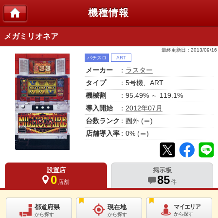
機種情報
メガミリオネア
最終更新日：
2013/09/16
パチスロ
ART
メーカー
：
ラスター
タイプ
：5号機、ART
機械割
：95.49% ～ 119.1%
導入開始
：
2012年07月
台数ランク
：
圏外
(
)
店舗導入率
：
0
% (
)
設置店
掲示板
0
85
店舗
件
都道府県
現在地
マイエリア
から探す
から探す
から探す