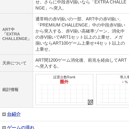
せ。さらに中段赤V揃いなら「EXTRA CHALLE
NGE」へ突入。
通常時の赤V揃いの一部、ART中の赤V揃い、
「PREMIUM CHALLENGE」中の中段赤V揃い
ART中
から突入する、赤V揃い高確率ゾーン。消化中
「EXTRA
の赤V揃いでART1セット以上の上乗せ。メガ
CHALLENGE」
揃いならART100ゲーム上乗せ+4セット以上の
上乗せ。
ART間1200ゲーム消化後、前兆を経由してART
天井について
へ突入する。
設置台数Rank
導入
圏外
-
%
統計情報
台紹介
ゲームの流れ