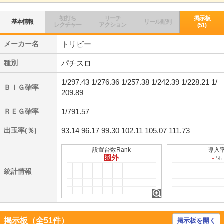
初打ち
リーチ
掲示板
基本情報
リール配列
レクチャー
アクション
(51)
メーカー名
トリビー
種別
パチスロ
1/297.43 1/276.36 1/257.38 1/242.39 1/228.21 1/
ＢＩＧ確率
209.89
ＲＥＧ確率
1/791.57
出玉率(％)
93.14 96.17 99.30 102.11 105.07 111.73
設置台数Rank
導入
圏外
-
%
統計情報
掲示板（全51件）
掲示板を開く