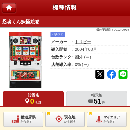
機種情報
忍者くん妖怪絵巻
最終更新日：
2013/09/04
パチスロ
メーカー
：
トリビー
導入開始
：
2004年08月
台数ランク
：
圏外
(
)
店舗導入率
：
0
% (
)
設置店
掲示板
0
51
店舗
件
都道府県
現在地
マイエリア
から探す
から探す
から探す