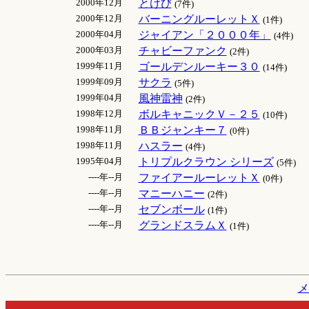
2000年12月
とけび
(7件)
2000年12月
バーニングルーレットＸ
(1件)
2000年04月
ジャイアン「２０００年」
(4件)
2000年03月
チャビーファンク
(2件)
1999年11月
ゴールデンルーキー３０
(14件)
1999年09月
サクラ
(5件)
1999年04月
風神雷神
(2件)
1998年12月
ボルキャニックＶ－２５
(10件)
1998年11月
ＢＢジャンキー７
(0件)
1998年11月
ハスラー
(4件)
1995年04月
トリプルクラウン シリーズ
(5件)
----年--月
ファイアールーレットＸ
(0件)
----年--月
マニーハニー
(2件)
----年--月
セブンボール
(1件)
----年--月
グランドスラムＸ
(1件)
メ