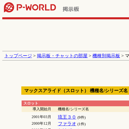
トップページ
>
掲示板・チャットの部屋
>
機種別掲示板
> 
マックスアライド（スロット） 機種名/シリーズ名
スロット
導入開始月
機種名/シリーズ名
2001年03月
琉王３０
(9件)
2000年12月
ファラオ
(1件)