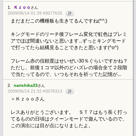
1.
Ｋｚｏｏ
さん
2009/06/14 01:39 #3077635
評
まだまだこの機種板も生きてるんですね(^^;)
キングモードのリーチ後フレーム変化で虹色はプレミ
アでほぼ間違いないと思います...ずっとキングモード
で打ってたら結構見ることできたと思います(^o^)
フレーム赤の信頼度はせいぜい30％ぐらいですかね？
ただし、前後１コマ以外のどハズレの場合全て２段階
で当たってるので、いつもそれを祈ってた記憶が...
2.
narichika33
さん
2009/06/14 21:32 #3078313
評
＞Ｋｚｏｏさん
レスありがとうございます。 ＳＴ７はもう長く打っ
てるものの日頃はクイーンモードで遊んでいるので、
この演出には目が点になりましたよ。