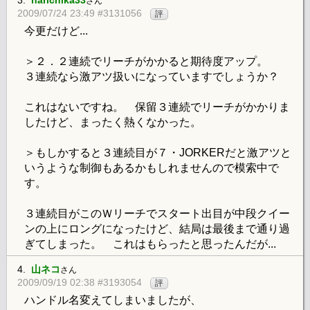
さん
2009/07/24 23:49 #3131056
評
今更だけど...
＞２．２連続でリーチがかかると期待度アップ。
３連続なら激アツ扱いになっていますでしょうか？
これはないですね。 保留３連続でリーチがかかりま
したけど、まったく熱くなかった。
＞もしかすると３連続目が７・JORKERだと激アツと
いうような制御もあるかもしれませんので模索中で
す。
３連続目がこのＷリーチでスタート出目が中段クイー
ンの上にロングになったけど、結局は最後まで通り過
ぎてしまった。 これはもらったと思ったんだが...
4.
山ネコ
さん
2009/09/19 02:38 #3193054
評
ハンドル名変えてしまいましたが、