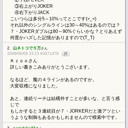
③右上がりJOKER
④右下がりJACK
こいつらは多分5～10%ってとこです(>_<)
それ以外のシングルラインは30～40%はあるのでは？
７・JOKERダブルは80～90%ぐらいかな？とりあえず
何度かハズした記憶がありますので(T_T)
2.
山ネトコで５万
さん
2009/06/09 23:23 #3071478
評
Ｋｚｏｏさん
詳しい書きこみありがとうございます。
なるほど、魔の４ラインがあるのですか。
大変収穫になりました。
あと、連続リーチは結構外すことが多いな、と言う感
じで
もしかすると３連続目が７・JORKERだと激アツとい
うような制御もあるかもしれませんので模索中です。
3.
narichika33