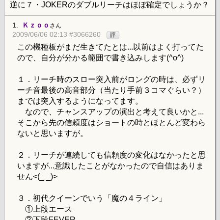
逆に７・JOKERのダブルリーチはほぼ確定でしょうか？
1.
Ｋｚｏｏ
さん
2009/06/06 02:13 #3066260
評
この機種板がまだ生きてたとは...以前はよく打ってた
ので、自分が分かる範囲で書き込みします(^o^)
１．リーチ時のスロー突入前がロングの時は、必ずリ
ーチ音最後の高音部分（当たり手前３コマぐらい？）
までは突入するようになってます。
なので、チャンスアップの演出と考えて良いかと...
そこから先の信頼度はショートの時とほとんど変わら
ないと思いますが。
２．リーチが連続しても信頼度の変化はなかったと思
いますが...意識したことがなかったので自信はありま
せん<(_ _)>
３．初代クイーンでいう「魔の４ライン」
①上段エース
②下段FEVER