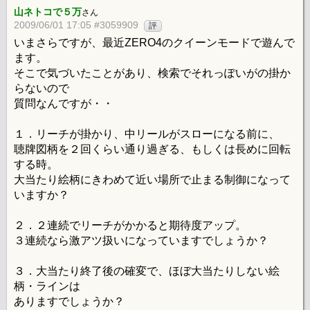
山ネトコで５万
さん
2009/06/01 17:05 #3059909
評
いまさらですが、最近ZERO4のクイーンモードで遊んで
ます。
そこで気づいたことがあり、検索でそれっぽいがの掛か
らないので
質問なんですが・・
１．リーチが掛かり、中リールがスローになる前に、
聴牌図柄を２回くらい通り過ぎる、もしくは長めに回転
する時。
大当たり絵柄にきわめて近い場所で止まる制御になって
いますか？
２．２連続でリーチがかかると期待度アップ。
３連続なら激アツ扱いになっていますでしょうか？
３．大当たり終了後の確変で、ほぼ大当たりしない絵
柄・ラインは
ありますでしょうか？