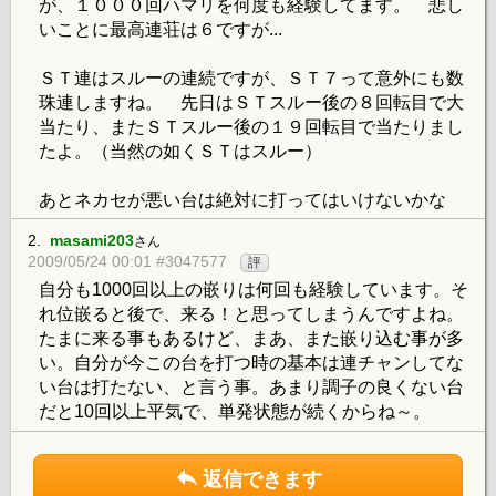
が、１０００回ハマリを何度も経験してます。 悲し
いことに最高連荘は６ですが...
ＳＴ連はスルーの連続ですが、ＳＴ７って意外にも数
珠連しますね。 先日はＳＴスルー後の８回転目で大
当たり、またＳＴスルー後の１９回転目で当たりまし
たよ。（当然の如くＳＴはスルー）
あとネカセが悪い台は絶対に打ってはいけないかな
2.
masami203
さん
2009/05/24 00:01 #3047577
評
自分も1000回以上の嵌りは何回も経験しています。そ
れ位嵌ると後で、来る！と思ってしまうんですよね。
たまに来る事もあるけど、まあ、また嵌り込む事が多
い。自分が今この台を打つ時の基本は連チャンしてな
い台は打たない、と言う事。あまり調子の良くない台
だと10回以上平気で、単発状態が続くからね～。
返信できます