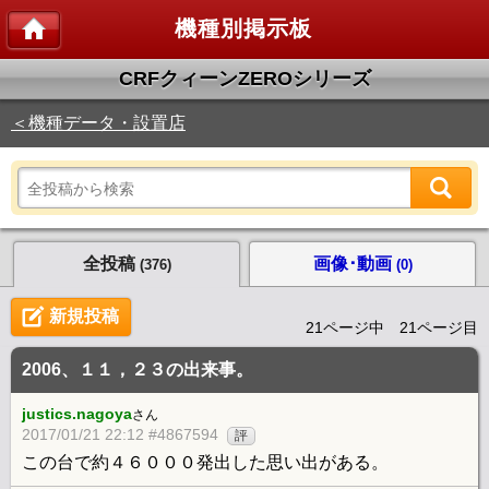
機種別掲示板
CRFクィーンZEROシリーズ
＜機種データ・設置店
全投稿
画像･動画
(376)
(0)
新規投稿
21ページ中 21ページ目
2006、１１，２３の出来事。
justics.nagoya
さん
2017/01/21 22:12 #4867594
評
この台で約４６０００発出した思い出がある。