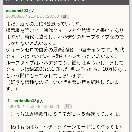
masami203
さん
2009/05/07 21:41 #3023008
評
まだ、近くの店に3台残っています。
掲示板を読むと、初代クィーンと全然違うと書いてあり
ますが、時代も違うし、ハネデジのループタイプなので
しかたないと思います。
クィーンゼロで自分の最高記録は16連チャンです。初代
クィーンはせいぜい4～5連チャンだったと思います。
ループタイプはハネデジでも、嵌りはきついし、まして
クィーンは約200分の1,嵌った時に打ったら、10万位あっ
という間にもってかれてしまいます。
（好きな機種なので、いい時も悪い時も経験していま
す。）
1.
narichika33
さん
2009/05/14 02:46 #3033325
評
こっちは近場数件にＳＴ７が１～５台残ってますよ。
私はもっぱら１パチ・クイーンモードにて打ってます