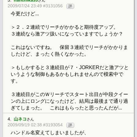
さん
2009/07/24 23:49 #3131056
評
今更だけど...
＞２．２連続でリーチがかかると期待度アップ。
３連続なら激アツ扱いになっていますでしょうか？
これはないですね。 保留３連続でリーチがかかりま
したけど、まったく熱くなかった。
＞もしかすると３連続目が７・JORKERだと激アツと
いうような制御もあるかもしれませんので模索中で
す。
３連続目がこのＷリーチでスタート出目が中段クイー
ンの上にロングになったけど、結局は最後まで通り過
ぎてしまった。 これはもらったと思ったんだが...
4.
山ネコ
さん
2009/09/19 02:38 #3193054
評
ハンドル名変えてしまいましたが、