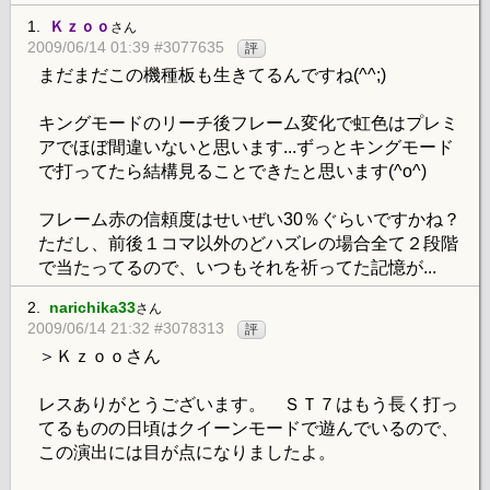
1.
Ｋｚｏｏ
さん
2009/06/14 01:39 #3077635
評
まだまだこの機種板も生きてるんですね(^^;)
キングモードのリーチ後フレーム変化で虹色はプレミ
アでほぼ間違いないと思います...ずっとキングモード
で打ってたら結構見ることできたと思います(^o^)
フレーム赤の信頼度はせいぜい30％ぐらいですかね？
ただし、前後１コマ以外のどハズレの場合全て２段階
で当たってるので、いつもそれを祈ってた記憶が...
2.
narichika33
さん
2009/06/14 21:32 #3078313
評
＞Ｋｚｏｏさん
レスありがとうございます。 ＳＴ７はもう長く打っ
てるものの日頃はクイーンモードで遊んでいるので、
この演出には目が点になりましたよ。