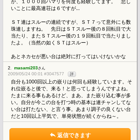
が、１０００回ハマリを何度も経験してます。 悲し
いことに最高連荘は６ですが...
ＳＴ連はスルーの連続ですが、ＳＴ７って意外にも数
珠連しますね。 先日はＳＴスルー後の８回転目で大
当たり、またＳＴスルー後の１９回転目で当たりまし
たよ。（当然の如くＳＴはスルー）
あとネカセが悪い台は絶対に打ってはいけないかな
2.
masami203
さん
2009/05/24 00:01 #3047577
評
自分も1000回以上の嵌りは何回も経験しています。そ
れ位嵌ると後で、来る！と思ってしまうんですよね。
たまに来る事もあるけど、まあ、また嵌り込む事が多
い。自分が今この台を打つ時の基本は連チャンしてな
い台は打たない、と言う事。あまり調子の良くない台
だと10回以上平気で、単発状態が続くからね～。
返信できます