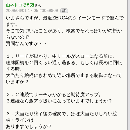
山ネトコで５万
さん
2009/06/01 17:05 #3059909
評
いまさらですが、最近ZERO4のクイーンモードで遊んで
ます。
そこで気づいたことがあり、検索でそれっぽいがの掛か
らないので
質問なんですが・・
１．リーチが掛かり、中リールがスローになる前に、
聴牌図柄を２回くらい通り過ぎる、もしくは長めに回転
する時。
大当たり絵柄にきわめて近い場所で止まる制御になって
いますか？
２．２連続でリーチがかかると期待度アップ。
３連続なら激アツ扱いになっていますでしょうか？
３．大当たり終了後の確変で、ほぼ大当たりしない絵
柄・ラインは
ありますでしょうか？