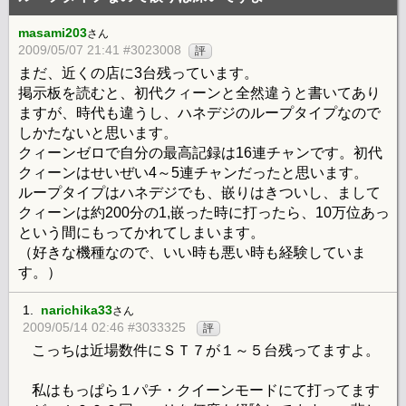
masami203
さん
2009/05/07 21:41 #3023008
評
まだ、近くの店に3台残っています。
掲示板を読むと、初代クィーンと全然違うと書いてあり
ますが、時代も違うし、ハネデジのループタイプなので
しかたないと思います。
クィーンゼロで自分の最高記録は16連チャンです。初代
クィーンはせいぜい4～5連チャンだったと思います。
ループタイプはハネデジでも、嵌りはきついし、まして
クィーンは約200分の1,嵌った時に打ったら、10万位あっ
という間にもってかれてしまいます。
（好きな機種なので、いい時も悪い時も経験していま
す。）
1.
narichika33
さん
2009/05/14 02:46 #3033325
評
こっちは近場数件にＳＴ７が１～５台残ってますよ。
私はもっぱら１パチ・クイーンモードにて打ってます