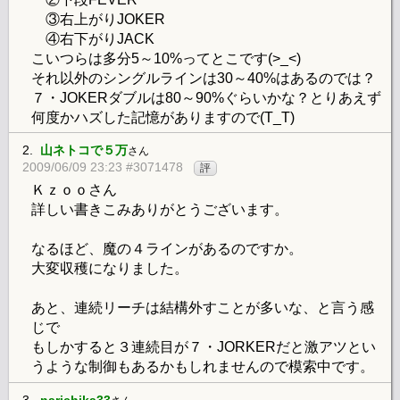
③右上がりJOKER
④右下がりJACK
こいつらは多分5～10%ってとこです(>_<)
それ以外のシングルラインは30～40%はあるのでは？
７・JOKERダブルは80～90%ぐらいかな？とりあえず
何度かハズした記憶がありますので(T_T)
2.
山ネトコで５万
さん
2009/06/09 23:23 #3071478
評
Ｋｚｏｏさん
詳しい書きこみありがとうございます。
なるほど、魔の４ラインがあるのですか。
大変収穫になりました。
あと、連続リーチは結構外すことが多いな、と言う感
じで
もしかすると３連続目が７・JORKERだと激アツとい
うような制御もあるかもしれませんので模索中です。
3.
narichika33