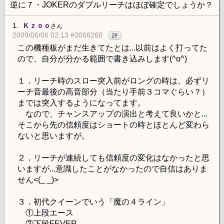
逆に７・JOKERのダブルリーチはほぼ確定でしょうか？
1.
Ｋｚｏｏ
さん
2009/06/06 02:13 #3066260
評
この機種板がまだ生きてたとは...以前はよく打ってた
ので、自分が分かる範囲で書き込みします(^o^)
１．リーチ時のスロー突入前がロングの時は、必ずリ
ーチ音最後の高音部分（当たり手前３コマぐらい？）
までは突入するようになってます。
なので、チャンスアップの演出と考えて良いかと...
そこから先の信頼度はショートの時とほとんど変わら
ないと思いますが。
２．リーチが連続しても信頼度の変化はなかったと思
いますが...意識したことがなかったので自信はありま
せん<(_ _)>
３．初代クイーンでいう「魔の４ライン」
①上段エース
②下段FEVER