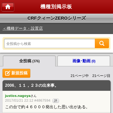
機種別掲示板
CRFクィーンZEROシリーズ
＜機種データ・設置店
全投稿
画像･動画
(376)
(0)
新規投稿
21ページ中 21ページ目
2006、１１，２３の出来事。
justics.nagoya
さん
2017/01/21 22:12 #4867594
評
この台で約４６０００発出した思い出がある。