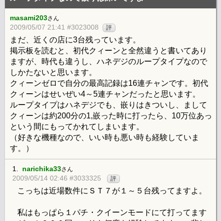
masami203
さん
2009/05/07 21:41 #3023008
評
まだ、近くの店に3台残っています。
掲示板を読むと、初代クィーンと全然違うと書いてあり
ますが、時代も違うし、ハネデジのループタイプなので
しかたないと思います。
クィーンゼロで自分の最高記録は16連チャンです。初代
クィーンはせいぜい4～5連チャンだったと思います。
ループタイプはハネデジでも、嵌りはきついし、まして
クィーンは約200分の1,嵌った時に打ったら、10万位あっ
という間にもってかれてしまいます。
（好きな機種なので、いい時も悪い時も経験していま
す。）
1.
narichika33
さん
2009/05/14 02:46 #3033325
評
こっちは近場数件にＳＴ７が１～５台残ってますよ。
私はもっぱら１パチ・クイーンモードにて打ってます