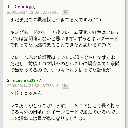
1.
Ｋｚｏｏ
さん
2009/06/14 01:39 #3077635
評
まだまだこの機種板も生きてるんですね(^^;)
キングモードのリーチ後フレーム変化で虹色はプレミ
アでほぼ間違いないと思います...ずっとキングモード
で打ってたら結構見ることできたと思います(^o^)
フレーム赤の信頼度はせいぜい30％ぐらいですかね？
ただし、前後１コマ以外のどハズレの場合全て２段階
で当たってるので、いつもそれを祈ってた記憶が...
2.
narichika33
さん
2009/06/14 21:32 #3078313
評
＞Ｋｚｏｏさん
レスありがとうございます。 ＳＴ７はもう長く打っ
てるものの日頃はクイーンモードで遊んでいるので、
この演出には目が点になりましたよ。