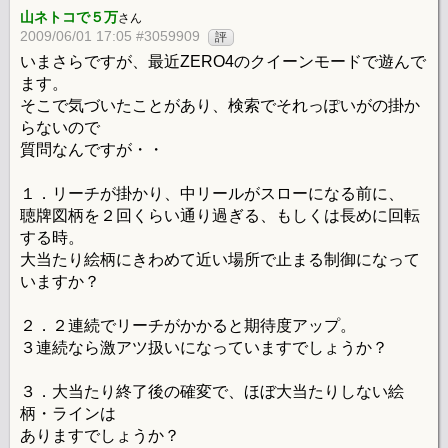
山ネトコで５万
さん
2009/06/01 17:05 #3059909
評
いまさらですが、最近ZERO4のクイーンモードで遊んで
ます。
そこで気づいたことがあり、検索でそれっぽいがの掛か
らないので
質問なんですが・・
１．リーチが掛かり、中リールがスローになる前に、
聴牌図柄を２回くらい通り過ぎる、もしくは長めに回転
する時。
大当たり絵柄にきわめて近い場所で止まる制御になって
いますか？
２．２連続でリーチがかかると期待度アップ。
３連続なら激アツ扱いになっていますでしょうか？
３．大当たり終了後の確変で、ほぼ大当たりしない絵
柄・ラインは
ありますでしょうか？