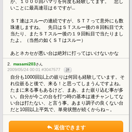
が、１０００回ハマリを何度も経験してます。 悲し
いことに最高連荘は６ですが...
ＳＴ連はスルーの連続ですが、ＳＴ７って意外にも数
珠連しますね。 先日はＳＴスルー後の８回転目で大
当たり、またＳＴスルー後の１９回転目で当たりまし
たよ。（当然の如くＳＴはスルー）
あとネカセが悪い台は絶対に打ってはいけないかな
2.
masami203
さん
2009/05/24 00:01 #3047577
評
自分も1000回以上の嵌りは何回も経験しています。そ
れ位嵌ると後で、来る！と思ってしまうんですよね。
たまに来る事もあるけど、まあ、また嵌り込む事が多
い。自分が今この台を打つ時の基本は連チャンしてな
い台は打たない、と言う事。あまり調子の良くない台
だと10回以上平気で、単発状態が続くからね～。
返信できます