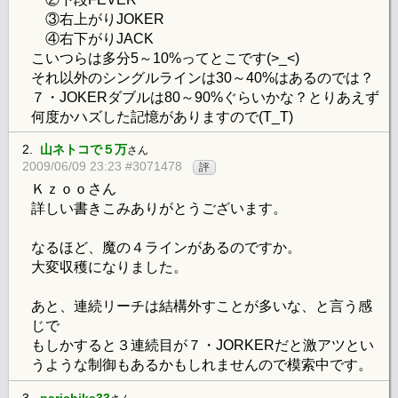
③右上がりJOKER
④右下がりJACK
こいつらは多分5～10%ってとこです(>_<)
それ以外のシングルラインは30～40%はあるのでは？
７・JOKERダブルは80～90%ぐらいかな？とりあえず
何度かハズした記憶がありますので(T_T)
2.
山ネトコで５万
さん
2009/06/09 23:23 #3071478
評
Ｋｚｏｏさん
詳しい書きこみありがとうございます。
なるほど、魔の４ラインがあるのですか。
大変収穫になりました。
あと、連続リーチは結構外すことが多いな、と言う感
じで
もしかすると３連続目が７・JORKERだと激アツとい
うような制御もあるかもしれませんので模索中です。
3.
narichika33