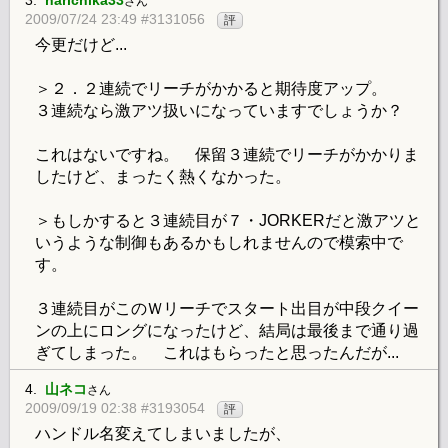
さん
2009/07/24 23:49 #3131056
評
今更だけど...
＞２．２連続でリーチがかかると期待度アップ。
３連続なら激アツ扱いになっていますでしょうか？
これはないですね。 保留３連続でリーチがかかりま
したけど、まったく熱くなかった。
＞もしかすると３連続目が７・JORKERだと激アツと
いうような制御もあるかもしれませんので模索中で
す。
３連続目がこのＷリーチでスタート出目が中段クイー
ンの上にロングになったけど、結局は最後まで通り過
ぎてしまった。 これはもらったと思ったんだが...
4.
山ネコ
さん
2009/09/19 02:38 #3193054
評
ハンドル名変えてしまいましたが、