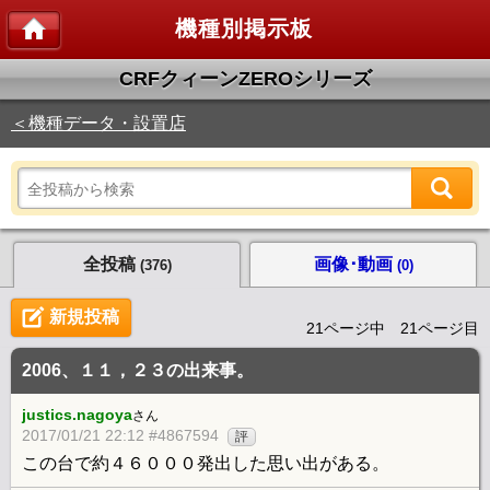
機種別掲示板
CRFクィーンZEROシリーズ
＜機種データ・設置店
全投稿
画像･動画
(376)
(0)
新規投稿
21ページ中 21ページ目
2006、１１，２３の出来事。
justics.nagoya
さん
2017/01/21 22:12 #4867594
評
この台で約４６０００発出した思い出がある。