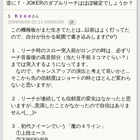
逆に７・JOKERのダブルリーチはほぼ確定でしょうか？
1.
Ｋｚｏｏ
さん
2009/06/06 02:13 #3066260
評
この機種板がまだ生きてたとは...以前はよく打ってた
ので、自分が分かる範囲で書き込みします(^o^)
１．リーチ時のスロー突入前がロングの時は、必ずリ
ーチ音最後の高音部分（当たり手前３コマぐらい？）
までは突入するようになってます。
なので、チャンスアップの演出と考えて良いかと...
そこから先の信頼度はショートの時とほとんど変わら
ないと思いますが。
２．リーチが連続しても信頼度の変化はなかったと思
いますが...意識したことがなかったので自信はありま
せん<(_ _)>
３．初代クイーンでいう「魔の４ライン」
①上段エース
②下段FEVER