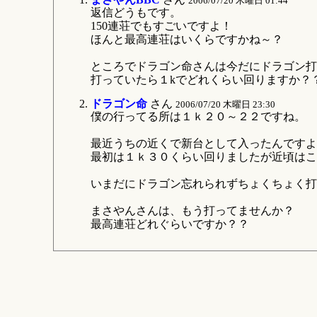
2006/07/20 木曜日 01:44
返信どうもです。
150連荘でもすごいですよ！
ほんと最高連荘はいくらですかね～？
ところでドラゴン命さんは今だにドラゴン打
打っていたら１kでどれくらい回りますか？
ドラゴン命
さん
2006/07/20 木曜日 23:30
僕の行ってる所は１ｋ２０～２２ですね。
最近うちの近くで新台として入ったんですよ
最初は１ｋ３０くらい回りましたが近頃はこ
いまだにドラゴン忘れられずちょくちょく打
まさやんさんは、もう打ってませんか？
最高連荘どれぐらいですか？？