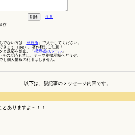
注意
保存
ちでない方は「
発行所
」で入手してください。
できます（jpg）。著作権にご注意！
タと反応を禁止。「
掲示板のルール
」
論･その反応も禁止。テーマ別掲示板へどうぞ。
でも個人情報の利用はしません。
以下は、親記事のメッセージ内容です。
ことありますよ～！！