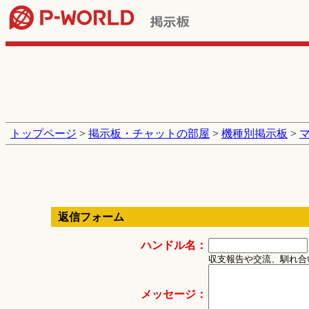
トップページ
>
掲示板・チャットの部屋
>
機種別掲示板
>
返信フォーム
ハンドル名：
収支報告や交流、馴れ合
メッセージ：