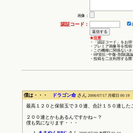
画像：
認証コード：
★注意
・「認証コード」をお持
・プレミア画像等を投稿
・この機種に関係ないネ
・HP宣伝･中傷･削除議
・投稿を二次利用する際
僕は・・・
ドラゴン命
さん
2006/07/17 月曜日 00:19
最高１２０と保留玉で３０連、合計１５０連した
２００連とかもあるんですかね～？
僕も気になります・・・
まさやんBBC
さん