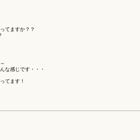
ってますか？？
？
～
んな感じです・・・
ってます！