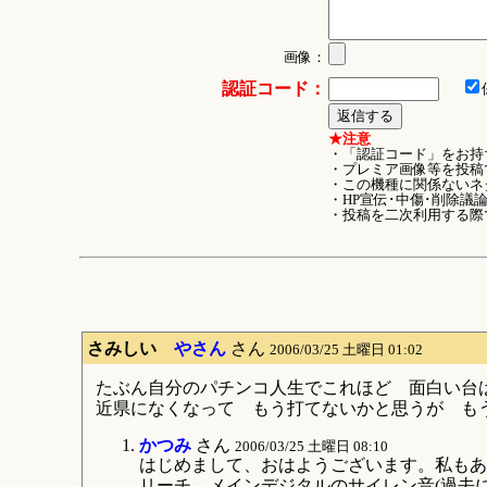
画像：
認証コード：
★注意
・「認証コード」をお持
・プレミア画像等を投稿
・この機種に関係ないネ
・HP宣伝･中傷･削除議
・投稿を二次利用する際
さみしい
やさん
さん
2006/03/25 土曜日 01:02
たぶん自分のパチンコ人生でこれほど 面白い台
近県になくなって もう打てないかと思うが も
かつみ
さん
2006/03/25 土曜日 08:10
はじめまして、おはようございます。私もあ
リーチ、メインデジタルのサイレン音(過去