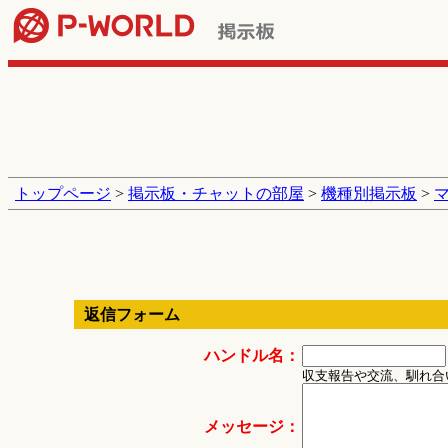
トップページ
>
掲示板・チャットの部屋
>
機種別掲示板
>
返信フォーム
ハンドル名：
収支報告や交流、馴れ合
メッセージ：