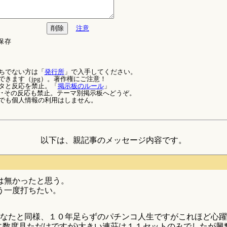
注意
保存
ちでない方は「
発行所
」で入手してください。
できます（jpg）。著作権にご注意！
タと反応を禁止。「
掲示板のルール
」
論･その反応も禁止。テーマ別掲示板へどうぞ。
でも個人情報の利用はしません。
以下は、親記事のメッセージ内容です。
は無かったと思う。
う一度打ちたい。
なたと同様、１０年足らずのパチンコ人生ですがこれほど心躍
に数度見ただけですが)大きい連荘は１１セットのみでしたが