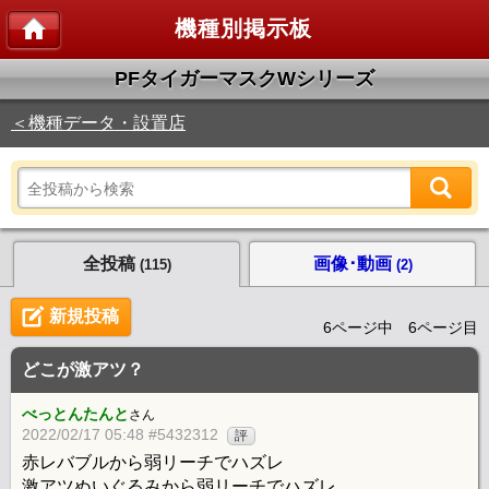
機種別掲示板
PFタイガーマスクWシリーズ
＜機種データ・設置店
全投稿
画像･動画
(115)
(2)
新規投稿
6ページ中 6ページ目
どこが激アツ？
べっとんたんと
さん
2022/02/17 05:48 #5432312
評
赤レバブルから弱リーチでハズレ
激アツぬいぐるみから弱リーチでハズレ