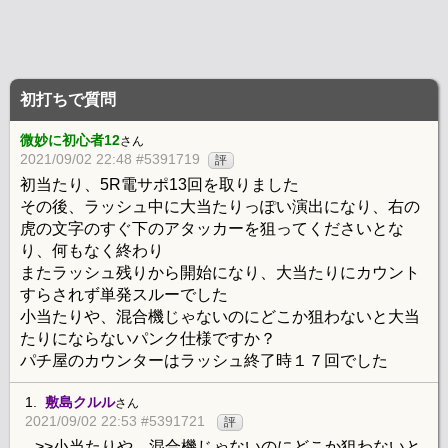
初打ちで質問
微妙に初心者12
さん
2021/09/02 22:48 #5391719
評
初当たり、5R電サポ13回を取りました
その後、ラッシュ中に大当たりっぽい演出になり、右の
虎の文字のすぐ下のアタッカーを狙ってくださいとな
り、何もなく終わり
またラッシュ残りから開始になり、大当たりにカウント
すらされず単発スルーでした
小当たりや、混合機じゃないのにどこか狙わないと大当
たりにならないパンク仕様ですか？
パチ屋のカウンターはラッシュ終了時１７回でした
1.
敷島クルル
さん
2021/09/02 22:53 #5391721
評
>>小当たりや、混合機じゃないのにどこか狙わないと