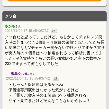
クソ台
さかも
さん
2021/11/04 17:45 #5405737
評
クソ台だと思ってましたけど、もしかしてチャレンジ突
入時に貯まってた2個目～４個目の保留で当たってたら長
い変動になりVチャッカー開かないで終わりですか？電サ
ポ突入時の１個目はヘソ抽選されるって解析に書いてま
したがV入賞待ちくらいの長い変動のあと左下の数字が
232で止まって何もなしでした
1.
敷島クルル♪
さん
2021/11/04 18:18 #5405742
評
・ちゃんと保留連はあるからね
保留連専用演出はなかった気がするけど
・「電サポ突入時の１個目はヘソ抽選される」
サイト見てきたけどそんなことないからね…？