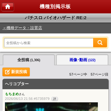
機種別掲示板
パチスロ バイオハザード RE:2
＜機種データ・設置店
全投稿
画像･動画
(1,306)
(122)
新規投稿
57ページ中 57ページ目
ヘリコプター
もちまめ
さん
2026/06/13 21:56 #5735979
評