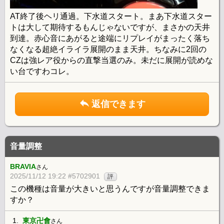
AT終了後ヘリ通過。下水道スタート。まあ下水道スター
トは大して期待するもんじゃないですが、まさかの天井
到達。赤心音にあがると途端にリプレイがまったく落ち
なくなる超絶イライラ展開のまま天井。ちなみに2回の
CZは強レア役からの直撃当選のみ。未だに展開が読めな
い台ですわコレ。
返信できます
音量調整
BRAVIA
さん
2025/11/12 19:22 #5702901
評
この機種は音量が大きいと思うんですが音量調整できま
すか？
1.
東京卍會
さん