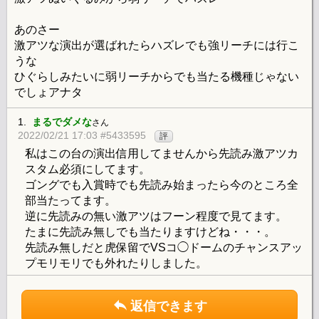
あのさー
激アツな演出が選ばれたらハズレでも強リーチには行こ
うな
ひぐらしみたいに弱リーチからでも当たる機種じゃない
でしょアナタ
1.
まるでダメな
さん
2022/02/21 17:03 #5433595
評
私はこの台の演出信用してませんから先読み激アツカ
スタム必須にしてます。
ゴングでも入賞時でも先読み始まったら今のところ全
部当たってます。
逆に先読みの無い激アツはフーン程度で見てます。
たまに先読み無しでも当たりますけどね・・・。
先読み無しだと虎保留でVSコ◯ドームのチャンスアッ
プモリモリでも外れたりしました。
返信できます