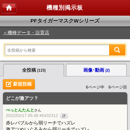
機種別掲示板
PFタイガーマスクWシリーズ
＜機種データ・設置店
全投稿
画像･動画
(115)
(2)
新規投稿
6ページ中 6ページ目
どこが激アツ？
べっとんたんと
さん
2022/02/17 05:48 #5432312
評
赤レバブルから弱リーチでハズレ
激アツぬいぐるみから弱リーチでハズレ