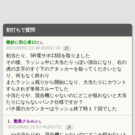
初打ちで質問
微妙に初心者12
さん
2021/09/02 22:48 #5391719
評
初当たり、5R電サポ13回を取りました
その後、ラッシュ中に大当たりっぽい演出になり、右の
虎の文字のすぐ下のアタッカーを狙ってくださいとな
り、何もなく終わり
またラッシュ残りから開始になり、大当たりにカウント
すらされず単発スルーでした
小当たりや、混合機じゃないのにどこか狙わないと大当
たりにならないパンク仕様ですか？
パチ屋のカウンターはラッシュ終了時１７回でした
1.
敷島クルル
さん
2021/09/02 22:53 #5391721
評
>>小当たりや、混合機じゃないのにどこか狙わないと