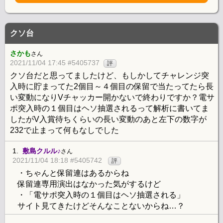
クソ台
さかも
さん
2021/11/04 17:45 #5405737
評
クソ台だと思ってましたけど、もしかしてチャレンジ突
入時に貯まってた2個目～４個目の保留で当たってたら長
い変動になりVチャッカー開かないで終わりですか？電サ
ポ突入時の１個目はヘソ抽選されるって解析に書いてま
したがV入賞待ちくらいの長い変動のあと左下の数字が
232で止まって何もなしでした
1.
敷島クルル♪
さん
2021/11/04 18:18 #5405742
評
・ちゃんと保留連はあるからね
保留連専用演出はなかった気がするけど
・「電サポ突入時の１個目はヘソ抽選される」
サイト見てきたけどそんなことないからね…？