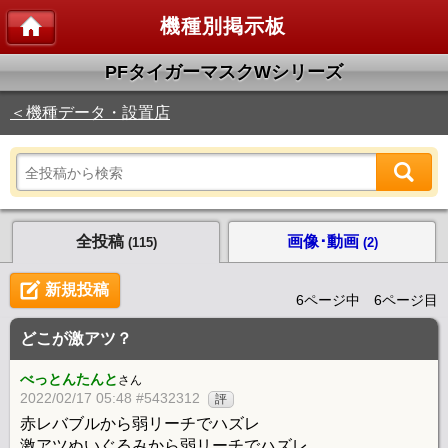
機種別掲示板
PFタイガーマスクWシリーズ
＜機種データ・設置店
全投稿
画像･動画
(115)
(2)
新規投稿
6ページ中 6ページ目
どこが激アツ？
べっとんたんと
さん
2022/02/17 05:48 #5432312
評
赤レバブルから弱リーチでハズレ
激アツぬいぐるみから弱リーチでハズレ