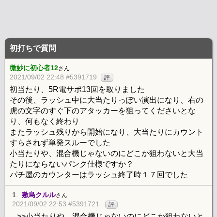
初打ちで質問
微妙に初心者12
さん
2021/09/02 22:48 #5391719
評
初当たり、5R電サポ13回を取りました
その後、ラッシュ中に大当たりっぽい演出になり、右の
虎の文字のすぐ下のアタッカーを狙ってくださいとな
り、何もなく終わり
またラッシュ残りから開始になり、大当たりにカウント
すらされず単発スルーでした
小当たりや、混合機じゃないのにどこか狙わないと大当
たりにならないパンク仕様ですか？
パチ屋のカウンターはラッシュ終了時１７回でした
1.
敷島クルル
さん
2021/09/02 22:53 #5391721
評
>>小当たりや、混合機じゃないのにどこか狙わないと