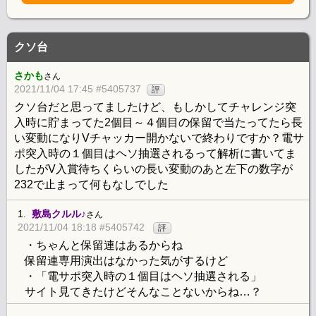
クソ台
さかも
さん
2021/11/04 17:45 #5405737
評
クソ台だと思ってましたけど、もしかしてチャレンジ突
入時に貯まってた2個目～４個目の保留で当たってたら長
い変動になりVチャッカー開かないで終わりですか？電サ
ポ突入時の１個目はヘソ抽選されるって解析に書いてま
したがV入賞待ちくらいの長い変動のあと左下の数字が
232で止まって何もなしでした
1.
敷島クルル♪
さん
2021/11/04 18:18 #5405742
評
・ちゃんと保留連はあるからね
保留連専用演出はなかった気がするけど
・「電サポ突入時の１個目はヘソ抽選される」
サイト見てきたけどそんなことないからね…？