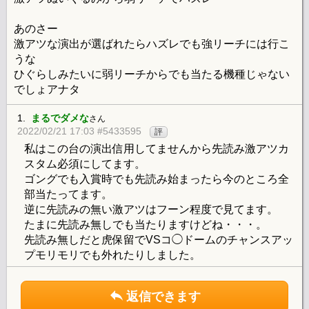
あのさー
激アツな演出が選ばれたらハズレでも強リーチには行こ
うな
ひぐらしみたいに弱リーチからでも当たる機種じゃない
でしょアナタ
1.
まるでダメな
さん
2022/02/21 17:03 #5433595
評
私はこの台の演出信用してませんから先読み激アツカ
スタム必須にしてます。
ゴングでも入賞時でも先読み始まったら今のところ全
部当たってます。
逆に先読みの無い激アツはフーン程度で見てます。
たまに先読み無しでも当たりますけどね・・・。
先読み無しだと虎保留でVSコ◯ドームのチャンスアッ
プモリモリでも外れたりしました。
返信できます