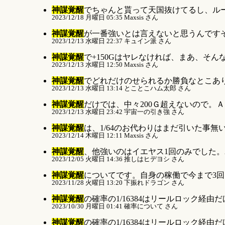
神謀覚醒
でちゃんと貰って天国抜けてるし、ルー
2023/12/18 月曜日 05:35 Maxsis さん
神謀覚醒
が一番強いとは言えないと思うんですそ
2023/12/13 水曜日 22:37 キュイン派 さん
神謀覚醒
で+150Gはヤレなければ、まあ、そんな
2023/12/13 水曜日 12:50 Maxsis さん
神謀覚醒
でどれだけのせられるか勝負なとこありま
2023/12/13 水曜日 13:14 とことこハム太郎 さん
神謀覚醒
だけでは、中々200Ｇ超えないので。Ａ
2023/12/13 水曜日 23:42 宇宙一の引き強 さん
神謀覚醒
は、1/64のお代わりはまだ引いた事無い
2023/12/14 木曜日 12:11 Maxsis さん
神謀覚醒
、他強いのはイエヤス1回のみでした。2
2023/12/05 火曜日 14:36 推しはヒデヨシ さん
神謀覚醒
についてです。自身の稼働で今まで3回ロ
2023/11/28 火曜日 13:20 下振れドラゴン さん
神謀覚醒
の確率の1/16384はリールロック経由だ
2023/10/30 月曜日 01:41 確率について さん
神謀覚醒
の確率の1/16384はリールロック経由だ