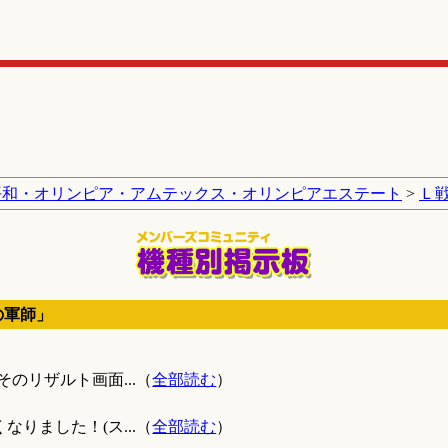
平和・オリンピア・アムテックス・オリンピアエステート
>
Ｌ
の軍師」
のリザルト画面...（
全部読む
）
りました！(ス...（
全部読む
）