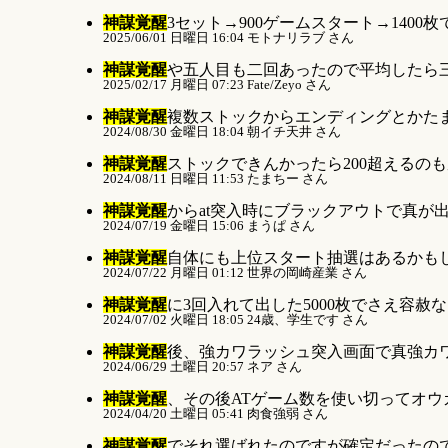
神謀覚醒
3セット→900ゲームスタート→1400枚
2025/06/01 日曜日 16:04 モトナリラブ さん
神謀覚醒
や五人目も二回あったので平均したら三
2025/02/17 月曜日 07:23 Fate/Zeyo さん
神謀覚醒
複数ストックからエンディングとかたまに
2024/08/30 金曜日 18:04 朝イチ天井 さん
神謀覚醒
ストックできんかったら200超えるのも
2024/08/11 日曜日 11:53 たまちー さん
神謀覚醒
からat突入時にブラックアウトで真が出
2024/07/19 金曜日 15:06 まうぱ さん
神謀覚醒
自体にも上位スタート抽選はあるかもしれ
2024/07/22 月曜日 01:12 世界の岡崎産業 さん
神謀覚醒
に3回入れて出した5000枚でさえ容赦な
2024/07/02 火曜日 18:05 24歳、学生です さん
神謀覚醒
後、強カワラッシュ突入画面で真強カワ
2024/06/29 土曜日 20:57 ネア さん
神謀覚醒
、その後ATゲーム数を使い切ってオウガ
2024/04/20 土曜日 05:41 肉食強弱 さん
神謀覚醒
でそれ選ばれたのですが確定だったので