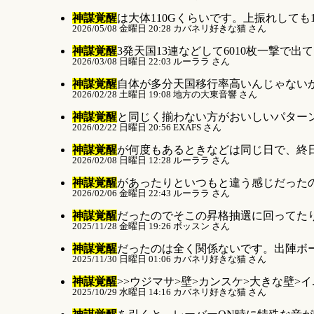
神謀覚醒
は大体110Gくらいです。上振れしても15
2026/05/08 金曜日 20:28 カバネリ好きな猫 さん
神謀覚醒
3発天国13連などして6010枚一撃で出て
2026/03/08 日曜日 22:03 ルーララ さん
神謀覚醒
自体が多分天国移行率高いんじゃないか
2026/02/28 土曜日 19:08 地方の大東音響 さん
神謀覚醒
と同じく揃わない方がおいしいパターンで
2026/02/22 日曜日 20:56 EXAFS さん
神謀覚醒
が何度もあるときなどは同じ日で、終日回
2026/02/08 日曜日 12:28 ルーララ さん
神謀覚醒
があったりといつもと違う感じだったの
2026/02/06 金曜日 22:43 ルーララ さん
神謀覚醒
だったのでそこの昇格抽選に回ってたりし
2025/11/28 金曜日 19:26 ボッスン さん
神謀覚醒
だったのは全く関係ないです。出陣ボー
2025/11/30 日曜日 01:06 カバネリ好きな猫 さん
神謀覚醒
>>ウジマサ>壁>カンスケ>大きな壁>イ..
2025/10/29 水曜日 14:16 カバネリ好きな猫 さん