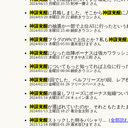
2024/04/15 月曜日 23:55 乾坤一擲２ さん
神謀覚醒
に昇格しました。そこから
神謀覚醒
に入
2024/03/20 水曜日 20:22 鍋炊きウコン さん
神謀覚醒
の抽選か一部で上位ATに行ったという線
2024/03/20 水曜日 23:40 鍋炊きウコン さん
神謀覚醒
フラグの9%で上位とか？私も
神謀覚醒
2024/03/21 木曜日 05:03 週末並びます さん
神謀覚醒
になった出陣ボーナスは強カワラッシュ
2024/03/21 木曜日 17:42 すきやき三郎 さん
神謀覚醒
についてもっと知ってれば上位に行った
2024/03/22 金曜日 00:04 鍋炊きウコン さん
神謀覚醒
1回でした。ベルフリーズが3回、レア役3
2024/02/23 金曜日 01:26 フリースペース さん
神謀覚醒
の盾返しフリーズにボーナス短縮ついてるそ
2024/01/16 火曜日 07:24 キュイン派 さん
神謀覚醒
が選ばれていたのか、それともたまたま
2024/01/13 土曜日 18:27 養分金太郎 さん
神謀覚醒
ストックした時をパシャリ...（
全部読
2023/12/18 月曜日 01:29 週末並びます さん