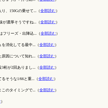
り、150Gの乗せて...（
全部読む
）
が濃厚そうですね...（
全部読む
）
はフリーズ・出陣込...（
全部読む
）
を消化してる最中...（
全部読む
）
原因について知れ...（
全部読む
）
桁が2回ありまし...（
全部読む
）
うな1/66と重...（
全部読む
）
このタイミングで...（
全部読む
）
む
）