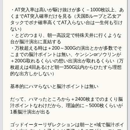
・AT突入率は高いが駆け抜けが多く－1000枚以上、あ
くまでAT突入確率だけを見る（天国Bループと乙女ア
タックでボナ確率高くてAT入らない台は一生何も引け
ない）
・とどのつまり、朝一高設定で特殊天井に行くような
台が脳汁演出に直結する
・万枚超える時は＋200～300Gの演出とかが多数でそ
こまでの脳汁ポイントは無い、ケンシンorソウリンが
＋200G取れるくらいの想い出演出が取れるくらい（万
枚超えは4回あるけど朝一350G以内からひたすら理想
的な出方しかしない）
基本的にハマらないと脳汁ポイントは無い
だって、ハマったところから＋2400枚までのまくり脳
汁ポイントなわけだから、理論的に－5000枚くらいが
1番脳汁演出が出る
ゴッドイーターリザレクションは朝一と+域で脳汁ポイ