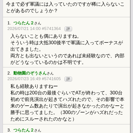
今まで必ず軍議には入っていたのですが稀に入らないこ
とがあるのでしょうか？
1.
つらたん２
さん
2026/07/21 14:00 #5741364
評
入らないことも偶にありますね。
そういう時は大抵300後半で軍議に入ってボーナスが
出てきました。
両方とも出ないというのであれば未経験なので、内部
がどうなっているのかは不明です。
2.
動物園のぞうさん
さん
2026/07/23 16:49 #5741605
評
私も経験ありますねー
私の時は200台の最後ぐらいでATが終わって、300台
初めで前兆演出が起きてハズれたので、その影響で本
来のゲーム数あたりで演出が起きなかったのかなーと
勝手に思ってました。（300のゾーンがハズれだった
ためにスルーされたのかなと）
3.
つらたん２
さん