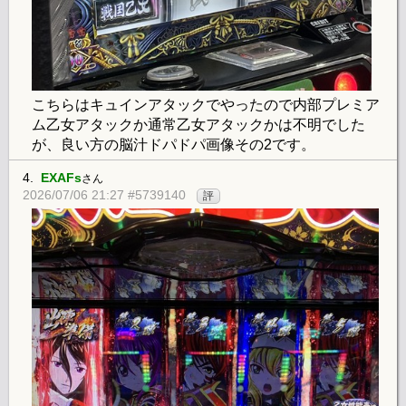
こちらはキュインアタックでやったので内部プレミア
ム乙女アタックか通常乙女アタックかは不明でした
が、良い方の脳汁ドパドパ画像その2です。
4.
EXAFs
さん
2026/07/06 21:27 #5739140
評