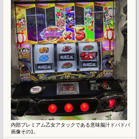
内部プレミアム乙女アタックである意味脳汁ドパドパ
画像その1。