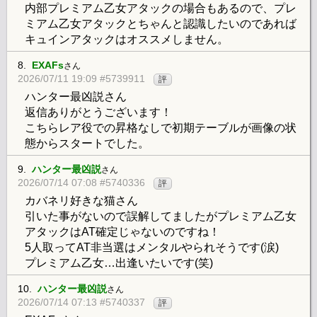
内部プレミアム乙女アタックの場合もあるので、プレ
ミアム乙女アタックとちゃんと認識したいのであれば
キュインアタックはオススメしません。
8.
EXAFs
さん
2026/07/11 19:09 #5739911
評
ハンター最凶説さん
返信ありがとうございます！
こちらレア役での昇格なしで初期テーブルが画像の状
態からスタートでした。
9.
ハンター最凶説
さん
2026/07/14 07:08 #5740336
評
カバネリ好きな猫さん
引いた事がないので誤解してましたがプレミアム乙女
アタックはAT確定じゃないのですね！
5人取ってAT非当選はメンタルやられそうです(涙)
プレミアム乙女…出逢いたいです(笑)
10.
ハンター最凶説
さん
2026/07/14 07:13 #5740337
評