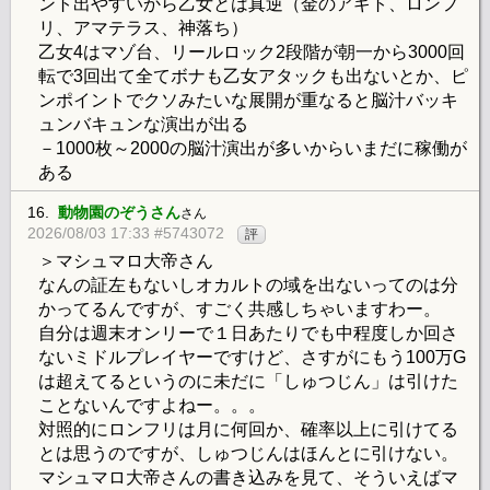
ント出やすいから乙女とは真逆（金のアギト、ロンフ
リ、アマテラス、神落ち）
乙女4はマゾ台、リールロック2段階が朝一から3000回
転で3回出て全てボナも乙女アタックも出ないとか、ピ
ンポイントでクソみたいな展開が重なると脳汁バッキ
ュンバキュンな演出が出る
－1000枚～2000の脳汁演出が多いからいまだに稼働が
ある
16.
動物園のぞうさん
さん
2026/08/03 17:33 #5743072
評
＞マシュマロ大帝さん
なんの証左もないしオカルトの域を出ないってのは分
かってるんですが、すごく共感しちゃいますわー。
自分は週末オンリーで１日あたりでも中程度しか回さ
ないミドルプレイヤーですけど、さすがにもう100万G
は超えてるというのに未だに「しゅつじん」は引けた
ことないんですよねー。。。
対照的にロンフリは月に何回か、確率以上に引けてる
とは思うのですが、しゅつじんはほんとに引けない。
マシュマロ大帝さんの書き込みを見て、そういえばマ