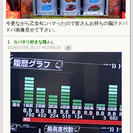
今更ながら乙女4にハマったので皆さんお持ちの脳汁ドパ
ドパ画像見せて下さい。
1.
カバネリ好きな猫
さん
2026/07/06 20:37 #5739130
評