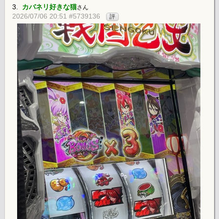
3.
カバネリ好きな猫
さん
2026/07/06 20:51 #5739136
評