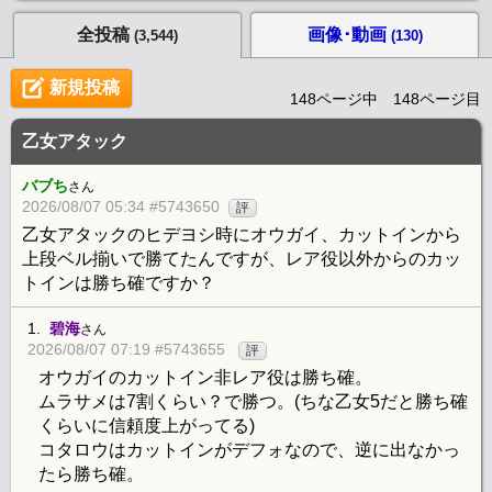
全投稿
画像･動画
(3,544)
(130)
新規投稿
148ページ中 148ページ目
乙女アタック
バブち
さん
2026/08/07 05:34 #5743650
評
乙女アタックのヒデヨシ時にオウガイ、カットインから
上段ベル揃いで勝てたんですが、レア役以外からのカッ
トインは勝ち確ですか？
1.
碧海
さん
2026/08/07 07:19 #5743655
評
オウガイのカットイン非レア役は勝ち確。
ムラサメは7割くらい？で勝つ。(ちな乙女5だと勝ち確
くらいに信頼度上がってる)
コタロウはカットインがデフォなので、逆に出なかっ
たら勝ち確。