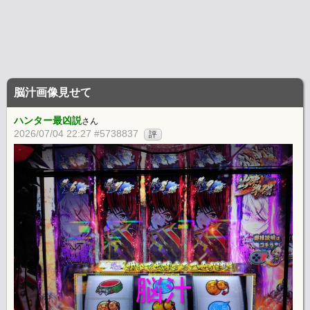
脳汁画像見せて
ハンター最凶説
さん
2026/07/04 22:27 #5738837
評