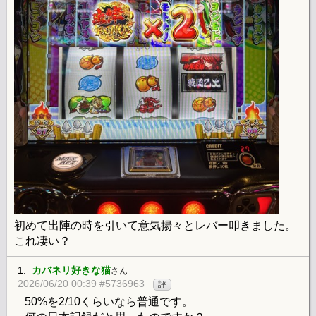
初めて出陣の時を引いて意気揚々とレバー叩きました。
これ凄い？
1.
カバネリ好きな猫
さん
2026/06/20 00:39 #5736963
評
50%を2/10くらいなら普通です。