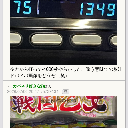
夕方から打って-4000枚やらかした、違う意味での脳汁
ドパドパ画像をどうぞ（笑）
2.
カバネリ好きな猫
さん
2026/07/06 20:47 #5739134
評