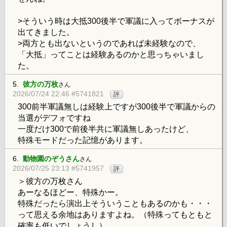
>そういう時は大抵300後半で軍議に入ってボーナスが
出てきました。
>両方とも出ないというのであれば未経験なので、
「大抵」ってことは経験あるのかと思っちゃいまし
た。
5.
彼方の万枚
さん
2026/07/24 22:46 #5741821
評
300前半軍議無しは経験上ですが300後半で軍議からの
当選がデフォですね
一度だけ300で前後半共に軍議無しあったけど、
特殊モードだった記憶があります。
6.
動物園のぞうさん
さん
2026/07/25 23:13 #5741957
評
＞彼方の万枚さん
あーなるほどー、特殊かー。
特殊だったら演出上そういうこともあるのかも・・・
って思える余地はありますよね。（特殊ってもともと
確率も低いでしょうし）