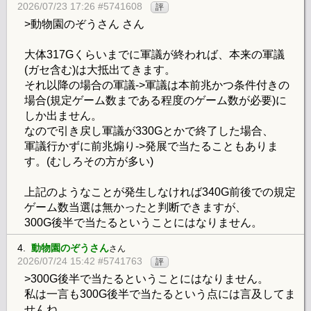
2026/07/23 17:26 #5741608
評
>動物園のぞうさん さん
大体317Gくらいまでに軍議が終われば、本来の軍議
(ガセ含む)は大抵出てきます。
それ以降の場合の軍議->軍議は本前兆かつ条件付きの
場合(規定ゲーム数まである程度のゲーム数が必要)に
しか出ません。
なので引き戻し軍議が330Gとかで終了した場合、
軍議行かずに前兆煽り->発展で当たることもありま
す。(むしろその方が多い)
上記のようなことが発生しなければ340G前後での規定
ゲーム数当選は無かったと判断できますが、
300G後半で当たるということにはなりません。
4.
動物園のぞうさん
さん
2026/07/24 15:42 #5741763
評
>300G後半で当たるということにはなりません。
私は一言も300G後半で当たるという点には言及してま
せんね。