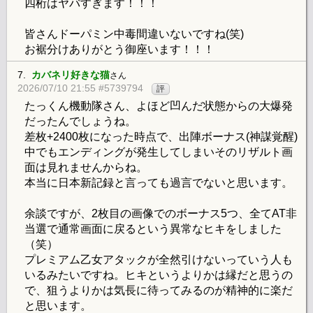
四桁はヤバすぎます！！！
皆さんドーパミン中毒間違いないですね(笑)
お裾分けありがとう御座います！！！
7.
カバネリ好きな猫
さん
2026/07/10 21:55 #5739794
評
たっくん機動隊さん、よほど凹んだ状態からの大爆発
だったんでしょうね。
差枚+2400枚になった時点で、出陣ボーナス(神謀覚醒)
中でもエンディングが発生してしまいそのリザルト画
面は見れませんからね。
本当に日本新記録と言っても過言でないと思います。
余談ですが、2枚目の画像でのボーナス5つ、全てAT非
当選で通常画面に戻るという異常なヒキをしました
（笑）
プレミアム乙女アタックが全然引けないっていう人も
いるみたいですね。ヒキというよりかは縁だと思うの
で、狙うよりかは気長に待ってみるのが精神的に楽だ
と思います。