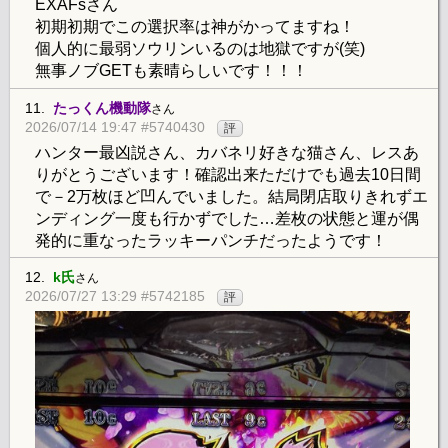
EXAFsさん
初期初期でこの選択率は神がかってますね！
個人的に最弱ソウリンいるのは地獄ですが(笑)
無事ノブGETも素晴らしいです！！！
11.
たっくん機動隊
さん
2026/07/14 19:47 #5740430
評
ハンター最凶説さん、カバネリ好きな猫さん、レスあ
りがとうございます！確認出来ただけでも過去10日間
で－2万枚ほど凹んでいました。結局閉店取りきれずエ
ンディング一度も行かずでした…差枚の状態と運が偶
発的に重なったラッキーパンチだったようです！
12.
k氏
さん
2026/07/27 13:29 #5742185
評