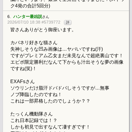
ク4発の合計5回分)
6.
ハンター最凶説
さん
2026/07/10 18:38 #5739772
評
皆さんありがとう御座います。
カバネリ好きな猫さん
失神しそうな凹み画像は…ヤバいですね(汗)
ですがプレミアム乙女まだ未見なんで超絶裏山です！
エピボ限定勝利だなんて下からも汁出そうな夢の画像
ですね(笑)！
EXAFsさん
ソウリンだけ脂汗ドバドバしそうですが…無事
ノブ降臨したのですね！
これは一部昇格したのでしょうか？？
たっくん機動隊さん
これ日本記録では！？
しかも初見で出すなんて凄すぎです！