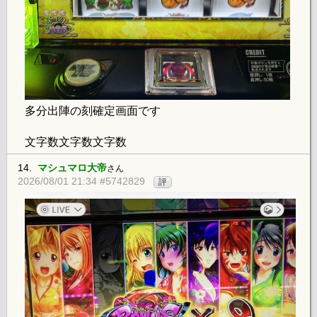
多分出陣の刻確定画面です
文字数文字数文字数
14.
マシュマロ大帝
さん
2026/08/01 21:34 #5742829
評