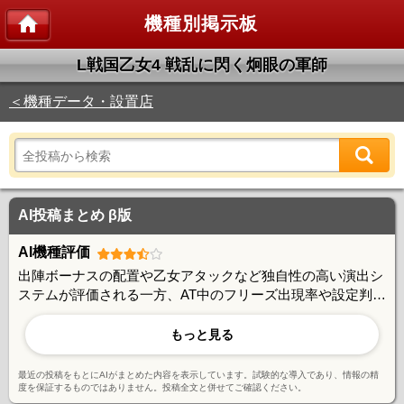
機種別掲示板
L戦国乙女4 戦乱に閃く炯眼の軍師
＜機種データ・設置店
AI投稿まとめ β版
AI機種評価
出陣ボーナスの配置や乙女アタックなど独自性の高い演出シ
ステムが評価される一方、AT中のフリーズ出現率や設定判別
の難しさに課題を感じる声も。出玉性能は安定感に欠ける部
分があり、序盤好調でも後半の急激なハマりで大きくマイナ
もっと見る
スになるケースが報告されている。戦略性については高設定
の挙動や優遇ATの見極めなど、やり込み要素が豊富で玄人向
最近の投稿をもとにAIがまとめた内容を表示しています。試験的な導入であり、情報の精
けの魅力がある。
度を保証するものではありません。投稿全文と併せてご確認ください。