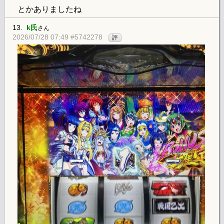
とかありましたね
13.
k氏
さん
2026/07/28 07:49 #5742278
評