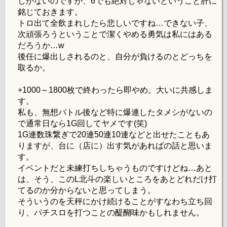
しかないのですが、6でも絶対じゃないということ肝に
銘じておきます。
トロ出て全飲まれしたら悲しいですね…できない子、
次頑張ろうということで潔くやめる勇気は私にはある
だろうか…w
後任に爆出しされるのと、自分が負けるのとどっちを
取るか。
+1000～1800枚で終わったら即やめ。大いに共感しま
す。
私も、無想バトル後など特に爆連したタメシがないの
で通常日なら1G回してヤメです(笑)
1G連数珠繋ぎで20連50連10連などと出せたこともあ
りますが、台に（店に）出す気があればの話と思いま
す。
イベントだと未練打ちしちゃうものですけどね…あと
は、そう、このL北斗の楽しいところをあとどれだけ打
てるのか分からないと思ってしまう。
そういうのを天秤にかけ続けることがすなわち立ち回
り、パチスロを打つことの醍醐味かもしれません。