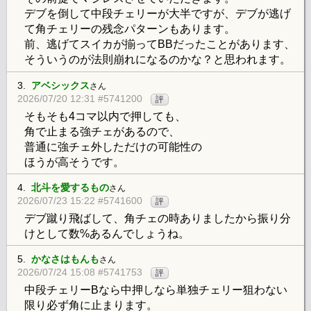
デブを倒して中段チェリーが大半ですが、デブが逃げ
て角チェリーの残念パターンもあります。
前、逃げてスイカが揃ってBBだったことがあります、
そういうのが法則崩れになるのかな？と思われます。
3.
アベシックス
さん
2026/07/20 12:31 #5741200
評
そもそも4コマ以内で押しても、
角で止まる強チェがあるので、
普通に強チェ外しただけの可能性の
ほうが高そうです。
4.
北斗を愛するもの
さん
2026/07/23 15:22 #5741600
評
デブ蹴り飛ばして、角チェの時ありましたから振り分
けとして数%あるんでしょうね。
5.
かなさはもんも
さん
2026/07/24 15:08 #5741753
評
中段チェリーBなら中押しなら単独チェリー狙わない
限り必ず角に止まります。