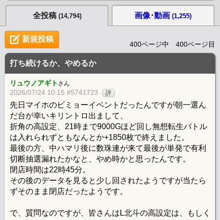
全投稿
画像･動画
(14,794)
(1,255)
新規投稿
400ページ中 400ページ目
打ち続けるか、やめるか
リュウノアギト
さん
2026/07/24 10:15 #5741723
評
先日マイホのビミョーイベントだったんですが朝一選ん
だ台が幸いキリントロ出まして、
折角の高設定、21時まで9000Gほど回し無想転生バトル
は入れられずともなんとか+1850枚で終えました。
最後の方、中ハマリ後に数珠連が来て最後が単発で有利
切断抽選漏れたかなと、やめ時かと思ったんです。
閉店時間は22時45分。
その後のデータを見ると少し回されたようですが当たら
ずそのまま閉店だったようです。
で、質問なのですが、皆さんはL北斗の高設定は、もしく