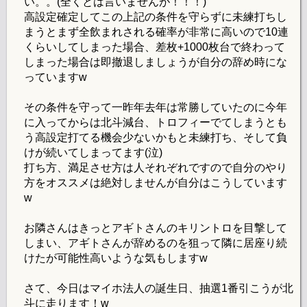
い。。(全くとは言いませんが！！！)
高設定確定してこの上記の条件を守らずに未練打ちし
まうとまず全飲まれされる確率が非常に高いので10連
くらいしてしまった場合、差枚+1000枚台で終わって
しまった場合は即撤退しましょうが自分の辞め時にな
っていますw
その条件を守って一昨年去年は常勝していたのに今年
に入ってからは北斗減台、トロフィーでてしまうとも
う高設定打てる機会少ないかもと未練打ち、そして負
けが続いてしまってます(泣)
打ち方、満足させ方は人それぞれですので自分のやり
方をオススメは絶対しませんが自分はこうしています
w
お隣さんはきっとアギトさんのキリントロを目撃して
しまい、アギトさんが辞めるのを狙って隣に居座り続
けたが可能性高いような気もしますw
さて、今日はマイホ法人の誕生日、抽選1番引こうが北
斗に走ります！w