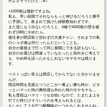
がよさそうだけど…w）
+1000枚は微妙ですよね。
私も、早い段階でそれならもっと伸びるだろうと勝手
に予測して、飲まれて負けた経験数知れずです。
また逆にもう出ないだろうと、6確で4000枚の壁を破
れず19時にやめたら、
後任者が閉店取り切れずの大連チャン、それまでの私
のショボ連は何だったんだということも。
自分が最後まで打って同じ展開にできる訳もないし、
自分の台選びは間違っていなかったと前向きに考えて
も、やめ時を誤ったかもしれないモヤモヤは残りま
す。
ベストっぽい答えは閉店してからでないと分かりませ
んが、
閉店時間を見据えつつどこが一番よい勝ち時か、ピタ
ッとハマった時の爽快感も外れた時のモヤモヤも…
私も普段はハマリ・リセ台狙いなので、たまたま上を
打てた時だけそういうのを考えられるとは、
もしかして上を打つ醍醐味の一つかもしれませんね。