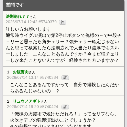
質問です
法則崩れ？？
さん
2026/07/14 12:42 #5740379
評
詳しい方お願いします
通常時ウイグル演出で第2停止ボタンで俺様の～で中段チ
ェリーと思ったら角チェリー？強チェリー確定じゃない
んと思って検索したら法則崩れで大当たり濃厚でもスル
ーしました こんなことあるんですか？今まだ強チェリ
ーしか来たことないんですが 経験された方いますか？
1.
お腹贅肉
さん
2026/07/14 13:14 #5740384
評
こんなことあるんですかって、自分で経験したんだか
らあるんじゃないの！？
2.
リュウノアギト
さん
2026/07/14 19:20 #5740424
評
「俺様の火闘術で焼けただれろ！」ってセリフなら、
火吹きデブの強襲演出のことでしょうか？
その前提でマジレスさせていただきます。