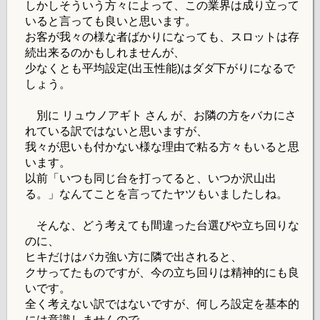
しかしそういう方々によって、この業界は成り立って
いると言っても良いと思います。
お客が我々の様な者ばかりになっても、スロットは存
続出来るのかもしれませんが、
少なくとも平均設定(出玉性能)はダダ下がりになるで
しょう。
別に リュウノアギト さん が、お隣の方をバカにさ
れている訳ではないと思いますが、
我々が思いも付かない様な理由で粘る方々もいると思
います。
以前「いつも同じ台を打ってると、いつか沢山出
る。」なんてことを言ってたヤツもいましたしね。
そんな、どう考えても間違った台選びや立ち回りな
のに、
ヒキだけはバカ強い方に隣で出されると、
クサってたものですが、今の立ち回りは精神的にも良
いです。
全く考えない訳ではないですが、何しろ設定を基本的
には意識しませんので、