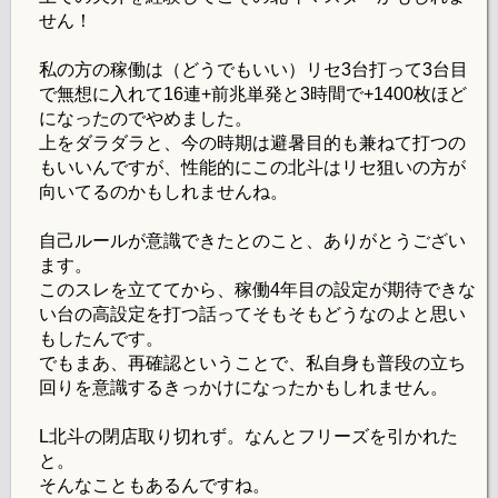
せん！
私の方の稼働は（どうでもいい）リセ3台打って3台目
で無想に入れて16連+前兆単発と3時間で+1400枚ほど
になったのでやめました。
上をダラダラと、今の時期は避暑目的も兼ねて打つの
もいいんですが、性能的にこの北斗はリセ狙いの方が
向いてるのかもしれませんね。
自己ルールが意識できたとのこと、ありがとうござい
ます。
このスレを立ててから、稼働4年目の設定が期待できな
い台の高設定を打つ話ってそもそもどうなのよと思い
もしたんです。
でもまあ、再確認ということで、私自身も普段の立ち
回りを意識するきっかけになったかもしれません。
L北斗の閉店取り切れず。なんとフリーズを引かれた
と。
そんなこともあるんですね。