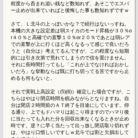
程度から呑まれ追い銭など数知れず、あそこでエスパ
ー止めが出来ていればと後悔した事も数知れずですｗ
さて、Ｌ北斗の上っぽいかな？で続行はないっすね。
本機の大きな設定差は弱スイカのモード昇格が３０％o
r４０％と高確での直撃１０％or２０％であとは弱レア
での直撃が上に行くほど高くなるって感じで良いだろ
うと（自分は）考えてるんですが、この程度なら短期
的には引き次第で荒れてしまうので信を置けません。
それに長時間打ってもし「これが上でなければおかし
いだろ」な挙動ならば既に打ち切ってる筈ですから止
めるも何もないと。
それで実戦上高設定（(5)(6)）確定した場合ですが、こ
ちらはやはり閉店時間を睨みながらとなりますね。自
分は閉店２時間前のＡＴ終了を目途にしています。仰
る通り、上でもドハマりは起こり得ますのでハマり後
に当たっても入れた分を回収出来なくなるときが止め
時です。逆？に早く当たって出っ放し閉店取り切れず
は、やはり口惜しいですしｗ北斗では割と欠損出して