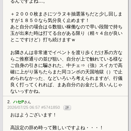
るんですよね…。
＋２０００枚まさにツラヌキ抽選落ちだと少し回しま
すが１８５０なら気分良く止めます！
あと自分の場合はＧ数狙い稼働なので早い段階で持ち
玉が出来た時は打てる台がある限り（精々４台が良い
とこですけど）打ち続けますｗ
お隣さんは非常連でイベントを渡り歩くだけ系の方な
らご推察通りの並び狙い、自分が上で触れている様な
ご自身の引きに騙された、中チェ⇒（強）スイカで高
確に上がり落ちたらまた同コンボの天国地獄（）で止
められなかった、などいろいろ考えられますが、行儀
良く打ってくれれば、まあ自分のお金だし良いんじゃ
ないっすかね。
2.
ハセP
さん
2026/07/25 06:57 #5741850
評
おはようございます！
高設定の辞め時って難しいですよね・・・！