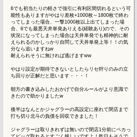
6でも初当たりの軽さで強引に有利区間切れるという可
能性もありますがやはり差枚+1000枚～1800枚で終わ
ってしまった場合、一撃1000枚以上出てしまった場
合、6でも最悪天井単発ありえる(経験あり)ので、その
状況になってしまった場合は天井単発でも精神的に耐
えられるのかしっかり自問して天井単発上等！！の気
分なら追いますねw
耐えられそうに無ければ逃げますww
やはり設定が期待できないとしたらリセ狩りのみの立
ち回りが正解だと思います・・・！
朝方の書き込みしたおかげで自分ルールがより意識で
きたので助かりましたw
後半はなんとかジャグラーの高設定に座れて閉店まで
打ち切り北斗の負債を回収できました！
ジャグラーは取りきれずは無いので閉店1分前にペカっ
てビッグ取れるとすごく嬉しいですよ！昨日もそうで