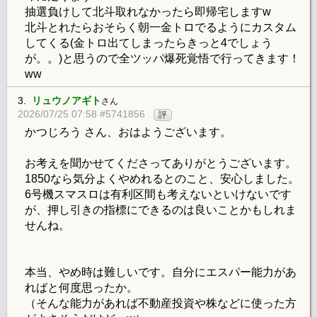
抽選負けして北斗取れなかったら即帰宅しますw
北斗とれたらおそらく朝一金トロでるようにカスタム
してくる(金トロ出てしまったらきっと4でしょう
が。。)と思うので全ツッパ爆死覚悟で行ってきます！
ww
3.
リュウノアギト
さん
2026/07/25 07:58 #5741856
評
かつじろう さん、おはようございます。
お考えを聞かせてくださってありがとうございます。
1850なら気分よくやめれるとのこと、安心しました。
6号機スマスロは有利区間も考えないといけないです
が、押し引きの指標にできるのは良いことかもしれま
せんね。
本当、やめ時は難しいです。自分にエスパー能力があ
ればと何度思ったか。
（そんな能力があれば不動産投資や株などに使った方