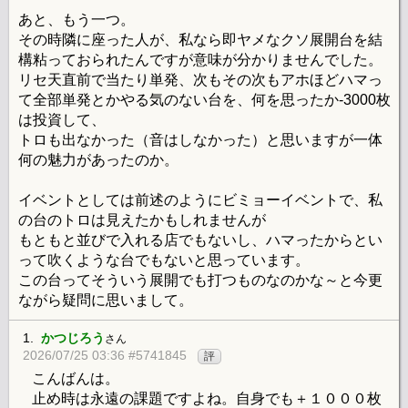
あと、もう一つ。
その時隣に座った人が、私なら即ヤメなクソ展開台を結
構粘っておられたんですが意味が分かりませんでした。
リセ天直前で当たり単発、次もその次もアホほどハマっ
て全部単発とかやる気のない台を、何を思ったか-3000枚
は投資して、
トロも出なかった（音はしなかった）と思いますが一体
何の魅力があったのか。
イベントとしては前述のようにビミョーイベントで、私
の台のトロは見えたかもしれませんが
もともと並びで入れる店でもないし、ハマったからとい
って吹くような台でもないと思っています。
この台ってそういう展開でも打つものなのかな～と今更
ながら疑問に思いまして。
1.
かつじろう
さん
2026/07/25 03:36 #5741845
評
こんばんは。
止め時は永遠の課題ですよね。自身でも＋１０００枚