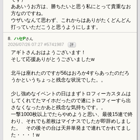
ああいうお方は、勝ちたいと思う私にとって貴重なお
方なのですね。
ウザいなんて思わず、これからはありがたくどんどん
打っていただこうと思うようにします。
8.
ハセP
さん
2026/07/26 07:27 #5741987
評
アギトさんおはようございます！
そして応援ありがとうございましたw
北斗は座れたのですが56はおろか4すらあったのだろ
うかというちょっと残念な状況でした。。
少し強めなイベントの日はまずトロフィーカスタムは
してくれてたマイホだったので遂にトロフィーすら出
さなくなったかあと残念な気持ちです。。
一撃1000枚以上でたらやめようと思い、最後15連で終
わり、それでも差枚はマイナスでしたが即辞めしまし
た。 その後その台は天井単発まで連れてかれてまし
た・・・！w