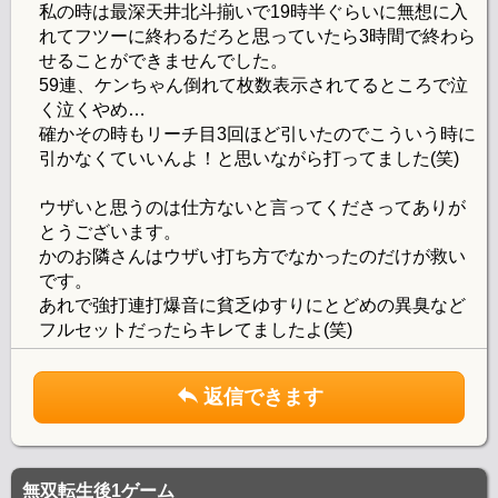
私の時は最深天井北斗揃いで19時半ぐらいに無想に入
れてフツーに終わるだろと思っていたら3時間で終わら
せることができませんでした。
59連、ケンちゃん倒れて枚数表示されてるところで泣
く泣くやめ…
確かその時もリーチ目3回ほど引いたのでこういう時に
引かなくていいんよ！と思いながら打ってました(笑)
ウザいと思うのは仕方ないと言ってくださってありが
とうございます。
かのお隣さんはウザい打ち方でなかったのだけが救い
です。
あれで強打連打爆音に貧乏ゆすりにとどめの異臭など
フルセットだったらキレてましたよ(笑)
返信できます
無双転生後1ゲーム