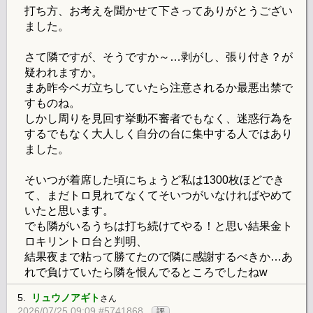
打ち方、お考えを聞かせて下さってありがとうござい
ました。
さて隣ですが、そうですか～…剥がし、張り付き？が
疑われますか。
まあ昨今ベガ立ちしていたら注意されるか最悪出禁で
すものね。
しかし周りを見回す挙動不審者でもなく、迷惑行為を
するでもなく大人しく自分の台に集中する人ではあり
ました。
そいつが着席した頃にちょうど私は1300枚ほどでき
て、まだトロ見れてなくてそいつがいなければやめて
いたと思います。
でも隣がいるうちは打ち続けてやる！と思い結果金ト
ロキリントロ台と判明、
結果夜まで粘って勝てたので隣に感謝するべきか…あ
れで負けていたら隣を恨んでるところでしたねw
5.
リュウノアギト
さん
2026/07/25 09:09 #5741868
評