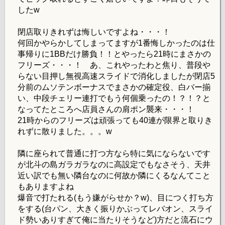
したw
閉店取りきれずは悔しいですよね・・・！
何回かやらかしてしまってますが1番悔しかったのは仕
事帰りに1BBだけ勝負！！とやったら21時にまさかの
フリーズ・・・！ あ、これやったわと焦り、普段や
らない目押し無視高速スライドで消化しましたが閉店5
分前のムソテンボーナスでまさかの確定役、白バー揃
い、中段チェリー連打でもう何個乗ったの！？！？と
なってたところへ店員さんの肩ポン襲来・・・！
21時からのフリーズは頑張っても40連が限界と取りき
れずに散りました。。。w
隣に座られて普通に打つ方なら特に気にならないです
が北斗の島ガラガラなのに高設定でもなさそう、天井
近い訳でも無い隣台なのに何故か隣にくるなんてこと
もありますよね
爆音で打たれる(もう嫌がらせか？w)、目につく打ち方
をする(台パン、大きく振りかぶってレバオン、スライ
ド勢いありすぎて俺に当たりそうなど)方だと流石にウ