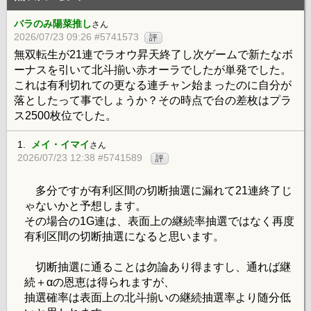
バラのみ陽菜推し
さん
2026/07/23 09:26 #5741573
評
無双転生が21連でラオウ昇天終了し次ゲームで新たなボ
ーナスを引いて北斗揃い赤オーラでしたが単発でした。
これは有利切れての更なる連チャン始まったのに自分が
落としたって事でしょうか？その時点で台の差枚はプラ
ス2500枚位でした。
1.
メイ・イマイ
さん
2026/07/23 12:38 #5741589
評
多分ですが有利区間の切断抽選に漏れて21連終了じ
ゃないかと予想します。
その場合の1G連は、表面上の継続率抽選ではなく再度
有利区間の切断抽選になると思います。
切断抽選に通ることは勿論あり得ますし、通れば継
続＋αの恩恵は得られますが、
抽選確率は表面上の北斗揃いの継続抽選率より随分低