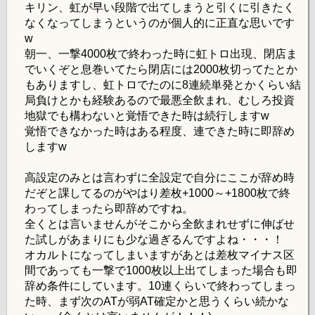
キリン、虹が早い段階で出てしまうと引くに引きたく
なくなってしまうというのが個人的に正直な思いです
w
朝一、一撃4000枚で終わった時に虹トロ出現、閉店ま
でいくぞと息巻いてたら閉店には2000枚切ってたとか
もありますし、虹トロでたのに8連続単発とかくらい結
局負けとかも経験あるので最悪全飲まれ、むしろ投資
地獄でも構わないと覚悟できた時は続行しますw
覚悟できなかった時はある程度、連できた時に即辞め
しますw
高設定のみとは言わずに全設定で自分にここが辞め時
だぞと課してるのがやはり差枚+1000～+1800枚で終
わってしまったら即辞めですね。
全くとは言いませんがそこから全飲まれせずに伸ばせ
た試しがあまりにも少な過ぎるんですよね・・・！
オカルトになってしまいますがあとは差枚マイナス区
間であっても一撃で1000枚以上出てしまった場合も即
辞め条件にしています。10連くらいで終わってしまっ
た時、まず次のATが弱AT確定かと思うくらい続かな