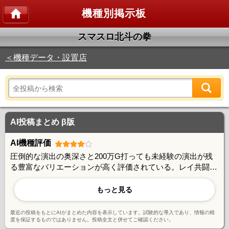
機種別掲示板
スマスロ北斗の拳
＜機種データ・設置店
AI投稿まとめ β版
AI機種評価
圧倒的な演出の奥深さと200万G打っても未経験の演出が残
る豊富なバリエーションが高く評価されている。レイ共闘や
トキ共闘などの戦略性、演出書き換えシステムの面白さ、宿
命バトルの緊張感など、長期稼働でも飽きさせない完成度の
もっと見る
高さが魅力。一方で詳細な仕様が未公開な部分も多く、ユー
ザー自身による検証が楽しみの一つとなっている。
最近の投稿をもとにAIがまとめた内容を表示しています。試験的な導入であり、情報の精
度を保証するものではありません。投稿全文と併せてご確認ください。