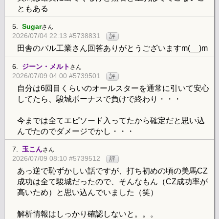
ともある
5.
Sugar
さん
2026/07/04 22:13 #5738831
評
田舎のパル工業さん回答ありがとうございますm(__)m
6.
ジーン・メルト
さん
2026/07/09 04:00 #5739501
評
自分は6回目くらいのオールスターを通常に引いて安心
してたら、駿城ボーナスで負けで終わり・・・
今までは全てエピソード入ってたから確定だと思い込
んでたのでダメージでかし・・・
7.
玉こん
さん
2026/07/09 08:10 #5739512
評
あっ逆で恥ずかしい話ですが、打ち初めの頃の美馬CZ
成功は全て駿城だったので、そんなもん（CZ成功率が
高いため）と思い込んでいました（笑）
解析情報はしっかり確認しないと。。。