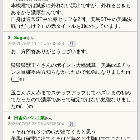
本機種では滅多に外れない演出ですが、外れるときも
あるから濃厚なんです。
自身は通常ST中の赤セリフを2回、美馬ST中の美馬決
戦（だっけ？）の赤タイトルを1回外しています。
3.
Sugar
さん
2026/07/02 11:14 #5738528
評
お二方回答ありがとうございます。
猛猛猛獣王４さんのポイント大幅減算、美馬cz単チャ
ンス目確率両方知らなかったので勉強になりましたm
(__)m
玉こんさん赤までステップアップしてハズレるの初め
てだったので濃厚であって確定ではない勉強なりまし
たm(__)m
4.
田舎のパル工業
さん
2026/07/02 23:05 #5738604
評
＞それぞれ３つのczが出てくると思う
美馬は確実に出てくるけど無名と生駒はでてこないこ