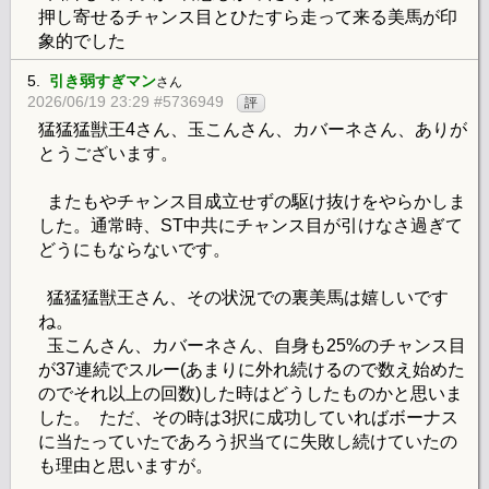
押し寄せるチャンス目とひたすら走って来る美馬が印
象的でした
5.
引き弱すぎマン
さん
2026/06/19 23:29 #5736949
評
猛猛猛獣王4さん、玉こんさん、カバーネさん、ありが
とうございます。
またもやチャンス目成立せずの駆け抜けをやらかしま
した。通常時、ST中共にチャンス目が引けなさ過ぎて
どうにもならないです。
猛猛猛獣王さん、その状況での裏美馬は嬉しいです
ね。
玉こんさん、カバーネさん、自身も25%のチャンス目
が37連続でスルー(あまりに外れ続けるので数え始めた
のでそれ以上の回数)した時はどうしたものかと思いま
した。 ただ、その時は3択に成功していればボーナス
に当たっていたであろう択当てに失敗し続けていたの
も理由と思いますが。