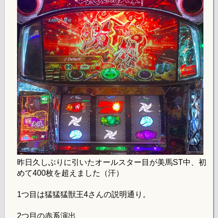
昨日久しぶりに引いたオールスター目が美馬ST中、初
めて400枚を超えました（汗）
1つ目は猛猛猛獣王4さんの説明通り。
2つ目の赤系演出