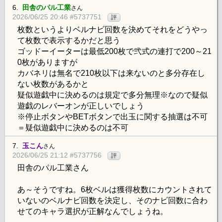
6.
田舎のパル工業
さん
2026/06/25 20:46 #5737751
評
枚数というよりベルナビ回数を決めてそれをどうやっ
て枚数で表示するかだと思う
ゴッドーイーターは最低200枚で弐式の連打で200～21
0枚がありますが
カバネリは無名で210枚以下は来ないのと多分存在し
ない枚数があるかと
疑似遊戯中に決めるのは規定で多分無理※なので疑似
遊戯のレバーオンが正しいでしょう
※停止ボタンやBETボタンで出玉に関する抽選は不可
＝疑似遊戯中に決めるのは不可
7.
玉こん
さん
2026/06/25 21:12 #5737756
評
田舎のパル工業さん
あ～そうですね。6枚ベルは獲得枚数にカウントされて
いないのベルナビ回数を決定し、そのナビ回数に合わ
せてのキャラ選択が正解なんでしょうね。