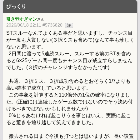
びっくり
引き弱すぎマン
さん
2026/06/18 22:11 #5736820
評
STスルーなんてよくある事だと思いますし、チャンス目
が一度も入賞しない(３択ミスも含めて)なんて事も珍しく
ないと思います。
2日間に渡って5連続スルー、スルーする前のSTを含め
ると6×25ゲーム間一度もチャンス目が成立すらしません
でした。(３択のチャレンジすらなかったです)
共通、３択ミス、３択成功含めるとおそらく1/7よりも
高い確率で成立していると思います。
この事象を計算すると110億分の1位の確率になりまし
た。(正確には連続したゲーム数ではないのでそう決め付
けるべきではないかもしれませんが)
0%じゃあなければ起こりうる事とはいえ、実際に起こ
ると驚きを通り越して笑えてきました。
撤去される日まで今後も打つとは思いますが、長い設置