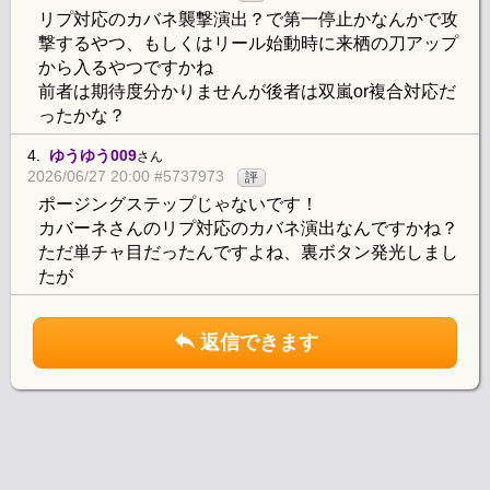
リプ対応のカバネ襲撃演出？で第一停止かなんかで攻
撃するやつ、もしくはリール始動時に来栖の刀アップ
から入るやつですかね
前者は期待度分かりませんが後者は双嵐or複合対応だ
ったかな？
4.
ゆうゆう009
さん
2026/06/27 20:00 #5737973
評
ポージングステップじゃないです！
カバーネさんのリプ対応のカバネ演出なんですかね？
ただ単チャ目だったんですよね、裏ボタン発光しまし
たが
返信できます