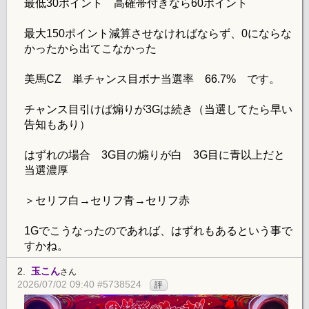
最低30ポイント 高確帯付きなら60ポイント
最大150ポイント減算させなければならず、0にならな
かったから出てこなかった
美馬CZ 単チャンス目ボナ当選率 66.7% です。
チャンス目引けば煽りが3Gは続き（当選してたら早い
告知もあり）
はずれの場合 3G目の煽りが白 3G目に青以上だと
当選濃厚
＞セリフ白→セリフ青→セリフ赤
1Gでこうなったのであれば、はずれもあるという事で
すかね。
2.
玉こん
さん
2026/07/02 09:40 #5738524
評