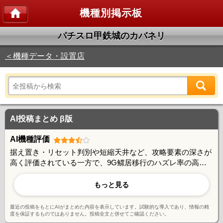
機種別掲示板
パチスロ甲鉄城のカバネリ
＜機種データ・設置店
AI投稿まとめ β版
AI機種評価
据え置き・リセット判別や短縮天井など、攻略要素の深さが
高く評価されている一方で、9G鳏居移行のハズレ率の高さ
や、CZ・ゾーン抽選の複雑さに戸惑う声もある。30万G超の
長期実践者が多数存在し、やり込み甲斐のある機種として一
もっと見る
定の支持を得ているが、初心者には難解な仕様との意見も。
演出の信頼度やゲーム性には概ね好意的な評価が見られる。
最近の投稿をもとにAIがまとめた内容を表示しています。試験的な導入であり、情報の精
度を保証するものではありません。投稿全文と併せてご確認ください。