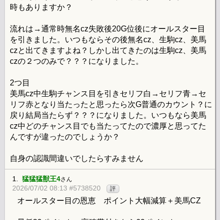
時もありますか？
流れは→通常時無名cz失敗後20G位後にオールスター目
を引きました。いつもならその後無名cz、生駒cz、美馬
czと出てきますよね？しかし出てきたのは生駒cz、美馬
czの２つのみで？？？になりました。
2つ目
美馬cz中生駒チャンス目を引きセリフ白→セリフ青→セ
リフ赤となり当たったと思ったら次G普通のカウント？に
戻り結局当たらず？？？になりました。いつもなら美馬
cz中どのチャンス目でも当たってたので濃厚と思ってた
んですが違ったのでしょうか？
自身の認識間違いでしたらすみません
1.
猛猛猛獣王4
さん
2026/07/02 08:13 #5738520
評
オールスター目の恩恵 ポイント大幅減算＋美馬CZ