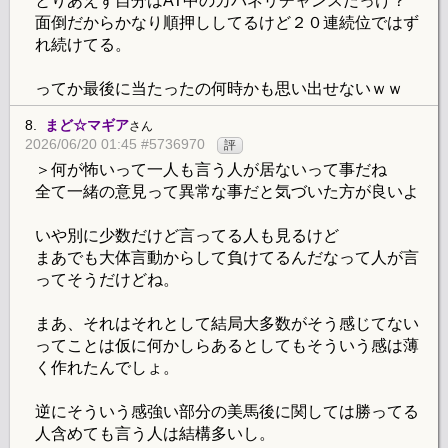
とりあえず自分はAT中のカバネリチャンスだっけ？
面倒だからかなり順押ししてるけど２０連続位ではず
れ続けてる。
ってか最後に当たったの何時かも思い出せないｗｗ
8.
まど☆マギア
さん
2026/06/20 01:45 #5736970
評
＞何が怖いって一人も言う人が居ないって事だね
全て一緒の意見って異常な事だと気づいた方が良いよ
いや別に少数だけど言ってる人も見るけど
まあでも大体言動からして負けてるんだなって人が言
ってそうだけどね。
まあ、それはそれとして結局大多数がそう感じてない
ってことは仮に何かしらあるとしてもそういう感は薄
く作れたんでしょ。
逆にそういう感強い部分の美馬後に関しては勝ってる
人含めても言う人は結構多いし。