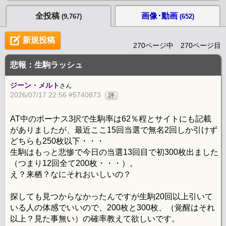
全投稿
画像･動画
(9,767)
(652)
新規投稿
270ページ中 270ページ目
悲報：生駒ラッシュ
ジーン・メルト
さん
2026/07/17 22:56 #5740873
評
AT中のボーナス3択で生駒率は62％程とサイトにも記載
がありましたが、最近ここ15回当選で無名2回しか引けず
どちらも250枚以下・・・
生駒はもっと悲惨で今日の当選13回目で初300枚出ました
（つまり12回全て200枚・・・）。
え？来栖？なにそれおいしいの？
探しても見つからなかったんですが生駒20回以上引いて
いる人の体感でいいので、200枚と300枚、（覚醒はそれ
以上？見た事無い）の確率教えて欲しいです。