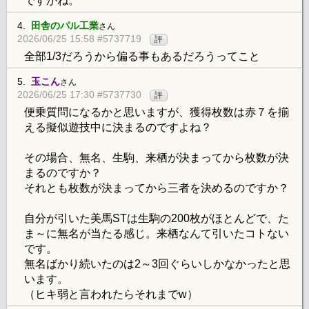
ですかね。
4.
田舎のパル工業
さん
2026/06/25 15:58 #5737719
評
全部1/3だろうから偏る事もあるだろうってこと
5.
玉こん
さん
2026/06/25 17:30 #5737730
評
便乗質問になるかと思いますが、獲得枚数は赤７を揃
える擬似遊技中に決まるのですよね？
その場合、無名、生駒、来栖が決まってから枚数が決
まるのですか？
それとも枚数が決まってから三者を決めるのですか？
自分が引いた美馬STは生駒の200枚がほとんどで、た
ま～に無名が当たる感じ。来栖なんて引いたコトない
です。
無名ばかり続いたのは2～3回ぐらいしかなかったと思
います。
（ヒキ弱と言われたらそれまでw）