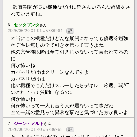
設置期間が長い機種なだけに皆さんいろんな経験をさ
れていますね。
6.
セッタブンタ
さん
2026/06/20 01:01 #5736964
評
本当にこの機種だけどんな展開になっても優遇冷遇強
弱デキレ無しの全て引き次第って言うよね
他の六号機以降は全て引きじゃないって言われてるの
に
何か怖いね
カバネリだけはクリーンなんですよ
カバネリだけは
他の機種でこんだけスルーしたらデキレ、冷遇、弱AT
のどれ？って質問になるのに
何か怖いね
何が怖いって一人も言う人が居ないって事だね
全て一緒の意見って異常な事だと気づいた方が良いよ
7.
ジーン・メルト
さん
2026/06/20 01:40 #5736968
評