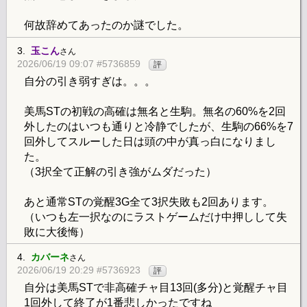
何故辞めてあったのか謎でした。
3.
玉こん
さん
2026/06/19 09:07 #5736859
評
自分の引き弱すぎは。。。
美馬STの初戦の高確は無名と生駒。無名の60%を2回
外したのはいつも通りと冷静でしたが、生駒の66%を7
回外してスルーした日は頭の中が真っ白になりまし
た。
（3択全て正解の引き強がムダだった）
あと通常STの覚醒3G全て3択失敗も2回あります。
（いつも左一択なのにラストゲームだけ中押しして失
敗に大後悔）
4.
カバーネ
さん
2026/06/19 20:29 #5736923
評
自分は美馬STで非高確チャ目13回(多分)と覚醒チャ目
1回外して終了が1番悲しかったですね