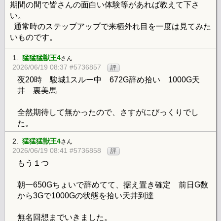
期間の間で皆さんの面白い体験等があれば教えて下さ
い。
通常時のステップアップで来栖外れ目を一度は見てみた
いものです。
1.
猛猛猛獣王4
さん
2026/06/19 08:37 #5736857
評
夜20時 駿城1スルー中 672G辞め拾い 1000G天
井 裏美馬
全然期待して無かったので、さすがにびっくりでし
た。
2.
猛猛猛獣王4
さん
2026/06/19 08:41 #5736858
評
もう１つ
朝一650Gちょいで辞めてて、据え置き確定 前日G数
から3Gで1000Gの状態を拾い天井到達
無名回想までいきました。