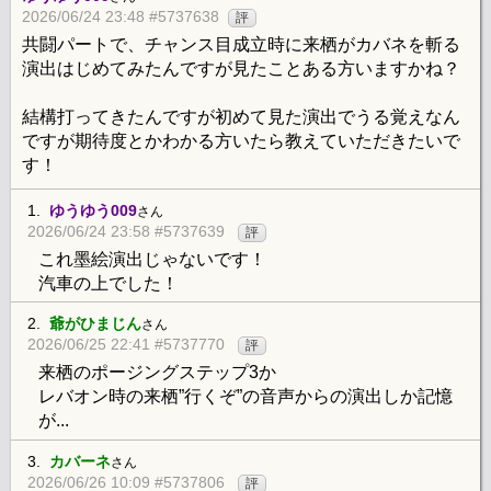
2026/06/24 23:48 #5737638
評
共闘パートで、チャンス目成立時に来栖がカバネを斬る
演出はじめてみたんですが見たことある方いますかね？
結構打ってきたんですが初めて見た演出でうる覚えなん
ですが期待度とかわかる方いたら教えていただきたいで
す！
1.
ゆうゆう009
さん
2026/06/24 23:58 #5737639
評
これ墨絵演出じゃないです！
汽車の上でした！
2.
爺がひまじん
さん
2026/06/25 22:41 #5737770
評
来栖のポージングステップ3か
レバオン時の来栖”行くぞ”の音声からの演出しか記憶
が...
3.
カバーネ
さん
2026/06/26 10:09 #5737806
評