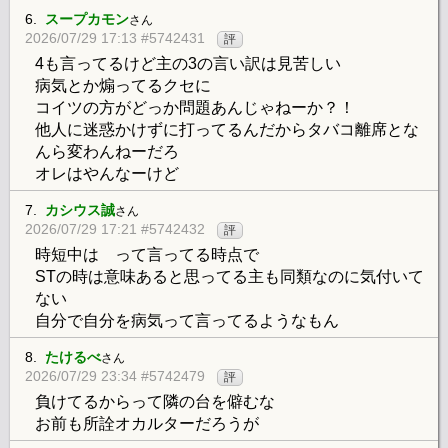
6.
スープカモン
さん
2026/07/29 17:13 #5742431
評
4も言ってるけど主の3の言い訳は見苦しい
病気とか煽ってるクセに
コイツの方がどっか問題あんじゃねーか？！
他人に迷惑かけずに打ってるんだからタバコ離席とな
んら変わんねーだろ
オレはやんなーけど
7.
カシウス誠
さん
2026/07/29 17:21 #5742432
評
時短中は って言ってる時点で
STの時は意味あると思ってる主も同類なのに気付いて
ない
自分で自分を病気って言ってるようなもん
8.
たけるべ
さん
2026/07/29 23:34 #5742479
評
負けてるからって隣の台を僻むな
お前も所詮オカルターだろうが