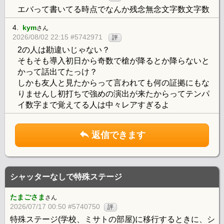
エバって書いてる時点でなんか残念無念文字数文字数
4.
kym
さん
2026/08/02 22:15 #5742971
評
2の人は勘違いじゃない？
そもそも導入初日から奇数で槍が降るとか降らないと
かって話出てたっけ？
しかも友人と見たからって言われても何の証拠にもな
りませんし初打ちで強めの演出が来たからってテンパ
イ数字まで覚えてる人は中々レアすぎるよ
返信できます
シャッターなしで特殊ステージ
たまごさま
さん
2026/07/17 00:50 #5740750
評
特殊ステージ(学校、ミサトの部屋)に移行するときに、シ