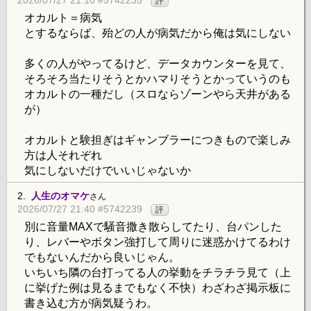
2026/07/27 21:10 #5742235
評
オカルト＝病気
とするならば、殆どの人が病気だから俺は気にしない
多くの人がやってるけど、データカウンターを見て、
そろそろ当たりそうとかハマりそうとかっていうのも
オカルトの一種だし（スロならゾーンやら天井がある
が）
オカルトと験担ぎはギャンブラーにつきもので楽しみ
方は人それぞれ
気にしないだけでいいじゃないか
2.
人生のオマケ
さん
2026/07/27 21:40 #5742239
評
別に音量MAXで騒音撒き散らしてたり、台パンした
り、レバーやボタン強打して周りに迷惑かけてるわけ
でもないんだから良いじゃん。
いちいち隣の台打ってる人の挙動をチラチラ見て（上
に挙げた例は見るまでもなく不快）わざわざ掲示板に
書き込む方が病気疑うわ。