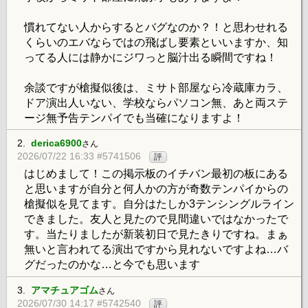
慣れてない人からするとバグなのか？！と思わせれる
くらいのエバならではの飛ばし要素といいますか、知
ってる人には静かにジワっと脳汁出る瞬間ですね！
余談ですが槍擬似後は、ミサト部屋なら冷蔵庫カラ、
ドア演出人いない、学校ならパソコン無、あと両ステ
ージ無予告テンパイでも当確になりますよ！
2.
derica6900
さん
2026/07/22 16:33 #5741506
評
はじめまして！この掲示板のイチバン最初の板にある
と思いますが自分と何人かの方が奇数テンパイからの
槍擬似を見てます。自分はたしか3テンシングルライン
できました。友人と見たので見間違いではなかったで
す。当たりましたが新装初日で見たきりですね。まぁ
無いと言われてる演出ですから見れないですよね…バ
グだったのかな…と今でも思います
3.
アマチュアゴム
さん
2026/07/30 14:17 #5742540
評