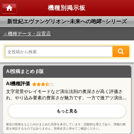
機種別掲示板
新世紀エヴァンゲリオン~未来への咆哮~シリーズ
＜機種データ・設置店
AI投稿まとめ β版
AI機種評価
文字背景やレイモードなど演出法則の奥深さが高く評価さ
れ、やり込み要素の豊富さが魅力です。一方で激アツ演出で
も外れる事例が多く報告されており、出玉性能には賛否があ
ります。演出の多様性と攻略性は好評ですが、信頼度とのギ
もっと見る
ャップに戸惑う声も見られ、玄人向けの機種という評価で
す。
最近の投稿をもとにAIがまとめた内容を表示しています。試験的な導入であり、情報の精
度を保証するものではありません。投稿全文と併せてご確認ください。