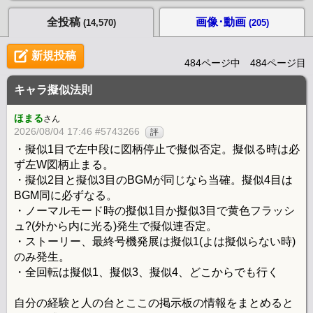
全投稿
画像･動画
(14,570)
(205)
新規投稿
484ページ中 484ページ目
キャラ擬似法則
ほまる
さん
2026/08/04 17:46 #5743266
評
・擬似1目で左中段に図柄停止で擬似否定。擬似る時は必
ず左W図柄止まる。
・擬似2目と擬似3目のBGMが同じなら当確。擬似4目は
BGM同に必ずなる。
・ノーマルモード時の擬似1目か擬似3目で黄色フラッシ
ュ?(外から内に光る)発生で擬似連否定。
・ストーリー、最終号機発展は擬似1(よは擬似らない時)
のみ発生。
・全回転は擬似1、擬似3、擬似4、どこからでも行く
自分の経験と人の台とここの掲示板の情報をまとめると