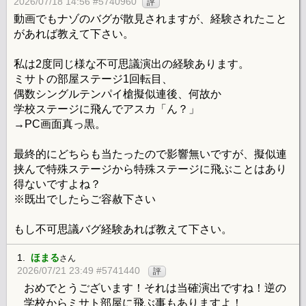
2026/07/18 14:56 #5740960
評
動画でもナゾのバグが散見されますが、経験されたこと
があれば教えて下さい。
私は2度同じ様な不可思議演出の経験あります。
ミサトの部屋ステージ1回転目、
偶数シングルテンパイ槍擬似連後、何故か
学校ステージに飛んでアスカ「ん？」
→PC画面真っ黒。
最終的にどちらも当たったので影響無いですが、擬似連
挟んで特殊ステージから特殊ステージに飛ぶことはあり
得ないですよね？
※既出でしたらご容赦下さい
もし不可思議バグ経験あれば教えて下さい。
1.
ほまる
さん
2026/07/21 23:49 #5741440
評
おめでとうございます！それは当確演出ですね！逆の
学校からミサト部屋に飛ぶ事もありますよ！