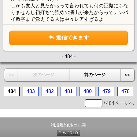
しかも友人と見たからって言われても何の証拠にもな
りませんし初打ちで強めの演出が来たからってテンパ
イ数字まで覚えてる人は中々レアすぎるよ
返信できます
- 484 -
次のページ
前のページ
<<
>>
484
483
482
481
480
479
478
/ 484ページへ
利用規約/ルール等
P-WORLD