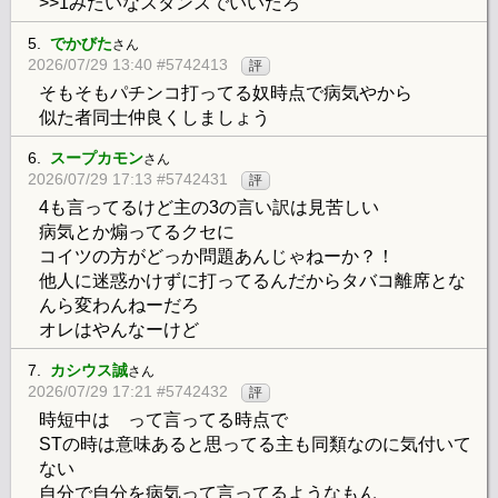
>>1みたいなスタンスでいいだろ
5.
でかびた
さん
2026/07/29 13:40 #5742413
評
そもそもパチンコ打ってる奴時点で病気やから
似た者同士仲良くしましょう
6.
スープカモン
さん
2026/07/29 17:13 #5742431
評
4も言ってるけど主の3の言い訳は見苦しい
病気とか煽ってるクセに
コイツの方がどっか問題あんじゃねーか？！
他人に迷惑かけずに打ってるんだからタバコ離席とな
んら変わんねーだろ
オレはやんなーけど
7.
カシウス誠
さん
2026/07/29 17:21 #5742432
評
時短中は って言ってる時点で
STの時は意味あると思ってる主も同類なのに気付いて
ない
自分で自分を病気って言ってるようなもん