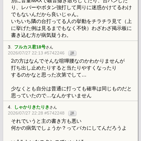
別に音量MAXで騒音撒き散らしてたり、台パンした
り、レバーやボタン強打して周りに迷惑かけてるわけ
でもないんだから良いじゃん。
いちいち隣の台打ってる人の挙動をチラチラ見て（上
に挙げた例は見るまでもなく不快）わざわざ掲示板に
書き込む方が病気疑うわ。
3.
フルカス君18号
さん
2026/07/27 22:13 #5742246
評
2の方はなんでそんな喧嘩腰なのかわかりませんが
打ち出し止めたりすると当たりやすくなったり
するのかなと思った次第でして…
少なくとも自分は普通に打っても確率は同じものだと
思っていたので…なんかすいません
4.
しゃかりきたりき
さん
2026/07/27 22:28 #5742248
評
それでいうと主の書き方も悪い
何かの病気でしょうか？ってバカにしてんだろうよ