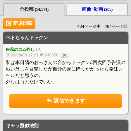
全投稿
画像･動画
(14,571)
(205)
新規投稿
484ページ中 484ページ目
ベトちゃんドックン
疾風のゴム外し
さん
2026/08/08 17:27 #5743856
評
私は本日隣のおっさんの台からドックン3回次回予告漢の
戦い外しを目撃したが自分の身に降りかかったら発狂レ
ベルだと思うの。
外しはゴムだけでいい。
返信できます
キャラ擬似法則