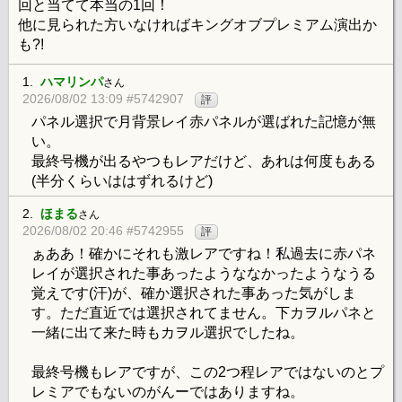
回と当てて本当の1回！
他に見られた方いなければキングオブプレミアム演出か
も?!
1.
ハマリンパ
さん
2026/08/02 13:09 #5742907
評
パネル選択で月背景レイ赤パネルが選ばれた記憶が無
い。
最終号機が出るやつもレアだけど、あれは何度もある
(半分くらいははずれるけど)
2.
ほまる
さん
2026/08/02 20:46 #5742955
評
ぁああ！確かにそれも激レアですね！私過去に赤パネ
レイが選択された事あったようななかったようなうる
覚えです(汗)が、確か選択された事あった気がしま
す。ただ直近では選択されてません。下カヲルパネと
一緒に出て来た時もカヲル選択でしたね。
最終号機もレアですが、この2つ程レアではないのとプ
レミアでもないのがんーではありますね。