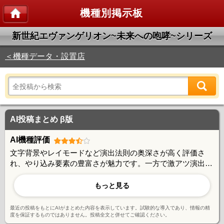
機種別掲示板
新世紀エヴァンゲリオン~未来への咆哮~シリーズ
＜機種データ・設置店
AI投稿まとめ β版
AI機種評価
文字背景やレイモードなど演出法則の奥深さが高く評価さ
れ、やり込み要素の豊富さが魅力です。一方で激アツ演出で
も外れる事例が多く報告されており、出玉性能には賛否があ
ります。演出の多様性と攻略性は好評ですが、信頼度とのギ
もっと見る
ャップに戸惑う声も見られ、玄人向けの機種という評価で
す。
最近の投稿をもとにAIがまとめた内容を表示しています。試験的な導入であり、情報の精
度を保証するものではありません。投稿全文と併せてご確認ください。