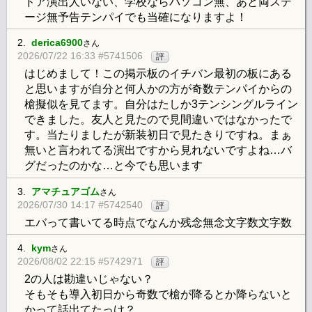
ドア演出人いない、学校ならパソコン無、あと両ステ
ージ無予告テンパイでも当確になりますよ！
2.
derica6900
さん
2026/07/22 16:33 #5741506
評
はじめまして！この掲示板のイチバン最初の板にある
と思いますが自分と何人かの方が奇数テンパイからの
槍擬似を見てます。自分はたしか3テンシングルライン
できました。友人と見たので見間違いではなかったで
す。当たりましたが新装初日で見たきりですね。まぁ
無いと言われてる演出ですから見れないですよね…バ
グだったのかな…と今でも思います
3.
アマチュアゴム
さん
2026/07/30 14:17 #5742540
評
エバって書いてる時点でなんか残念無念文字数文字数
4.
kym
さん
2026/08/02 22:15 #5742971
評
2の人は勘違いじゃない？
そもそも導入初日から奇数で槍が降るとか降らないと
かって話出てたっけ？