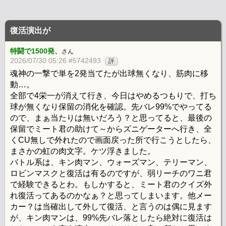
復活演出が
特闘で1500発、
さん
2026/07/30 05:26 #5742493
評
魂神の一撃で単を2発当てたが出球無くなり、筋肉に移
動…。
全部で4栄一が消えて行き、今日はやめるつもりで、打ち
球が無くなり保留の消化を確認。先バレ99%でやってる
ので、まぁ当たりは無いだろう？と思ってると、最後の
保留でミート君の助けて～からズニゲーターへ行き、全
くCU無しで外れたので画面戻った所で行こうとしたら、
まさかの虹の肉文字。ケツ浮きました。
バトル系は、キン肉マン、ウォーズマン、テリーマン、
ロビンマスクと復活は有るのですが、弱リーチのワニ君
で経験できるとわ。もしかすると、ミート君のクイズ外
れ復活ってあるのかなぁ？と思ってしまいます。他メー
カー？は当確出して外して復活、と言うのは偶に見ます
が、キン肉マンは、99%先バレ落としたら絶対に復活は