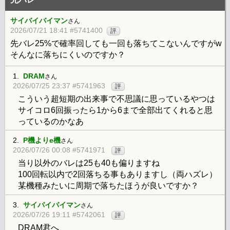
サイバイバイマン
さん
2026/07/21 18:41 #5741400
評
先バレ25%で確率回しても一回も落ちてこないんですがw
そんなに落ちにくいのですか？
1.
DRAM
さん
2026/07/25 23:37 #5741963
評
こういう超短期の出来事で不思議に思っているやつは
サイコロ6回振ったら1から6まで全部出てくれると思
っているのかなあ
2.
P機よりe機
さん
2026/07/26 00:08 #5741971
評
当り以外のバレは25も40も偏りますね
100回転以内で2回落ちる事もありますし（両ハズレ）
某機種みたいに周期で落ちたほうが良いですか？
3.
サイバイバイマン
さん
2026/07/26 19:11 #5742061
評
DRAM君へ