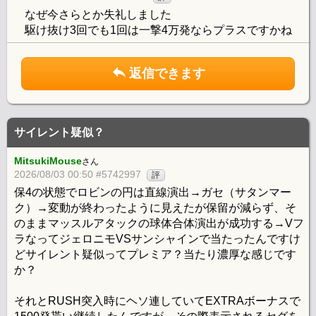
なぜ今さらとか失礼しました
駆け抜け3回でも1回は一撃4万発ならプラスですかね
返信できます
サイレント疑似？
MitsukiMouse
さん
2026/08/03 00:50 #5742997
評
保4の状態でロビンの円は直線演出→ガセ（サタンマー
ク）→変動が終わったように見えたが保留が減らず、そ
のままマッスルアタックの球体合体演出が成功する→Vフ
ラなってジェロニモVSサンシャインで当たったんですけ
どサイレント疑似ってプレミア？当たり濃厚な感じです
か？
それとRUSH突入時にヘソ連していてEXTRAボーナスで