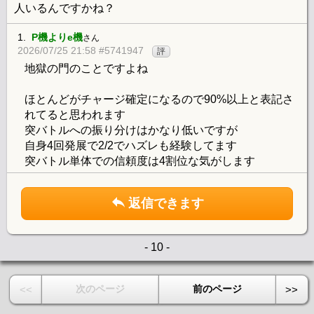
人いるんですかね？
1.
P機よりe機
さん
2026/07/25 21:58 #5741947
評
地獄の門のことですよね
ほとんどがチャージ確定になるので90%以上と表記さ
れてると思われます
突バトルへの振り分けはかなり低いですが
自身4回発展で2/2でハズレも経験してます
突バトル単体での信頼度は4割位な気がします
返信できます
- 10 -
次のページ
前のページ
<<
>>