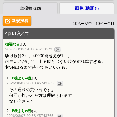
全投稿
画像･動画
(213)
(4)
新規投稿
10ページ中 10ページ目
4回LT入れて
極端な台
さん
2026/08/06 14:17 #5743573
評
駆け抜け3回、40000発越えが1回。
面白い台だけど、出る時と出ない時が両極端すぎる。
甘ver出るまで待ってもいいかも。
1.
P機よりe機
さん
2026/08/07 20:19 #5743763
評
その通りの荒い台ですよ
何回か打たれた方は理解されます
なぜ今さら？
2.
P機よりe機
さん
2026/08/07 20:38 #5743765
評