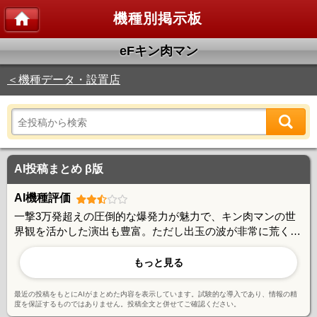
機種別掲示板
eFキン肉マン
＜機種データ・設置店
AI投稿まとめ β版
AI機種評価
一撃3万発超えの圧倒的な爆発力が魅力で、キン肉マンの世
界観を活かした演出も豊富。ただし出玉の波が非常に荒く、
ラッシュスルーや駆け抜けが目立つため安定志向のユーザー
には厳しいとの声もある。回転率の良い台を選べば勝機はあ
もっと見る
るが、台選びと投資管理が重要な玄人向けスペックとの評
価。
最近の投稿をもとにAIがまとめた内容を表示しています。試験的な導入であり、情報の精
度を保証するものではありません。投稿全文と併せてご確認ください。