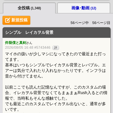
全投稿
画像･動画
(1,348)
(12)
新規投稿
56ページ中 56ページ目
シンプル レイカヲル背景
炸裂僕と真剣
さん
2026/08/05 16:48 #5743446
評
マイホの扱いが少しマシになってきたので最近また打っ
てます。
基本はいつもシンプルでレイカヲル背景とレバブル。エ
アーは気分で入れたり入れなかったりです。インフラは
昔から付けてません。
以前ここでも読んだ記憶なんですが、このカスタムの場
合、イレカヲル背景でなくてもまぁまぁRush入るとの情
報で、当時私もそんな感触でした。
でも最近このカスタムでレイカヲル出ないと、通常が多
いです。