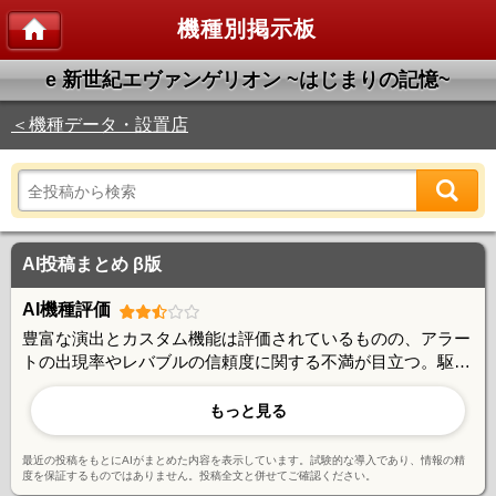
機種別掲示板
e 新世紀エヴァンゲリオン ~はじまりの記憶~
＜機種データ・設置店
AI投稿まとめ β版
AI機種評価
豊富な演出とカスタム機能は評価されているものの、アラー
トの出現率やレバブルの信頼度に関する不満が目立つ。駆け
抜けの多さや大ハマリの報告も多く、出玉性能には賛否があ
る。一方で回転率の良さや演出のバリエーションは一定の支
もっと見る
持を得ており、好みが分かれる機種といえる。
最近の投稿をもとにAIがまとめた内容を表示しています。試験的な導入であり、情報の精
度を保証するものではありません。投稿全文と併せてご確認ください。