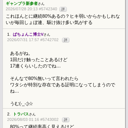
ギャンブラ新参者
さん
2026/07/28 20:13 #5742340
評
これほんとに継続80%あるの？ヒキ弱いからかもしれな
いが毎回しょぼ連、駆け抜け多い気がする
1.
ぱちょんこ博士V
さん
2026/07/31 17:57 #5742702
評
あるがね。
1回だけ触ったことあるけど
17連くらいしたのでね…
そんなで80%無いって言われたら
ワタシが特別な存在である証明になってしまうので
ね…
うむ(-_-;)☆
2.
トラバス
さん
2026/08/03 01:16 #5743002
評
80%って継続率高く見えるけど、