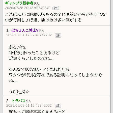
ギャンブラ新参者
さん
2026/07/28 20:13 #5742340
評
これほんとに継続80%あるの？ヒキ弱いからかもしれな
いが毎回しょぼ連、駆け抜け多い気がする
1.
ぱちょんこ博士V
さん
2026/07/31 17:57 #5742702
評
あるがね。
1回だけ触ったことあるけど
17連くらいしたのでね…
そんなで80%無いって言われたら
ワタシが特別な存在である証明になってしまうので
ね…
うむ(-_-;)☆
2.
トラバス
さん
2026/08/03 01:16 #5743002
評
80%って継続率高く見えるけど、