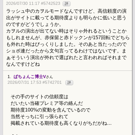
2026/07/30 11:17 #5742523
評
ラッシュ中のカヲルモードなんですけど、高信頼度の演
出がサイトに載ってる期待度よりも明らかに低いと思う
のですがどうでしょうか。
カヲルの演出が出てない時はそりゃ外れるということか
もしれませんが、赤保留と赤ドックンが157回転でどちら
も外れた時はびっくりしました。そのあと当たったので
ショボ連だったから文句言ってるわけではないです。ま
ぁそういう演出が外れで選ばれたと言われればそれまで
なんですけどね
1.
ぱちょんこ博士V
さん
2026/07/31 17:53 #5742701
評
その手のサイトの信頼度は
だいたい当確プレミア等の絡んだ
期待度100%の変動を含んでいるので
当然そっちに引っ張られて
掲載されている期待度も高くなりがちだがね…