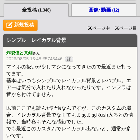
全投稿
画像･動画
(1,348)
(12)
新規投稿
56ページ中 56ページ目
シンプル レイカヲル背景
炸裂僕と真剣
さん
2026/08/05 16:48 #5743446
評
マイホの扱いが少しマシになってきたので最近また打っ
てます。
基本はいつもシンプルでレイカヲル背景とレバブル。エ
アーは気分で入れたり入れなかったりです。インフラは
昔から付けてません。
以前ここでも読んだ記憶なんですが、このカスタムの場
合、イレカヲル背景でなくてもまぁまぁRush入るとの情
報で、当時私もそんな感触でした。
でも最近このカスタムでレイカヲル出ないと、通常が多
いです。