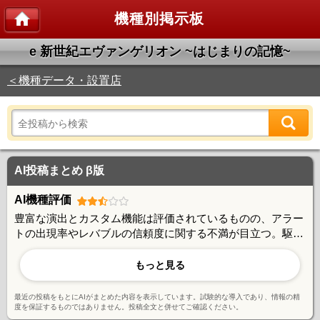
機種別掲示板
e 新世紀エヴァンゲリオン ~はじまりの記憶~
＜機種データ・設置店
AI投稿まとめ β版
AI機種評価
豊富な演出とカスタム機能は評価されているものの、アラー
トの出現率やレバブルの信頼度に関する不満が目立つ。駆け
抜けの多さや大ハマリの報告も多く、出玉性能には賛否があ
る。一方で回転率の良さや演出のバリエーションは一定の支
もっと見る
持を得ており、好みが分かれる機種といえる。
最近の投稿をもとにAIがまとめた内容を表示しています。試験的な導入であり、情報の精
度を保証するものではありません。投稿全文と併せてご確認ください。