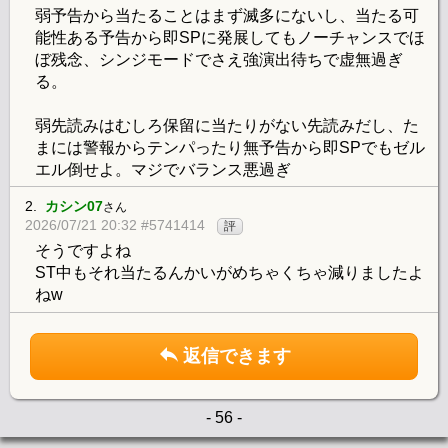
弱予告から当たることはまず滅多にないし、当たる可
能性ある予告から即SPに発展してもノーチャンスでほ
ぼ残念、シンジモードでさえ強演出待ちで虚無過ぎ
る。
弱先読みはむしろ保留に当たりがない先読みだし、た
まには警報からテンパったり無予告から即SPでもゼル
エル倒せよ。マジでバランス悪過ぎ
2.
カシン07
さん
2026/07/21 20:32 #5741414
評
そうですよね
ST中もそれ当たるんかいがめちゃくちゃ減りましたよ
ねw
返信できます
- 56 -