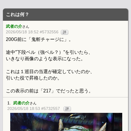
これは何？
武者の介
さん
2026/05/18 18:52 #5732556
評
200G前に「鬼斬チャージに」。
途中”下段ベル（強ベル？）”を引いたら、
いきなり画像のような表示になった。
これは１巡目の当選が確定していたのか、
引いた役で昇格したのか。
この表示の前は「217」でだったと思う。
1.
武者の介
さん
2026/05/18 18:53 #5732557
評