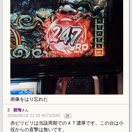
画像をはり忘れた
2.
碧海
さん
2026/05/18 21:53 #5732585
評
赤ビリビリは当該周期でのＡＴ濃厚です。この台は小
役からの直撃は無いです。