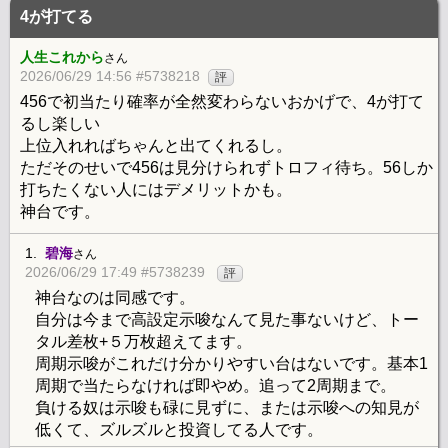
4が打てる
人生これから
さん
2026/06/29 14:56 #5738218
評
456で初当たり確率が全然変わらないおかげで、4が打て
るし楽しい
上位入れればちゃんと出てくれるし。
ただそのせいで456は見分けられずトロフィ待ち。56しか
打ちたくない人にはデメリットかも。
神台です。
1.
碧海
さん
2026/06/29 17:49 #5738239
評
神台なのは同感です。
自分は今まで高設定示唆なんて見た事ないけど、トー
タル差枚+５万枚超えてます。
周期示唆がこれだけ分かりやすい台はないです。基本1
周期で当たらなければ即やめ。追って2周期まで。
負ける奴は示唆も碌に見ずに、または示唆への知見が
低くて、ズルズルと投資してる人です。