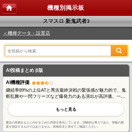
機種別掲示板
スマスロ 新鬼武者3
＜機種データ・設置店
AI投稿まとめ β版
AI機種評価
継続率89%の上位ATと秀吉最終決戦の緊張感が魅力的で、鬼
斬乱舞や一閃フリーズなど爆発力のある演出が高評価。一方
で覚醒チャレンジの成功率の低さや、レア役を引けないと伸
び悩む点に課題を感じる声もある。鬼斬チャージの楽しさや
もっと見る
継続システムの奥深さは好評だが、引きに左右される側面も
指摘されている。
最近の投稿をもとにAIがまとめた内容を表示しています。試験的な導入であり、情報の精
度を保証するものではありません。投稿全文と併せてご確認ください。