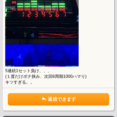
5連続1セット負け、、、
(１度だけボナ挟み、次回6周期1000ハマり)
キツすぎる。。
返信できます