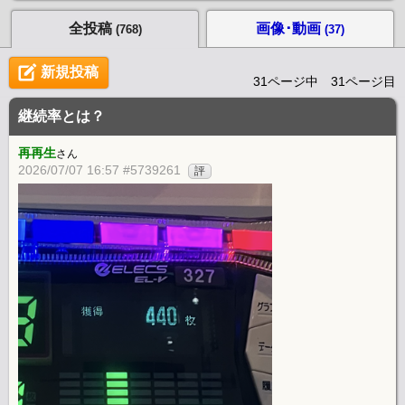
全投稿
画像･動画
(768)
(37)
新規投稿
31ページ中 31ページ目
継続率とは？
再再生
さん
2026/07/07 16:57 #5739261
評