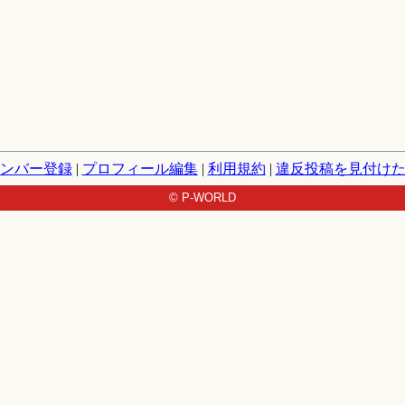
ンバー登録
|
プロフィール編集
|
利用規約
|
違反投稿を見付け
© P-WORLD