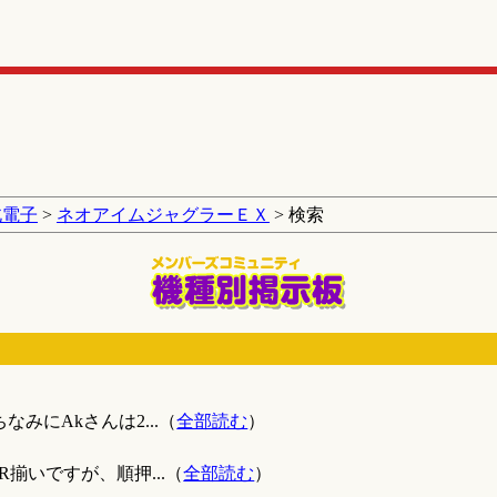
北電子
>
ネオアイムジャグラーＥＸ
> 検索
みにAkさんは2...（
全部読む
）
揃いですが、順押...（
全部読む
）