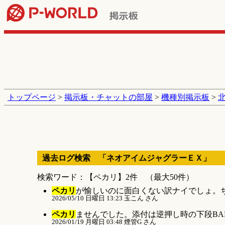
トップページ
>
掲示板・チャットの部屋
>
機種別掲示板
>
過去ログ検索 「ネオアイムジャグラーＥＸ」
検索ワード：【ペカリ】2件 （最大50件）
ペカリ
が愉しいのに面白くない訳ナイでしょ。ちな
2026/05/10 日曜日 13:23 玉こん さん
ペカリ
ませんでした。添付は逆押し時の下段BAR
2026/01/19 月曜日 03:48 煙管G さん