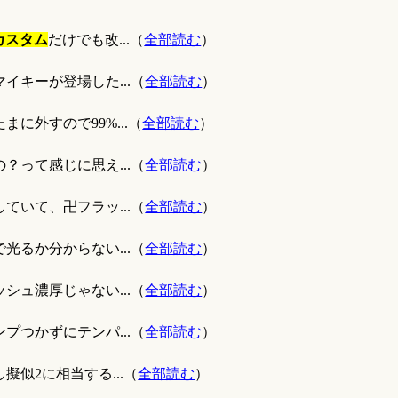
カスタム
だけでも改...（
全部読む
）
イキーが登場した...（
全部読む
）
に外すので99%...（
全部読む
）
？って感じに思え...（
全部読む
）
ていて、卍フラッ...（
全部読む
）
光るか分からない...（
全部読む
）
シュ濃厚じゃない...（
全部読む
）
プつかずにテンパ...（
全部読む
）
似2に相当する...（
全部読む
）