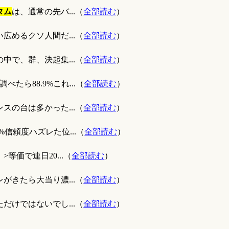
タム
は、通常の先バ...（
全部読む
）
広めるクソ人間だ...（
全部読む
）
中で、群、決起集...（
全部読む
）
たら88.9%これ...（
全部読む
）
スの台は多かった...（
全部読む
）
%信頼度ハズレた位...（
全部読む
）
価で連日20...（
全部読む
）
がきたら大当り濃...（
全部読む
）
だけではないでし...（
全部読む
）