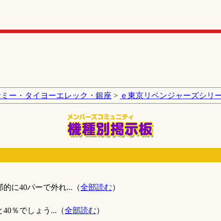
サミー・タイヨーエレック・銀座
>
ｅ東京リベンジャーズシリ
」
に40パーで外れ...（
全部読む
）
0％でしょう...（
全部読む
）