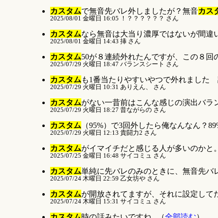
カスタム
で無音先バレ外しましたが？無音
カス
2025/08/01 金曜日 16:05 ！？？？？？？ さん
カスタム
なら無音は大当り濃厚ではないが間違い
2025/08/01 金曜日 14:43 挿 さん
カスタム
50が８連続外れたんですが、この８回の
2025/07/29 火曜日 18:47 バランスシート さん
カスタム
も1番当たりやすいやつで外れました 調べ
2025/07/29 火曜日 10:31 ありえん、 さん
カスタム
がない一昔前はこんな感じの演出バラン
2025/07/29 火曜日 18:27 昔ながらの さん
カスタム
（95%）で3回外したら俺なんなん？89
2025/07/29 火曜日 12:13 貴闘力2 さん
カスタム
がイマイチだと感じる人が多いのかと。>等
2025/07/25 金曜日 16:48 サイコミュ さん
カスタム
単純に先バレのみのときに、無音先バレ
2025/07/24 木曜日 22:59 乙女坊や さん
カスタム
が開放されてますが、それに設定してた
2025/07/24 木曜日 15:31 サイコミュ さん
カスタム
時の話みたいですね...（
全部読む
）