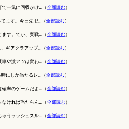
で一気に回収かけ...（
全部読む
）
てます。今日先卍...（
全部読む
）
ます。てか、実戦...（
全部読む
）
、ギアクラアップ...（
全部読む
）
率や激アツは変わ...（
全部読む
）
時にしか当たるレ...（
全部読む
）
確率のゲームだよ...（
全部読む
）
なければ当たらん...（
全部読む
）
ゅうラッシュスル...（
全部読む
）