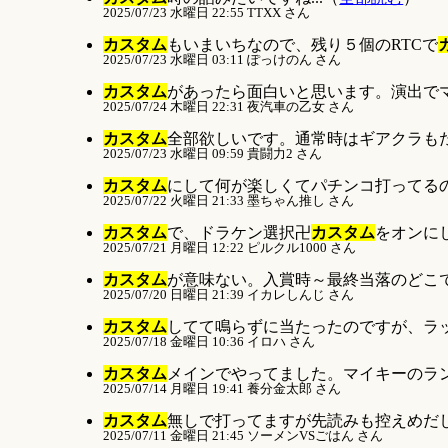
2025/07/23 水曜日 22:55 TTXX さん
カスタム
もいまいちなので、残り５個のRTCで
2025/07/23 水曜日 03:11 ぽっけのん さん
カスタム
があったら面白いと思います。演出でマ
2025/07/24 木曜日 22:31 夜汽車の乙女 さん
カスタム
全部欲しいです。通常時はギアクラもたま
2025/07/23 水曜日 09:59 貴闘力2 さん
カスタム
にして何が楽しくてパチンコ打ってるの
2025/07/22 火曜日 21:33 墨ちゃん推し さん
カスタム
で、ドラケン選択卍
カスタム
をオンにし
2025/07/21 月曜日 12:22 ピルクル1000 さん
カスタム
が意味ない。入賞時～最終当落のどこで
2025/07/20 日曜日 21:39 イカレしんじ さん
カスタム
してて鳴らずに当たったのですが、ラッ
2025/07/18 金曜日 10:36 イロハ さん
カスタム
メインでやってました。マイキーのラン
2025/07/14 月曜日 19:41 養分金太郎 さん
カスタム
無しで打ってますが先読みも控えめだし擬
2025/07/11 金曜日 21:45 ソーメンVSごはん さん