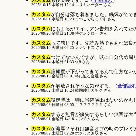
カスタム
も後実装です。...（
全部読む
）
2025/10/15 水曜日 17:14 エリミネーター さん
カスタム
が自分は落ち着きました。眠気がでてきた
2025/10/01 水曜日 10:23 まつこでらっくす さん
カスタム
にもよるがエイリアン告知を入れてたの
2025/09/26 金曜日 21:38 侍ケンシロー さん
カスタム
って感じです。先読み熱でもあれば良か
2025/08/19 火曜日 06:25 メメントス さん
カスタム
つけてないんですが、既に自分含め周りで
2025/08/14 木曜日 21:33 sgff さん
カスタム
信頼度が下がってきてるんで仕方ないかと
2025/08/15 金曜日 06:01 将に迫る金融 さん
カスタム
が解放されそうな気がする...（
全部読
2025/08/02 土曜日 16:24 戦国紳士カチク さん
カスタム
設定時は、特に当確演出はないのかもしれ
2025/08/03 日曜日 08:55 ！？？？？？？ さん
カスタム
すると無音が優先するらしい無音は大当
2025/08/01 金曜日 14:18 マンチム さん
カスタム
が濃厚？それは無音オフの時のプレミア
2025/08/02 土曜日 02:20 ホクっと無双 さん