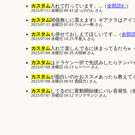
カスタム
入れて打っています。...（
全部読む
）
2025/07/11 金曜日 00:41 ぽっけのん さん
カスタム
関係無しに震えます）ギアクラはアイコ
2025/07/11 金曜日 01:03 ウルメー斬 さん
カスタム
も併せておしえてほしいてす...（
全部
2025/07/09 水曜日 14:25 牛星人 さん
カスタム
入れて楽しんでるに決まってるだろw そ
2025/07/09 水曜日 09:29 大明神 さん
カスタム
はドラケン一択で先読みしたらテンパイ
2025/07/09 水曜日 16:13 らーーー さん
カスタム
が面白いのかおススメあったら教えてく
2025/07/08 火曜日 09:01 貴闘力2 さん
カスタム
してるのに変動開始後にバレ音発生（後バ
2025/07/07 月曜日 19:12 マジママンジ さん