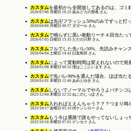
カスタム
を最初から全開放してあるのは、ゴミ釘
2026/07/06 月曜日 10:25 血みどろの聖夜 さん
カスタム
は先卍フラッシュ50%のみでずっと打っ
2026/04/06 月曜日 00:57 ダガール さん
カスタム
で鳴らずに黒い衝動リーチ４回当たって
2026/07/05 日曜日 13:35 ただの只野 さん
カスタム
フルでした先バレ50%、先読みチャンス
2026/04/04 土曜日 14:42 曰直鳥田 さん
カスタム
によって変動時間は変えれないので発展
2026/01/08 木曜日 00:32 僕はここにいます さん
カスタム
で先バレ99%を選んだ場合、ほぼ当たる
2026/01/01 木曜日 12:40 あめとゆき さん
カスタム
しないでノーマルでやろうよパチンコは
2025/12/04 木曜日 22:52 ねこのしっぽ さん
カスタム
入れればええんちゃう？？？つまり鳴ら
2025/10/17 金曜日 05:33 侍ケンシロー さん
カスタム
もう今は通路で誰もやってないしょっち
2025/10/16 木曜日 07:01 ゲンセイ さん