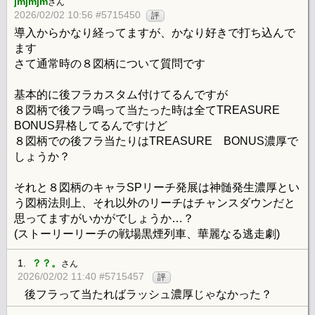
jmjmjm
さん
2026/02/02 10:56 #5715450
評
導入からかなり経ってますが、かなり好きで打ち込んで
ます
さて通常時の８図柄について質問です
基本的に後フラカスタム付けてるんですが
８図柄で後フラ鳴って当たった時は全てTREASURE
BONUS昇格してるんですけど
８図柄での後フラ当たりはTREASURE BONUS濃厚で
しょうか？
それと８図柄のキャラSPリーチ発展は神髄発生濃厚とい
う図柄法則上、それ以外のリーチはチャンスダウンだと
思ってますがいかがでしょうか…？
(ストーリーリーチの戦場黒煙列車、華麗なる逃走劇)
1.
？？。
さん
2026/02/02 11:40 #5715457
評
後フラって当たればラッシュ濃厚じゃなかった？