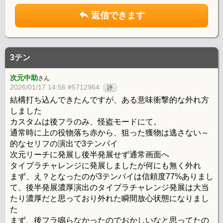
返信できます
3テン
次元中助
さん
2026/01/17 14:56 #5712964
評
結構打ち込んできたんですが、ある意味衝撃的な外れ方
しました
カスタムは後フラのみ、怪盗モードにて。
通常時に上の役物落ち赤から、狙った獲物は逃さない～
的なセリフの演出で3テンパイ
次元リーチに発展し後半発展せず通常画面へ
タイプラチャレンジに発展しましたが何にも無く外れ
まず、え？となったのが3テンパイは信頼度77%ありまし
て、後半発展濃厚演出のタイプラチャレンジ発展は大当
たり濃厚だと思っており外れた瞬間放心状態になりまし
た
まず、後フラ鳴らなかったのでおかしいなと思ってたの