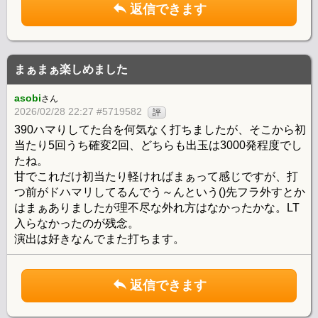
返信できます
まぁまぁ楽しめました
asobi
さん
2026/02/28 22:27 #5719582
評
390ハマりしてた台を何気なく打ちましたが、そこから初
当たり5回うち確変2回、どちらも出玉は3000発程度でし
たね。
甘でこれだけ初当たり軽ければまぁって感じですが、打
つ前がドハマリしてるんでう～んという()先フラ外すとか
はまぁありましたが理不尽な外れ方はなかったかな。LT
入らなかったのが残念。
演出は好きなんでまた打ちます。
返信できます