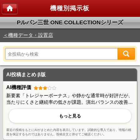
機種別掲示板
Pルパン三世 ONE COLLECTIONシリーズ
＜機種データ・設置店
AI投稿まとめ β版
AI機種評価
新要素「トレジャーボーナス」や静かな通常時が好評だが、
当たりにくさと継続率の低さが課題。演出バランスの改善や
先読み信頼度の向上が望まれる。ルパンファンには魅力的だ
が、出玉面での不満も多く、賛否両論の機種と言える。
もっと見る
最近の投稿をもとにAIがまとめた内容を表示しています。試験的な導入であり、情報の精
度を保証するものではありません。投稿全文と併せてご確認ください。