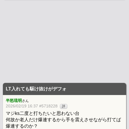
LT入れても駆け抜けがデフォ
半怒琉明
さん
2026/02/19 16:37 #5718228
評
マジks二度と打ちたいと思わない台
何故か老人だけ爆連するから手を震えさせながら打てば
爆連するのか？