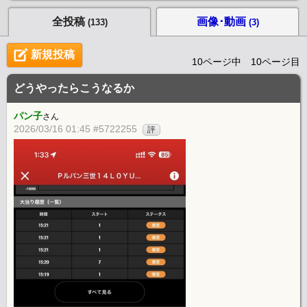
全投稿
画像･動画
(133)
(3)
新規投稿
10ページ中 10ページ目
どうやったらこうなるか
パン子
さん
2026/03/16 01:45 #5722255
評