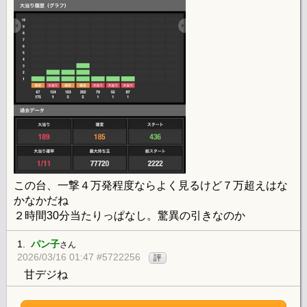
この台、一撃４万発程度ならよく見るけど７万超えはな
かなかだね
２時間30分当たりっぱなし。驚異の引きなのか
1.
パン子
さん
2026/03/16 01:47 #5722256
評
甘デジね