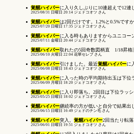
覚醒ハイパー
に入り久しぶりに10連超えで12連し
2025/08/31 日曜日 20:14 ジェドコオツ さん
覚醒ハイパー
は2回だけです。1.2%と0.5%です
2025/07/20 日曜日 17:35 ジェドコオツ さん
覚醒ハイパー
に入る時もありますからユニコーン
2025/07/11 金曜日 20:44 ジェドコオツ さん
覚醒ハイパー
取れたの5回奇数図柄直 1/18昇格演
2025/06/10 火曜日 22:04 花華セレブ さん
覚醒ハイパー
引けました。最近
覚醒ハイパー
に
2025/06/08 日曜日 18:43 ジェドコオツ さん
覚醒ハイパー
に入った時の平均期待出玉は下位ラッシ
2025/06/09 月曜日 18:20 ジェドコオツ さん
覚醒ハイパー
に入り即落ち。2回目は下位ラッシュ
2025/05/25 日曜日 18:02 ジェドコオツ さん
覚醒ハイパー
継続率の方が低いと自分で結果出し
2025/06/15 日曜日 16:49 ジェドのチン毛 さん
覚醒ハイパー
突入。
覚醒ハイパー
2回当たり転落
2025/06/01 日曜日 19:51 ジェドコオツ さん