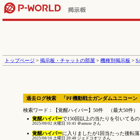
トップページ
>
掲示板・チャットの部屋
>
機種別掲示板
>
過去ログ検索 「PF機動戦士ガンダムユニコーン
検索ワード：【覚醒ハイパー】50件 （最大50件）
覚醒ハイパー
で150回以上の当たりを引いてるので
2025/09/02 火曜日 10:41 ＠amuse さん
覚醒ハイパー
に入りましたが1回当たった後転落。
2025/08/16 土曜日 20:48 ジェドコオツ さん