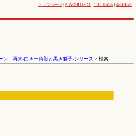
|
トップページ
|
P-WORLD
とは
|
ご利用案内
|
会社案内
|
ーン 再来‐白き一角獣と黒き獅子‐シリーズ
> 検索