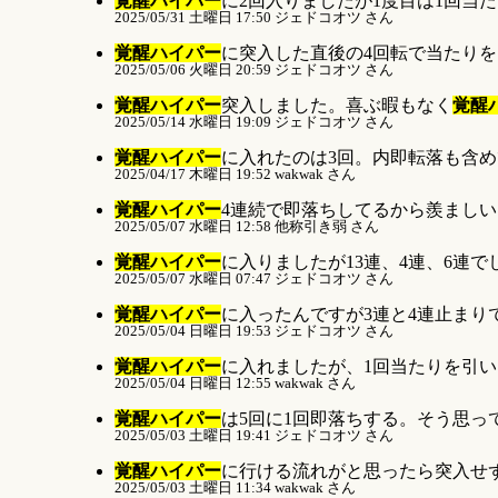
覚醒ハイパー
に2回入りましたが1度目は1回当たっ
2025/05/31 土曜日 17:50 ジェドコオツ さん
覚醒ハイパー
に突入した直後の4回転で当たりを引
2025/05/06 火曜日 20:59 ジェドコオツ さん
覚醒ハイパー
突入しました。喜ぶ暇もなく
覚醒
2025/05/14 水曜日 19:09 ジェドコオツ さん
覚醒ハイパー
に入れたのは3回。内即転落も含めて1
2025/04/17 木曜日 19:52 wakwak さん
覚醒ハイパー
4連続で即落ちしてるから羨ましい15
2025/05/07 水曜日 12:58 他称引き弱 さん
覚醒ハイパー
に入りましたが13連、4連、6連でし
2025/05/07 水曜日 07:47 ジェドコオツ さん
覚醒ハイパー
に入ったんですが3連と4連止まりで
2025/05/04 日曜日 19:53 ジェドコオツ さん
覚醒ハイパー
に入れましたが、1回当たりを引いた
2025/05/04 日曜日 12:55 wakwak さん
覚醒ハイパー
は5回に1回即落ちする。そう思って
2025/05/03 土曜日 19:41 ジェドコオツ さん
覚醒ハイパー
に行ける流れがと思ったら突入せず
2025/05/03 土曜日 11:34 wakwak さん