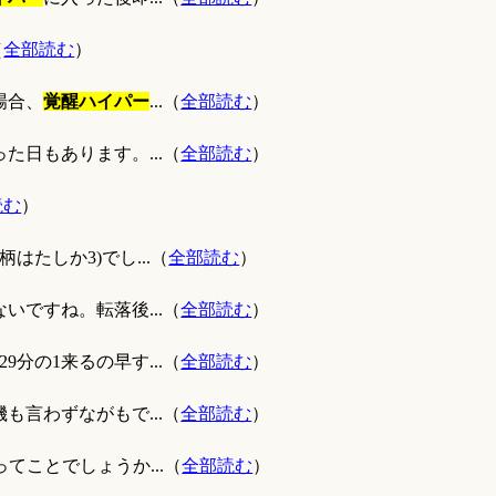
（
全部読む
）
場合、
覚醒ハイパー
...（
全部読む
）
た日もあります。...（
全部読む
）
読む
）
はたしか3)でし...（
全部読む
）
いですね。転落後...（
全部読む
）
分の1来るの早す...（
全部読む
）
も言わずながもで...（
全部読む
）
てことでしょうか...（
全部読む
）