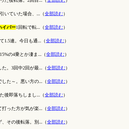
た後転落。2回目...（
全部読む
）
いていた場合、...（
全部読む
）
ハイパー
1回転で転...（
全部読む
）
.5連。今日も通...（
全部読む
）
%の4乗とか凄ま...（
全部読む
）
た。3回中2回が最...（
全部読む
）
した～。悪い方の...（
全部読む
）
後即落ちしまし...（
全部読む
）
打った方が気が楽...（
全部読む
）
、その後転落。別...（
全部読む
）