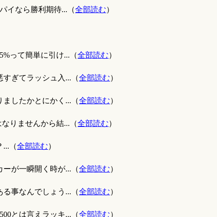
イなら勝利期待...（
全部読む
）
%って簡単に引け...（
全部読む
）
すぎてラッシュ入...（
全部読む
）
ましたかとにかく...（
全部読む
）
なりませんから結...（
全部読む
）
..（
全部読む
）
ーが一瞬開く時が...（
全部読む
）
る事なんでしょう...（
全部読む
）
0とは言えラッキ...（
全部読む
）