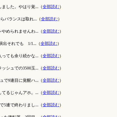
ました。やはり覚...（
全部読む
）
からバランスは取れ...（
全部読む
）
やめられませんわ...（
全部読む
）
出それでも 1/1...（
全部読む
）
入っても余り続かな...（
全部読む
）
ュでの3500玉...（
全部読む
）
で9連目に覚醒ハ...（
全部読む
）
てるじゃんアホ。...（
全部読む
）
で5連で終わりまし...（
全部読む
）