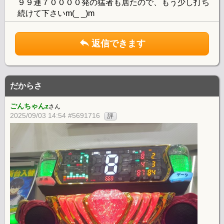
９９連７００００発の猛者も居たので、もう少し打ち
続けて下さいm(_ _)m
返信できます
だからさ
ごんちゃんz
さん
2025/09/03 14:54 #5691716
評