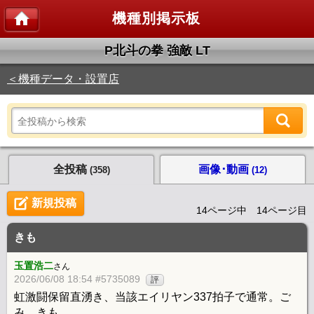
機種別掲示板
P北斗の拳 強敵 LT
＜機種データ・設置店
全投稿
画像･動画
(358)
(12)
新規投稿
14ページ中 14ページ目
きも
玉置浩二
さん
2026/06/08 18:54 #5735089
評
虹激闘保留直湧き、当該エイリヤン337拍子で通常。ご
み。きも。