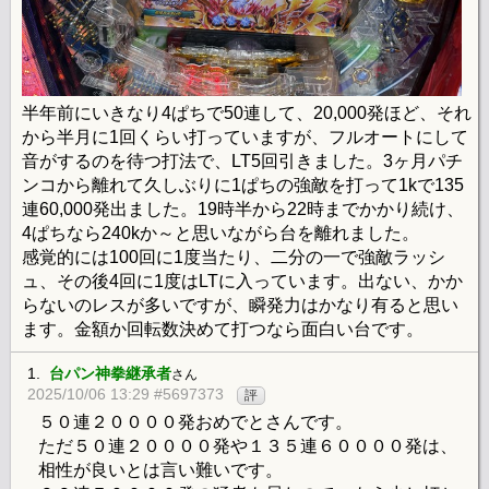
半年前にいきなり4ぱちで50連して、20,000発ほど、それ
から半月に1回くらい打っていますが、フルオートにして
音がするのを待つ打法で、LT5回引きました。3ヶ月パチ
ンコから離れて久しぶりに1ぱちの強敵を打って1kで135
連60,000発出ました。19時半から22時までかかり続け、
4ぱちなら240kか～と思いながら台を離れました。
感覚的には100回に1度当たり、二分の一で強敵ラッシ
ュ、その後4回に1度はLTに入っています。出ない、かか
らないのレスが多いですが、瞬発力はかなり有ると思い
ます。金額か回転数決めて打つなら面白い台です。
1.
台パン神拳継承者
さん
2025/10/06 13:29 #5697373
評
５０連２００００発おめでとさんです。
ただ５０連２００００発や１３５連６００００発は、
相性が良いとは言い難いです。