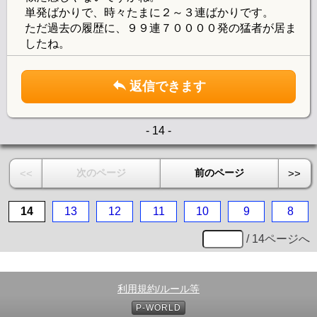
単発ばかりで、時々たまに２～３連ばかりです。
ただ過去の履歴に、９９連７００００発の猛者が居ま
したね。
返信できます
- 14 -
次のページ
前のページ
<<
>>
14
13
12
11
10
9
8
/ 14ページへ
利用規約/ルール等
P-WORLD