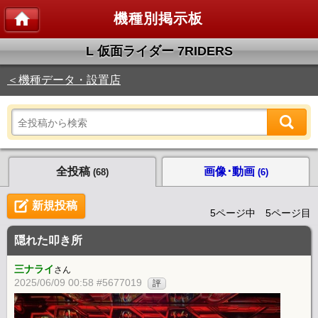
機種別掲示板
L 仮面ライダー 7RIDERS
＜機種データ・設置店
全投稿
画像･動画
(68)
(6)
新規投稿
5ページ中 5ページ目
隠れた叩き所
三ナライ
さん
2025/06/09 00:58 #5677019
評