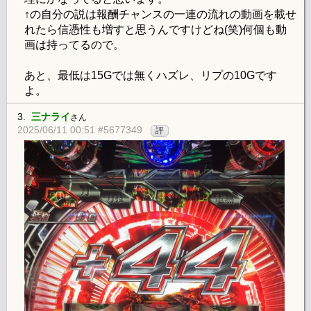
↑の自分の説は報酬チャンスの一連の流れの動画を載せ
れたら信憑性も増すと思うんですけどね(笑)何個も動
画は持ってるので。
あと、最低は15Gでは無くハズレ、リプの10Gです
よ。
3.
三ナライ
さん
2025/06/11 00:51 #5677349
評