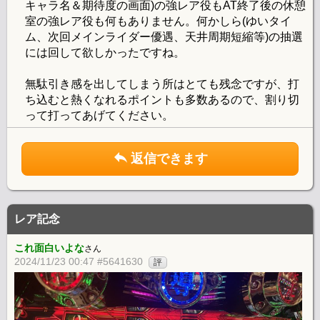
キャラ名＆期待度の画面)の強レア役もAT終了後の休憩
室の強レア役も何もありません。何かしら(ゆいタイ
ム、次回メインライダー優遇、天井周期短縮等)の抽選
には回して欲しかったですね。
無駄引き感を出してしまう所はとても残念ですが、打
ち込むと熱くなれるポイントも多数あるので、割り切
って打ってあげてください。
返信できます
レア記念
これ面白いよな
さん
2024/11/23 00:47 #5641630
評