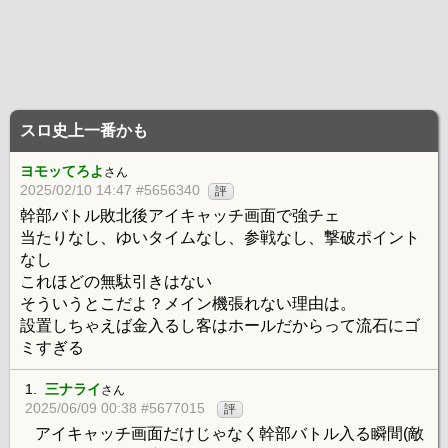
スロ史上一番かも
ヨモッてろよ
さん
2025/02/10 14:47 #5656340
評
幹部バトル敗北後アイキャッチ画面で強チェ
当たりなし、ゆいタイムなし、参戦なし、撃破ポイント
なし
これほどの無駄引きはない
そういうとこだよ？メイン機張れない理由は。
設置しちゃえば金入るし客はホールだからって流石にゴ
ミすぎる
1.
三ナライ
さん
2025/06/09 00:38 #5677015
評
アイキャッチ画面だけじゃなく幹部バトル入る瞬間(敵