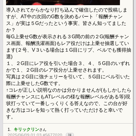
導入されてからかなり打ち込んで確信したので投稿しま
すが、AT中の次回のG数を決めるパート「報酬チャン
ス」が実は５Gだったという事実、皆さん知ってました
か？
毎G上乗せG数が表示される３G間の前の２G(報酬チャン
ス画面、報酬洗濯画面)もレア役だけは上乗せ抽選してい
ます(２号、V３いる場合は１G目にリプ、ベルでも獲得抽
選)
１、２G目にレア役を引いた場合３、４、５G目のいずれ
かで１、２G目のレア役分が上乗せされます。
写真は２G目に強チェリーを引いて、５G目にベル引いた
際に上乗せしたG数です。
↑コレが正しい説明なのかは分かりませんが(もしかしたら
報酬チャンスにもATレベルの様な報酬レベルがある等)現
状打っていて一番しっくりくる答えなので、この台が好
きな方はコレを知って熱く打っていただけると幸いで
す。
1.
キリックリン
さん
2025/06/09 01:03 #5677020
評