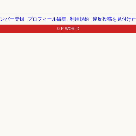
ンバー登録
|
プロフィール編集
|
利用規約
|
違反投稿を見付け
© P-WORLD