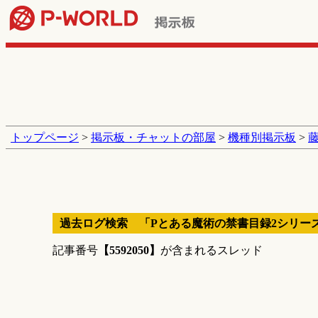
トップページ
>
掲示板・チャットの部屋
>
機種別掲示板
>
藤
過去ログ検索 「Pとある魔術の禁書目録2シリー
記事番号
【5592050】
が含まれるスレッド