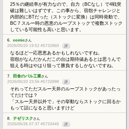
25％の継続率が有力なので、自力（BCなし）で4戦突
破は難しいはずです。この事から、宿怨チャレンジと
内部的にBTだった（ストックに変換）は同時発動で、
BC７スルー時の恩恵のループストックで複数ストック
している可能性も高いと思います。
6.
comic
さん
2026/05/20 19:52 #5732860
評
なるほど一応恩恵あるかもしれないですね。
宿怨がなんだかんだこの台は期待値あるとは思うんで
狙える時はやはり狙って勝負するしかないですね。
7.
田舎のパル工業
さん
2026/05/20 23:56 #5732898
評
それってただスルー天井のループストックがあったっ
てだけでは？
「スルー天井以外で」その挙動ならストックに回るか
もって話になると思いますけど
8.
テゼリスク
さん
2026/05/26 07:37 #5733445
評