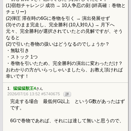
(1)宿怨チャレンジ 成功 → 10人争忍の刻 (絆高確：巻物と
チェリー)
(2)弾圧 滞在時の6Gに巻物を引く → 演出発展せず
(3)そのまま完走し、完全勝利 (10人対0人) → 月下へ
元々、完全勝利が選択されていたとの見解ですが、そう
なると
(2)で引いた巻物の扱いはどうなるのでしょうか？
・無駄引き
・ストック 1つ
・巻物を引いたため、完全勝利の演出に変わっただけ？
おわかりの方がいらっしゃいましたら、お教え頂ければ
幸いです！
1.
猛猛猛獣王4
さん
2026/07/16 13:52 #5740675
評
完走する場合 最低何G以上 というG数があったはず
です。
6Gで巻物であれば、それには達して無いと思うので、