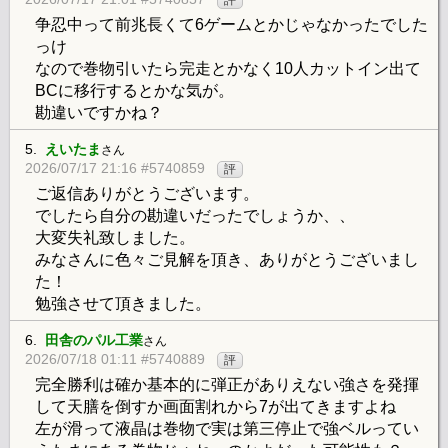
争忍中って前兆長くて6ゲームとかじゃなかったでした
っけ
なので巻物引いたら完走とかなく10人カットイン出て
BCに移行するとかな気が。
勘違いですかね？
5.
えいたま
さん
2026/07/17 21:16 #5740859
評
ご返信ありがとうございます。
でしたら自分の勘違いだったでしょうか、、
大変失礼致しました。
みなさんに色々ご見解を頂き、ありがとうございまし
た！
勉強させて頂きました。
6.
田舎のパル工業
さん
2026/07/18 01:11 #5740889
評
完全勝利は確か基本的に弾正がありえない強さを発揮
して天膳を倒すか画面割れから7が出てきますよね
左が滑って液晶は巻物で実は第三停止で強ベルってい