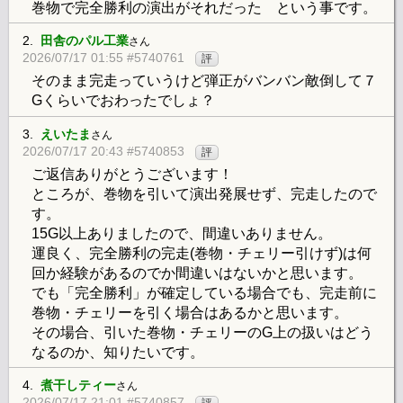
巻物で完全勝利の演出がそれだった という事です。
2.
田舎のパル工業
さん
2026/07/17 01:55 #5740761
評
そのまま完走っていうけど弾正がバンバン敵倒して７
Gくらいでおわったでしょ？
3.
えいたま
さん
2026/07/17 20:43 #5740853
評
ご返信ありがとうございます！
ところが、巻物を引いて演出発展せず、完走したので
す。
15G以上ありましたので、間違いありません。
運良く、完全勝利の完走(巻物・チェリー引けず)は何
回か経験があるのでか間違いはないかと思います。
でも「完全勝利」が確定している場合でも、完走前に
巻物・チェリーを引く場合はあるかと思います。
その場合、引いた巻物・チェリーのG上の扱いはどう
なるのか、知りたいです。
4.
煮干しティー
さん
2026/07/17 21:01 #5740857
評