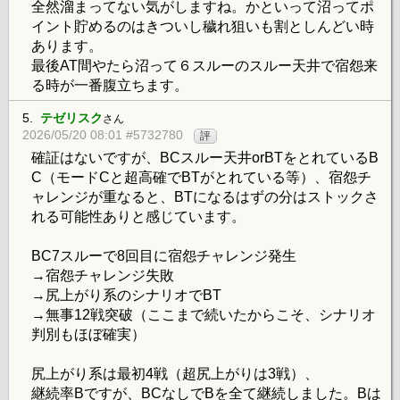
全然溜まってない気がしますね。かといって沼ってポ
イント貯めるのはきついし穢れ狙いも割としんどい時
あります。
最後AT間やたら沼って６スルーのスルー天井で宿怨来
る時が一番腹立ちます。
5.
テゼリスク
さん
2026/05/20 08:01 #5732780
評
確証はないですが、BCスルー天井orBTをとれているB
C（モードCと超高確でBTがとれている等）、宿怨チ
ャレンジが重なると、BTになるはずの分はストックさ
れる可能性ありと感じています。
BC7スルーで8回目に宿怨チャレンジ発生
→宿怨チャレンジ失敗
→尻上がり系のシナリオでBT
→無事12戦突破（ここまで続いたからこそ、シナリオ
判別もほぼ確実）
尻上がり系は最初4戦（超尻上がりは3戦）、
継続率Bですが、BCなしでBを全て継続しました。Bは