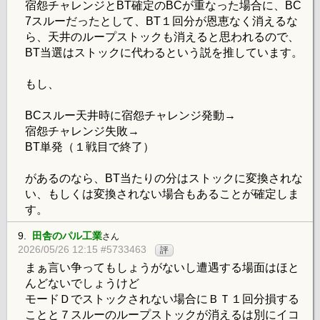
宿怨チャレンジとBT確定のBCが重なった場合に、BC
7スルーだったとして、BT１回分が恩恵なく消えるな
ら、天井のループストックも消えると思われるので、
BT当選はストックに代わるという説を推しています。
もし、
BCスルー天井時に宿怨チャレンジ発動→
宿怨チャレンジ失敗→
BT単発（１戦目で終了）
があるのなら、BT当たりの分はストックに変換されな
い、もしくは変換されない場合もあることが確定しま
す。
9.
田舎のパル工業
さん
2026/05/26 12:15 #5733463
評
まぁ言い争ってもしょうがないし遭遇する場面はほと
んどないでしょうけど
モードＤでストックされない場合にＢＴ１回分損する
ことと７スルーのループストックが消えるは別にイコ