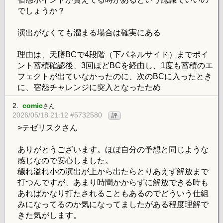
でしょうか？
演出がなくても溜まる場合は確実にある
理由は、天膳BCで4段階（下パネルサイド）までポイ
ント蓄積確認後、3回ほどBCを経由し、1度も蓄積のエ
フェクトが出ていなかったのに、次のBCに入ったとき
に、宿怨チャレンジに突入となったため
2.
comic
さん
2026/05/18 21:12 #5732580
評
>テゼリスクさん
ありがとうございます。ほぼ自分の予想と同じような
感じなので安心しました。
穢れ溢れ小の演出が上から出たらとりあえず解放まで
打つんですが、あまり時間かからずに解放できる時も
あればかなり打たされることもあるのでどういう仕組
みになってるのか気になってましたがある程度理解で
きた気がします。