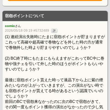
宿怨ポイントについて
comic
さん
2026/05/18 09:19 #5732489
評
(1) 連続演出失敗時にたまに宿怨ポイントが貯まりますが
これって高確や超高確で巻物などを外した時の方が通常
で巻物外した時より貯まりやすいのでしょうか？
(2) BC終了時にもたまにもらえますがこれってBC中に巻
物や強チェを引いて外した時のほうがポイントもらいや
すいのでしょうか？
最後に宿怨ポイント貰えた時って液晶下から上に紫の煙
みたいなのが上がっていきますが、この演出がない時で
も宿怨ポイントが貰えてる時があるという認識でいいの
でしょうか？
前回のBCで宿怨来なかったのに次のBCで宿怨がきて、
その関一度もポイント獲得の演出がなかったので少し気