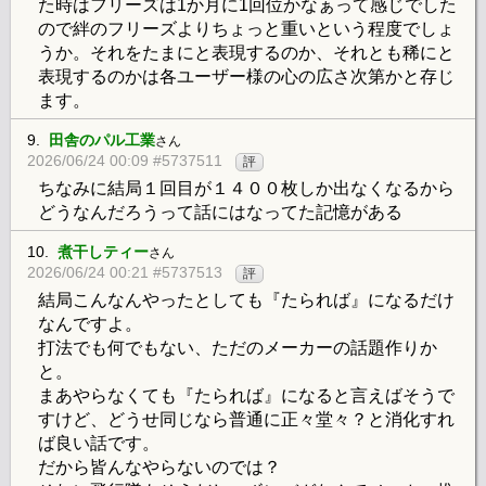
た時はフリーズは1か月に1回位かなぁって感じでした
ので絆のフリーズよりちょっと重いという程度でしょ
うか。それをたまにと表現するのか、それとも稀にと
表現するのかは各ユーザー様の心の広さ次第かと存じ
ます。
9.
田舎のパル工業
さん
2026/06/24 00:09 #5737511
評
ちなみに結局１回目が１４００枚しか出なくなるから
どうなんだろうって話にはなってた記憶がある
10.
煮干しティー
さん
2026/06/24 00:21 #5737513
評
結局こんなんやったとしても『たられば』になるだけ
なんですよ。
打法でも何でもない、ただのメーカーの話題作りか
と。
まあやらなくても『たられば』になると言えばそうで
すけど、どうせ同じなら普通に正々堂々？と消化すれ
ば良い話です。
だから皆んなやらないのでは？