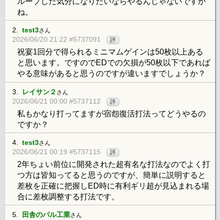
ループした気分になりたいならやるんじゃないですか
ね。
2.
test3
さん
2026/06/20 21:22 #5737091
評
祝宴1回分で得られるミニマムゲインは50枚以上ある
と思います。ですのでEDでの欠損が50枚以下であれば
やる意味があると思うのですが違いますでしょうか？
3.
レイサン２
さん
2026/06/21 00:00 #5737112
評
私もかなり打ってますが宿怨復活打法ってどうやるの
ですか？
4.
test3
さん
2026/06/21 00:19 #5737115
評
2年ちょい前位に開発された超有名な打法なのでよく打
つ方は皆知ってると思うのですが、簡単に説明すると
差枚を正確に把握しED時に有利ギリ超が見込まれる場
合に差枚調整する打法です。
5.
田舎のパル工業
さん