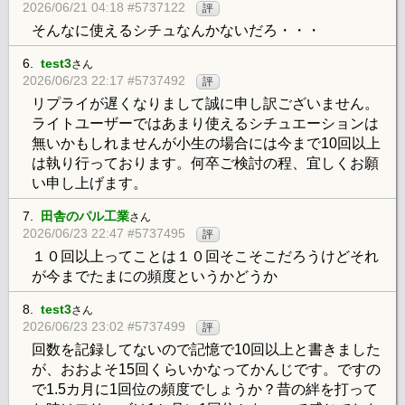
2026/06/21 04:18 #5737122
評
そんなに使えるシチュなんかないだろ・・・
6.
test3
さん
2026/06/23 22:17 #5737492
評
リプライが遅くなりまして誠に申し訳ございません。
ライトユーザーではあまり使えるシチュエーションは
無いかもしれませんが小生の場合には今まで10回以上
は執り行っております。何卒ご検討の程、宜しくお願
い申し上げます。
7.
田舎のパル工業
さん
2026/06/23 22:47 #5737495
評
１０回以上ってことは１０回そこそこだろうけどそれ
が今までたまにの頻度というかどうか
8.
test3
さん
2026/06/23 23:02 #5737499
評
回数を記録してないので記憶で10回以上と書きました
が、おおよそ15回くらいかなってかんじです。ですの
で1.5カ月に1回位の頻度でしょうか？昔の絆を打って