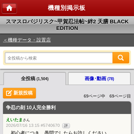
機種別掲示板
スマスロバジリスク~甲賀忍法帖~絆2 天膳 BLACK
EDITION
＜機種データ・設置店
全投稿
画像･動画
(1,504)
(78)
新規投稿
69ページ中 69ページ目
争忍の刻 10人完全勝利
えいたま
さん
2026/07/16 13:15 #5740670
評
初心者につき、愚問でしたらお許しください。