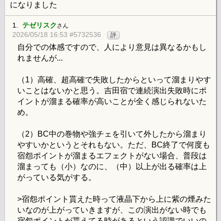
になりました
1.
テゼリスク
さん
2026/05/18 16:53 #5732536
評
自分での体感ですので、人により意見は異なるかもし
れませんが...
（1）高確、超高確で失敗したからといって溜まりやす
いことはないかと思う。吉田宿で連続演出失敗時にポ
イントが溜まる確率が高いことが全く感じられないた
め。
（2）BC中の巻物や強チェを引いて外したから溜まり
やすいかというとそれもない。ただ、BC終了で何度も
宿怨ポイントが溜まるエフェクトがない場合、普段は
溜まっても（小）なのに、（中）以上が出る確率は上
がっている気がする。
>宿怨ポイント貰えた時って液晶下から上に紫の煙みた
いなのが上がっていきますが、この演出がない時でも
宿怨ポイントが貰えてる時があるという認識でいいの