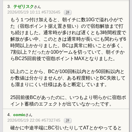
3.
テゼリスク
さん
2026/05/19 10:11 #5732645
評
もう１つ付け加えると、朝イチに数10Gで溢れ小がで
た（宿怨ポイント据え置き狙い）ので宿怨解放まで打
ち続けました。通常時が多ければ遅くとも3時間程度で
解放が多い中、このときは通常時が長いにも関わらず6
時間以上かかりました。BCは異常に軽いことが多く、
7割以上？だったか100ゲームを切っていて、朝イチか
らBC25回前後で宿怨ポイントMAXとなりました。
以上のことから、BCが100回転以内とか50回転以内と
か数値は分かりませんが、ある程度軽いとBC失敗して
も溜まりにくい仕様はあると断定しています。
25回前後BCがあったのに、いつもより明らかに宿怨ポ
イント蓄積のエフェクトが出ていなかったです。
4.
comic
さん
2026/05/19 22:06 #5732745
評
確かに中途半端にBC引いたりしてATとかやってると