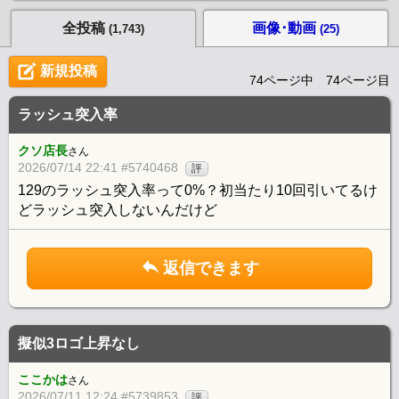
全投稿
画像･動画
(1,743)
(25)
新規投稿
74ページ中 74ページ目
ラッシュ突入率
クソ店長
さん
2026/07/14 22:41 #5740468
評
129のラッシュ突入率って0%？初当たり10回引いてるけ
どラッシュ突入しないんだけど
返信できます
擬似3ロゴ上昇なし
ここかは
さん
2026/07/11 12:24 #5739853
評