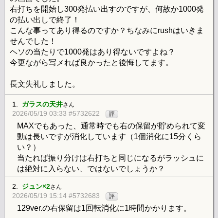
右打ちを開始し300発払い出すのですが、何故か1000発
の払い出しで終了！
こんな事ってあり得るのですか？ちなみにrushはいきま
せんでした！
ヘソの当たりで1000発はあり得ないですよね？
今更ながら写メれば良かったと後悔してます。
長文失礼しました。
1.
ガラスの天井
さん
2026/05/19 03:33 #5732622
評
MAXでもあった、通常時でも右の保留が貯められて変
動は長いですが消化しています（1個消化に15分くら
い？）
当たれば振り分けは右打ちと同じになるがラッシュに
は絶対に入らない、ではないでしょうか？
2.
ジュン×2
さん
2026/05/19 15:14 #5732683
評
129ver.の右保留は1回転消化に1時間かかります。