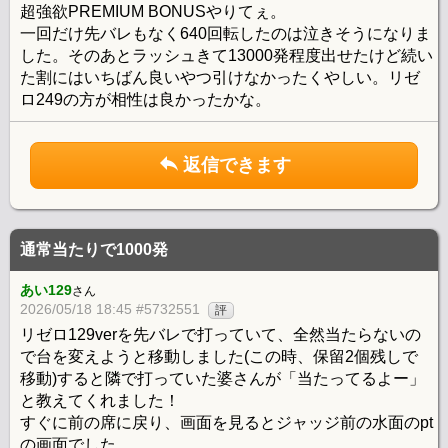
超強欲PREMIUM BONUSやりてぇ。
一回だけ先バレもなく640回転したのは泣きそうになりま
した。そのあとラッシュきて13000発程度出せたけど続い
た割にはいちばん良いやつ引けなかったくやしい。リゼ
ロ249の方が相性は良かったかな。
返信できます
通常当たりで1000発
あい129
さん
2026/05/18 18:45 #5732551
評
リゼロ129verを先バレで打っていて、全然当たらないの
で台を変えようと移動しました(この時、保留2個残しで
移動)すると隣で打っていた婆さんが「当たってるよー」
と教えてくれました！
すぐに前の席に戻り、画面を見るとジャッジ前の水面のpt
の画面でした。