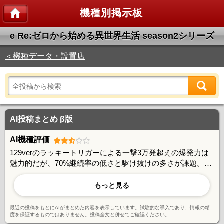
機種別掲示板
e Re:ゼロから始める異世界生活 season2シリーズ
＜機種データ・設置店
AI投稿まとめ β版
AI機種評価
129verのラッキートリガーによる一撃3万発超えの爆発力は
魅力的だが、70%継続率の低さと駆け抜けの多さが課題。
249verは初当たりの重さと先バレ演出の信頼度低下が指摘さ
れ、349verと比較して演出バランスに改善の余地があるとの
もっと見る
声も。P機化による払い出し速度の遅さなど快適性の面でも
賛否が分かれている
最近の投稿をもとにAIがまとめた内容を表示しています。試験的な導入であり、情報の精
度を保証するものではありません。投稿全文と併せてご確認ください。