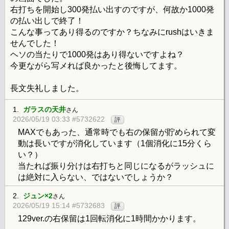
右打ちを開始し300発払い出すのですが、何故か1000発
の払い出しで終了！
こんな事ってあり得るのですか？ちなみにrushはいきま
せんでした！
ヘソの当たりで1000発はあり得ないですよね？
今更ながら写メれば良かったと後悔してます。
長文失礼しました。
1.
ガラスの天井
さん
2026/05/19 03:33 #5732622
評
MAXでもあった、通常時でも右の保留が貯められて変
動は長いですが消化しています（1個消化に15分くら
い？）
当たれば振り分けは右打ちと同じになるがラッシュに
は絶対に入らない、ではないでしょうか？
2.
ジュン×2
さん
2026/05/19 15:14 #5732683
評
129ver.の右保留は1回転消化に1時間かかります。