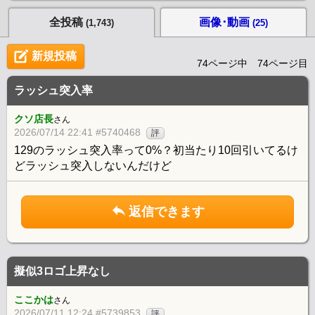
全投稿
画像･動画
(1,743)
(25)
新規投稿
74ページ中 74ページ目
ラッシュ突入率
クソ店長
さん
2026/07/14 22:41 #5740468
評
129のラッシュ突入率って0%？初当たり10回引いてるけ
どラッシュ突入しないんだけど
返信できます
擬似3ロゴ上昇なし
ここかは
さん
2026/07/11 12:24 #5739853
評