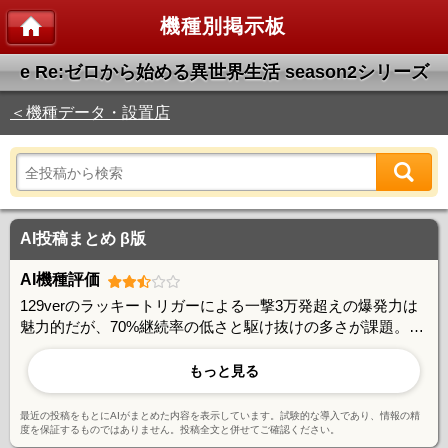
機種別掲示板
e Re:ゼロから始める異世界生活 season2シリーズ
＜機種データ・設置店
AI投稿まとめ β版
AI機種評価
129verのラッキートリガーによる一撃3万発超えの爆発力は
魅力的だが、70%継続率の低さと駆け抜けの多さが課題。
249verは初当たりの重さと先バレ演出の信頼度低下が指摘さ
れ、349verと比較して演出バランスに改善の余地があるとの
もっと見る
声も。P機化による払い出し速度の遅さなど快適性の面でも
賛否が分かれている
最近の投稿をもとにAIがまとめた内容を表示しています。試験的な導入であり、情報の精
度を保証するものではありません。投稿全文と併せてご確認ください。