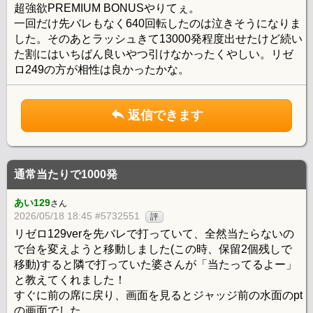
超強欲PREMIUM BONUSやりてぇ。
一回だけ先バレもなく640回転したのは泣きそうになりま
した。そのあとラッシュきて13000発程度出せたけど続い
た割にはいちばん良いやつ引けなかったくやしい。リゼ
ロ249の方が相性は良かったかな。
返信できます
通常当たりで1000発
あい129
さん
2026/05/18 18:45 #5732551
評
リゼロ129verを先バレで打っていて、全然当たらないの
で台を変えようと移動しました(この時、保留2個残しで
移動)すると隣で打っていた婆さんが「当たってるよー」
と教えてくれました！
すぐに前の席に戻り、画面を見るとジャッジ前の水面のpt
の画面でした。